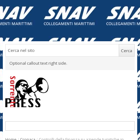
Optional callout text right side.
Home
/
Cronaca
/
Controlli della Finanza su aziende turistiche in