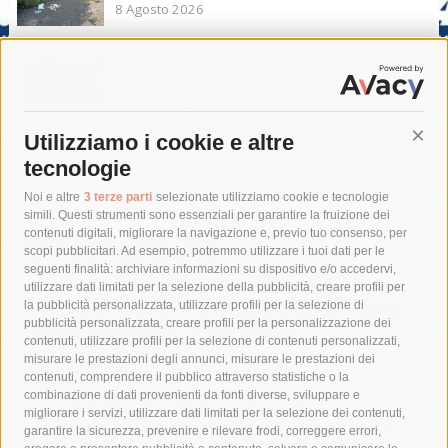
8 Agosto 2026
Piano di Sorrento. “Peggio di Cosa
Nostra”, odio social contro la giunta.
Ipotesi denuncia
7 Agosto 2026
Utilizziamo i cookie e altre
Cont
tecnologie
Tag
Noi e altre
3 terze parti
selezionate utilizziamo cookie e tecnologie
simili. Questi strumenti sono essenziali per garantire la fruizione dei
contenuti digitali, migliorare la navigazione e, previo tuo consenso, per
acqua
allerta meteo
anas
scopi pubblicitari. Ad esempio, potremmo utilizzare i tuoi dati per le
seguenti finalità: archiviare informazioni su dispositivo e/o accedervi,
area marina protetta di punta campanella
arresto
utilizzare dati limitati per la selezione della pubblicità, creare profili per
la pubblicità personalizzata, utilizzare profili per la selezione di
Asl Napoli 3 sud
capitaneria di porto
capri
carabinieri
pubblicità personalizzata, creare profili per la personalizzazione dei
castellammare di stabia
circumvesuviana
contenuti, utilizzare profili per la selezione di contenuti personalizzati,
misurare le prestazioni degli annunci, misurare le prestazioni dei
comune di sorrento
concerto
contagi
contenuti, comprendere il pubblico attraverso statistiche o la
combinazione di dati provenienti da fonti diverse, sviluppare e
costiera amalfitana
covid-19
eav
elezioni
migliorare i servizi, utilizzare dati limitati per la selezione dei contenuti,
fondazione sorrento
gori
guardia costiera
incidente
garantire la sicurezza, prevenire e rilevare frodi, correggere errori,