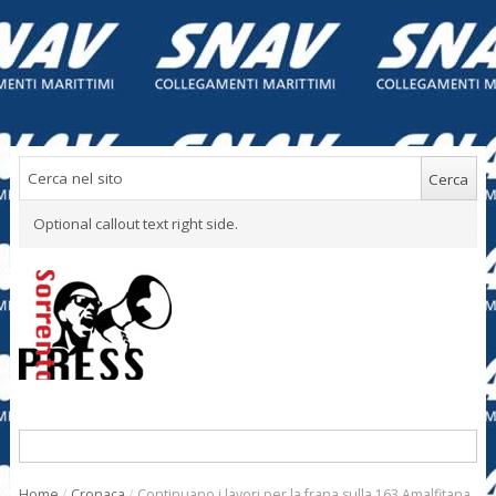
Optional callout text right side.
Home
/
Cronaca
/
Continuano i lavori per la frana sulla 163 Amalfitana