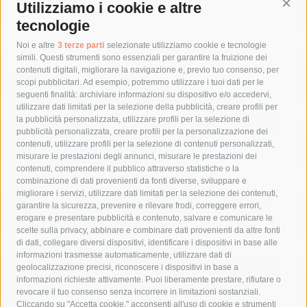
Utilizziamo i cookie e altre
Cont
tecnologie
Tag
Noi e altre
3 terze parti
selezionate utilizziamo cookie e tecnologie
simili. Questi strumenti sono essenziali per garantire la fruizione dei
contenuti digitali, migliorare la navigazione e, previo tuo consenso, per
acqua
allerta meteo
anas
scopi pubblicitari. Ad esempio, potremmo utilizzare i tuoi dati per le
seguenti finalità: archiviare informazioni su dispositivo e/o accedervi,
area marina protetta di punta campanella
arresto
utilizzare dati limitati per la selezione della pubblicità, creare profili per
la pubblicità personalizzata, utilizzare profili per la selezione di
Asl Napoli 3 sud
capitaneria di porto
capri
carabinieri
pubblicità personalizzata, creare profili per la personalizzazione dei
castellammare di stabia
circumvesuviana
contenuti, utilizzare profili per la selezione di contenuti personalizzati,
misurare le prestazioni degli annunci, misurare le prestazioni dei
comune di sorrento
concerto
contagi
contenuti, comprendere il pubblico attraverso statistiche o la
combinazione di dati provenienti da fonti diverse, sviluppare e
costiera amalfitana
covid-19
eav
elezioni
migliorare i servizi, utilizzare dati limitati per la selezione dei contenuti,
fondazione sorrento
gori
guardia costiera
incidente
garantire la sicurezza, prevenire e rilevare frodi, correggere errori,
erogare e presentare pubblicità e contenuto, salvare e comunicare le
lavori
lorenzo balducelli
mare
massa lubrense
scelte sulla privacy, abbinare e combinare dati provenienti da altre fonti
di dati, collegare diversi dispositivi, identificare i dispositivi in base alle
massimo coppola
Meta
napoli
ordinanza
informazioni trasmesse automaticamente, utilizzare dati di
penisola sorrentina
piano di sorrento
polizia municipale
geolocalizzazione precisi, riconoscere i dispositivi in base a
informazioni richieste attivamente. Puoi liberamente prestare, rifiutare o
protezione civile
Regione Campania
sant'agnello
revocare il tuo consenso senza incorrere in limitazioni sostanziali.
Cliccando su "Accetta cookie," acconsenti all'uso di cookie e strumenti