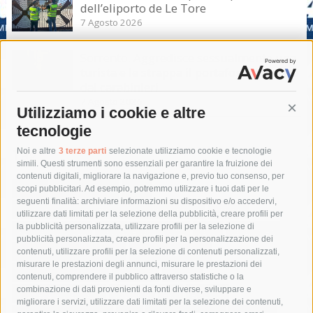
dell’eliporto de Le Tore
7 Agosto 2026
Sorrento. Aggredisce sessualmente una
turista e le strappa il portafogli, fermato
dai carabinieri
7 Agosto 2026
Utilizziamo i cookie e altre
Cont
tecnologie
Tag
Noi e altre
3 terze parti
selezionate utilizziamo cookie e tecnologie
simili. Questi strumenti sono essenziali per garantire la fruizione dei
contenuti digitali, migliorare la navigazione e, previo tuo consenso, per
acqua
allerta meteo
anas
scopi pubblicitari. Ad esempio, potremmo utilizzare i tuoi dati per le
seguenti finalità: archiviare informazioni su dispositivo e/o accedervi,
area marina protetta di punta campanella
arresto
utilizzare dati limitati per la selezione della pubblicità, creare profili per
la pubblicità personalizzata, utilizzare profili per la selezione di
Asl Napoli 3 sud
capitaneria di porto
capri
carabinieri
pubblicità personalizzata, creare profili per la personalizzazione dei
castellammare di stabia
circumvesuviana
contenuti, utilizzare profili per la selezione di contenuti personalizzati,
misurare le prestazioni degli annunci, misurare le prestazioni dei
comune di sorrento
concerto
contagi
contenuti, comprendere il pubblico attraverso statistiche o la
combinazione di dati provenienti da fonti diverse, sviluppare e
costiera amalfitana
covid-19
eav
elezioni
migliorare i servizi, utilizzare dati limitati per la selezione dei contenuti,