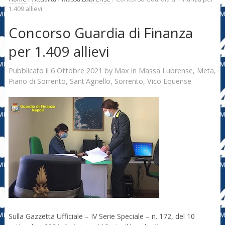
1.409 allievi
Concorso Guardia di Finanza
per 1.409 allievi
6 Ottobre 2021
Max
Pubblicato il
by
in
Massa Lubrense
,
Meta
,
Piano di Sorrento
,
Sant'Agnello
,
Sorrento
,
Vico Equense
Sulla Gazzetta Ufficiale – IV Serie Speciale – n. 172, del 10