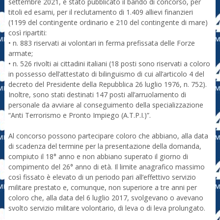
settembre 2021, è stato pubblicato il bando di concorso, per
titoli ed esami, per il reclutamento di 1.409 allievi finanzieri
(1199 del contingente ordinario e 210 del contingente di mare)
così ripartiti:
• n. 883 riservati ai volontari in ferma prefissata delle Forze
armate;
• n. 526 rivolti ai cittadini italiani (18 posti sono riservati a coloro
in possesso dell’attestato di bilinguismo di cui all’articolo 4 del
decreto del Presidente della Repubblica 26 luglio 1976, n. 752).
Inoltre, sono stati destinati 147 posti all’arruolamento di
personale da avviare al conseguimento della specializzazione
“Anti Terrorismo e Pronto Impiego (A.T.P.I.)”.
Al concorso possono partecipare coloro che abbiano, alla data
di scadenza del termine per la presentazione della domanda,
compiuto il 18° anno e non abbiano superato il giorno di
compimento del 26° anno di età. Il limite anagrafico massimo
così fissato è elevato di un periodo pari all’effettivo servizio
militare prestato e, comunque, non superiore a tre anni per
coloro che, alla data del 6 luglio 2017, svolgevano o avevano
svolto servizio militare volontario, di leva o di leva prolungato.