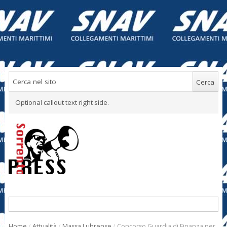
Optional callout text right side.
Home
/
Attualità
/
Massa Lubrense
/
Concorso Guardia di Finanza per