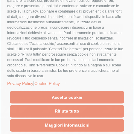
fondazione sorrento
gori
guardia costiera
incidente
garantire la sicurezza, prevenire e rilevare frodi, correggere errori,
erogare e presentare pubblicità e contenuto, salvare e comunicare le
lavori
lorenzo balducelli
mare
massa lubrense
scelte sulla privacy, abbinare e combinare dati provenienti da altre fonti
di dati, collegare diversi dispositivi, identificare i dispositivi in base alle
massimo coppola
Meta
napoli
ordinanza
informazioni trasmesse automaticamente, utilizzare dati di
penisola sorrentina
piano di sorrento
polizia municipale
geolocalizzazione precisi, riconoscere i dispositivi in base a
informazioni richieste attivamente. Puoi liberamente prestare, rifiutare o
protezione civile
Regione Campania
sant'agnello
revocare il tuo consenso senza incorrere in limitazioni sostanziali.
Cliccando su "Accetta cookie," acconsenti all'uso di cookie e strumenti
sindaco cuomo
sorrento
studenti
temporali
treni
simili. Utilizza il pulsante "Gestisci Preferenze" per personalizzare le tue
turismo
Vico Equense
villa fiorentino
vincenzo de luca
scelte o "Rifiuta tutto" per proseguire senza cookie non strettamente
necessari. Puoi modificare le tue preferenze in qualsiasi momento
cliccando sul link "Preferenze Cookie" in fondo alla pagina o sull'icona
dello scudo in basso a sinistra. Le tue preferenze si applicheranno al
solo dispositivo in uso.
© 2015 SorrentoPress. All rights reserved.
|
Privacy Policy
Cookie Policy
Il giornale online della Penisola Sorrentina
Privacy policy
-
Cookie Policy
Accetta cookie
Rifiuta tutto
Maggiori informazioni