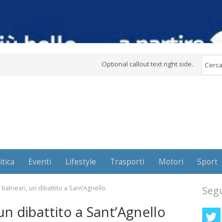
Optional callout text right side.
itica
Eventi
Lifestyle
Trasporti
Motori
Sport
balneari, un dibattito a Sant’Agnello
Segu
un dibattito a Sant’Agnello