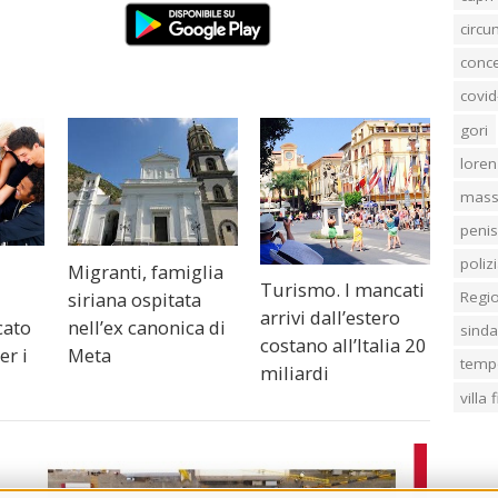
circ
conc
covid
gori
loren
mass
penis
poliz
Migranti, famiglia
Turismo. I mancati
siriana ospitata
Regi
arrivi dall’estero
cato
nell’ex canonica di
sind
costano all’Italia 20
er i
Meta
temp
miliardi
villa