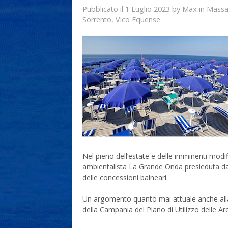
1 Luglio 2023
Max
Pubblicato il
by
in
Massa
Sorrento
,
Vico Equense
Nel pieno dell’estate e delle imminenti modif
ambientalista La Grande Onda presieduta d
delle concessioni balneari.
Un argomento quanto mai attuale anche alla
della Campania del Piano di Utilizzo delle A