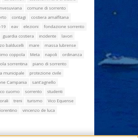
umvesuviana
comune di sorrento
erto
contagi
costiera amalfitana
-19
eav
elezioni
fondazione sorrento
guardia costiera
incidente
lavori
zo balducelli
mare
massa lubrense
imo coppola
Meta
napoli
ordinanza
ola sorrentina
piano di sorrento
ia municipale
protezione civile
one Campania
sant'agnello
aco cuomo
sorrento
studenti
orali
treni
turismo
Vico Equense
 fiorentino
vincenzo de luca