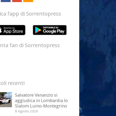
ica l’app di Sorrentopress
nta fan di Sorrentopress
coli recenti
Salvatore Venanzio si
aggiudica in Lombardia lo
Slalom Luino-Montegrino
8 Agosto 2026