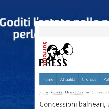
Home
Attualità
Cronaca
Pol
Home
/
Attualità
/
Massa Lubrense
/
Concessioni 
Concessioni balneari, 