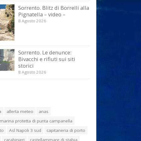
Sorrento. Blitz di Borrelli alla
Pignatella – video –
8 Agosto 2026
Sorrento. Le denunce:
Bivacchi e rifiuti sui siti
storici
8 Agosto 2026
a
allerta meteo
anas
marina protetta di punta campanella
to
Asl Napoli 3 sud
capitaneria di porto
carabinieri
castellammare di stabia