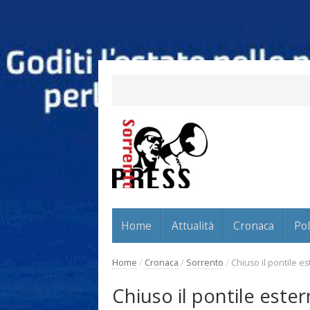
Home
Attualità
Cronaca
Pol
Home
/
Cronaca
/
Sorrento
/
Chiuso il pontile e
Chiuso il pontile este