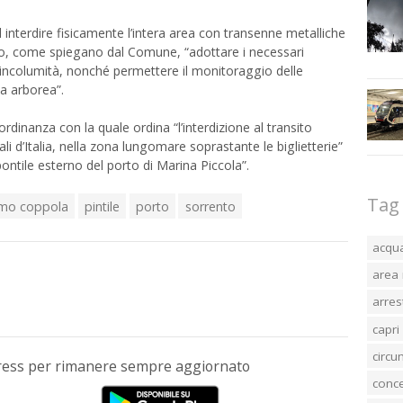
 interdire fisicamente l’intera area con transenne metalliche
io, come spiegano dal Comune, “adottare i necessari
ca incolumità, nonché permettere il monitoraggio delle
za arborea”.
dinanza con la quale ordina “l’interdizione al transito
li d’Italia, nella zona lungomare soprastante le biglietterie”
 pontile esterno del porto di Marina Piccola”.
Tag
mo coppola
pintile
porto
sorrento
acqu
area 
arres
capri
circ
Press per rimanere sempre aggiornato
conc