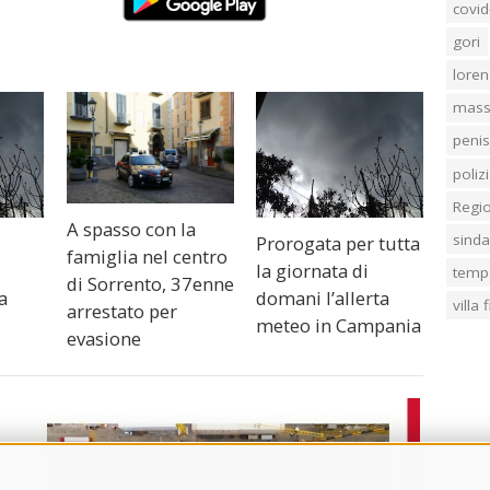
covid
gori
loren
mass
penis
poliz
Regi
A spasso con la
sind
Prorogata per tutta
famiglia nel centro
la giornata di
temp
di Sorrento, 37enne
a
domani l’allerta
villa
arrestato per
meteo in Campania
evasione