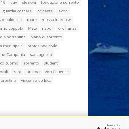
-19
eav
elezioni
fondazione sorrento
guardia costiera
incidente
lavori
zo balducelli
mare
massa lubrense
imo coppola
Meta
napoli
ordinanza
ola sorrentina
piano di sorrento
ia municipale
protezione civile
one Campania
sant'agnello
aco cuomo
sorrento
studenti
orali
treni
turismo
Vico Equense
 fiorentino
vincenzo de luca