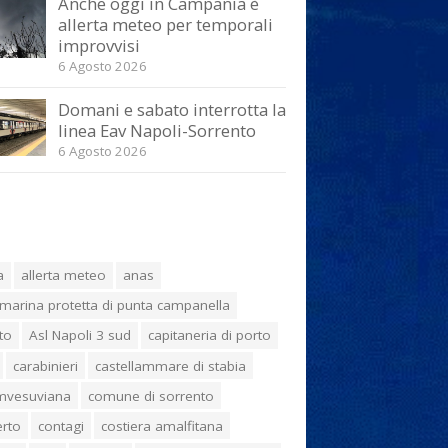
Anche oggi in Campania è
allerta meteo per temporali
improvvisi
6 Agosto 2026
Domani e sabato interrotta la
linea Eav Napoli-Sorrento
6 Agosto 2026
a
allerta meteo
anas
marina protetta di punta campanella
to
Asl Napoli 3 sud
capitaneria di porto
carabinieri
castellammare di stabia
umvesuviana
comune di sorrento
erto
contagi
costiera amalfitana