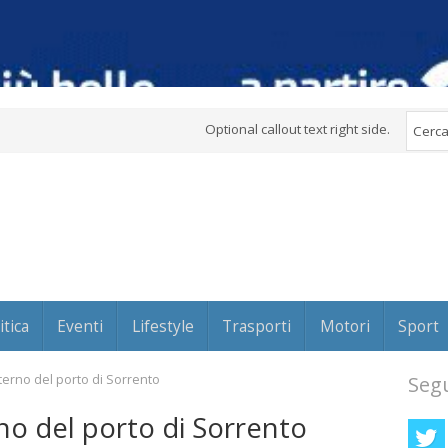
Optional callout text right side.
itica
Eventi
Lifestyle
Trasporti
Motori
Sport
sterno del porto di Sorrento
Segu
rno del porto di Sorrento