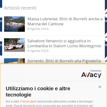
Articoli recenti
Massa Lubrense. Blitz di Borrelli anche a
Marina del Cantone
8 Agosto 2026
Salvatore Venanzio si aggiudica in
Lombardia lo Slalom Luino-Montegrino
8 Agosto 2026
Sorrento. Blitz di Borrelli alla Pignatella
– video –
8 Agosto 2026
Utilizziamo i cookie e altre
Cont
tecnologie
Tag
Noi e altre
3 terze parti
selezionate utilizziamo cookie e tecnologie
simili. Questi strumenti sono essenziali per garantire la fruizione dei