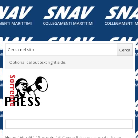
Optional callout text right side.
Home
/
Attualità
/
Sorrento
/
Al Campo Italia una giornata di sano