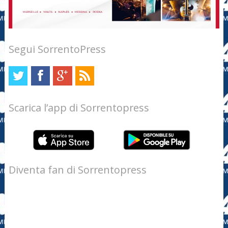
Segui SorrentoPress
Scarica l’app di Sorrentopress
Diventa fan di Sorrentopress