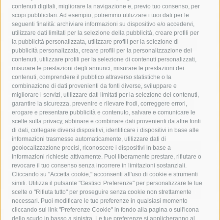
contenuti digitali, migliorare la navigazione e, previo tuo consenso, per
acqua
allerta meteo
anas
scopi pubblicitari. Ad esempio, potremmo utilizzare i tuoi dati per le
seguenti finalità: archiviare informazioni su dispositivo e/o accedervi,
area marina protetta di punta campanella
arresto
utilizzare dati limitati per la selezione della pubblicità, creare profili per
la pubblicità personalizzata, utilizzare profili per la selezione di
Asl Napoli 3 sud
capitaneria di porto
capri
carabinieri
pubblicità personalizzata, creare profili per la personalizzazione dei
castellammare di stabia
circumvesuviana
contenuti, utilizzare profili per la selezione di contenuti personalizzati,
misurare le prestazioni degli annunci, misurare le prestazioni dei
comune di sorrento
concerto
contagi
contenuti, comprendere il pubblico attraverso statistiche o la
combinazione di dati provenienti da fonti diverse, sviluppare e
costiera amalfitana
covid-19
eav
elezioni
migliorare i servizi, utilizzare dati limitati per la selezione dei contenuti,
fondazione sorrento
gori
guardia costiera
incidente
garantire la sicurezza, prevenire e rilevare frodi, correggere errori,
erogare e presentare pubblicità e contenuto, salvare e comunicare le
lavori
lorenzo balducelli
mare
massa lubrense
scelte sulla privacy, abbinare e combinare dati provenienti da altre fonti
di dati, collegare diversi dispositivi, identificare i dispositivi in base alle
massimo coppola
Meta
napoli
ordinanza
informazioni trasmesse automaticamente, utilizzare dati di
penisola sorrentina
piano di sorrento
polizia municipale
geolocalizzazione precisi, riconoscere i dispositivi in base a
informazioni richieste attivamente. Puoi liberamente prestare, rifiutare o
protezione civile
Regione Campania
sant'agnello
revocare il tuo consenso senza incorrere in limitazioni sostanziali.
Cliccando su "Accetta cookie," acconsenti all'uso di cookie e strumenti
sindaco cuomo
sorrento
studenti
temporali
treni
simili. Utilizza il pulsante "Gestisci Preferenze" per personalizzare le tue
turismo
Vico Equense
villa fiorentino
vincenzo de luca
scelte o "Rifiuta tutto" per proseguire senza cookie non strettamente
necessari. Puoi modificare le tue preferenze in qualsiasi momento
cliccando sul link "Preferenze Cookie" in fondo alla pagina o sull'icona
dello scudo in basso a sinistra. Le tue preferenze si applicheranno al