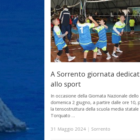
A Sorrento giornata dedica
allo sport
In occasione della Giornata Nazionale dello
domenica 2 giugno, a partire dalle ore 10, 
la tensostruttura della scuola media statale
Torquato …
31 Maggio 2024
|
Sorrento