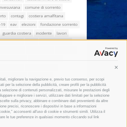
umvesuviana
comune di sorrento
erto
contagi
costiera amalfitana
-19
eav
elezioni
fondazione sorrento
guardia costiera
incidente
lavori
zo balducelli
mare
massa lubrense
imo coppola
Meta
napoli
ordinanza
ola sorrentina
piano di sorrento
ia municipale
protezione civile
Conti
one Campania
sant'agnello
itali, migliorare la navigazione e, previo tuo consenso, per scopi
aco cuomo
sorrento
studenti
ti per la selezione della pubblicità, creare profili per la pubblicità
 la selezione di contenuti personalizzati, misurare le prestazioni degli
orali
treni
turismo
Vico Equense
ppare e migliorare i servizi, utilizzare dati limitati per la selezione
 scelte sulla privacy, abbinare e combinare dati provenienti da altre
 fiorentino
vincenzo de luca
zione precisi, riconoscere i dispositivi in base a informazioni
okie," acconsenti all'uso di cookie e strumenti simili. Utilizza il
are le tue preferenze in qualsiasi momento cliccando sul link
Il giornale online della Penisola Sorrentina