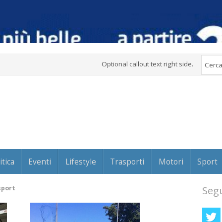
Optional callout text right side.
itica
Eventi
Lifestyle
Trasporti
Motori
Sport
sport
Segu