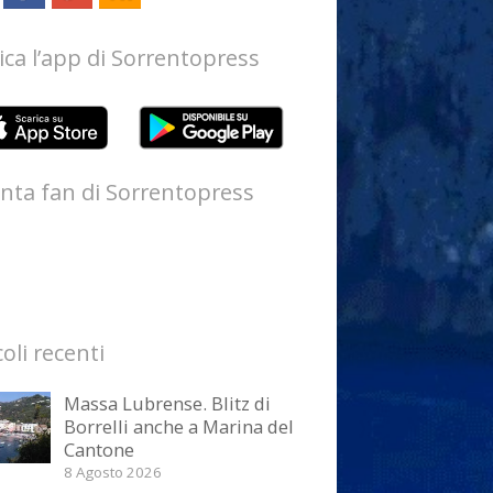
ica l’app di Sorrentopress
nta fan di Sorrentopress
coli recenti
Massa Lubrense. Blitz di
Borrelli anche a Marina del
Cantone
8 Agosto 2026