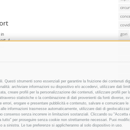
circ
conc
ort
covid
 in
gori
rt, il
loren
per
mass
penis
poliz
Regi
i. Questi strumenti sono essenziali per garantire la fruizione dei contenuti dig
sind
alità: archiviare informazioni su dispositivo e/o accedervi, utilizzare dati limita
zata, creare profili per la personalizzazione dei contenuti, utilizzare profili per
temp
raverso statistiche o la combinazione di dati provenienti da fonti diverse, svilu
ere errori, erogare e presentare pubblicità e contenuto, salvare e comunicare le
villa
base alle informazioni trasmesse automaticamente, utilizzare dati di geolocalizza
tuo consenso senza incorrere in limitazioni sostanziali. Cliccando su "Accetta co
ta tutto" per proseguire senza cookie non strettamente necessari. Puoi modific
o a sinistra. Le tue preferenze si applicheranno al solo dispositivo in uso.