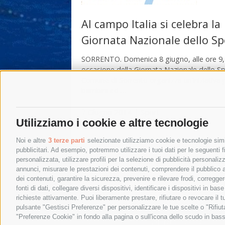
Al campo Italia si celebra la
Giornata Nazionale dello Sp
SORRENTO. Domenica 8 giugno, alle ore 9,
occasione della Giornata Nazionale dello Spo
Comune di Sorrento organizza un’iniziativa 
bambini ed …
7 Giugno 2014
|
Sport
Utilizziamo i cookie e altre tecnologie
Noi e altre
3 terze parti
selezionate utilizziamo cookie e tecnologie simil
pubblicitari. Ad esempio, potremmo utilizzare i tuoi dati per le seguenti fin
personalizzata, utilizzare profili per la selezione di pubblicità personaliz
annunci, misurare le prestazioni dei contenuti, comprendere il pubblico att
dei contenuti, garantire la sicurezza, prevenire e rilevare frodi, corregg
fonti di dati, collegare diversi dispositivi, identificare i dispositivi in 
richieste attivamente. Puoi liberamente prestare, rifiutare o revocare il 
pulsante "Gestisci Preferenze" per personalizzare le tue scelte o "Rifiu
"Preferenze Cookie" in fondo alla pagina o sull'icona dello scudo in bass
© 2015 SorrentoPress. All rights reserved.