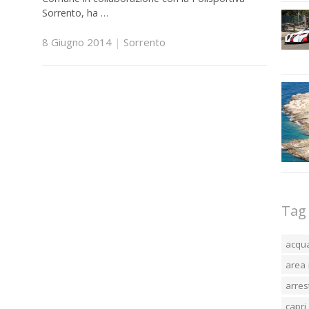
Sorrento, ha …
8 Giugno 2014
|
Sorrento
Tag
acqu
area 
arres
capri