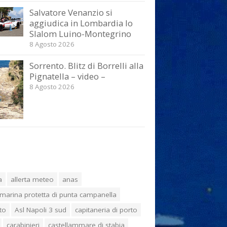
Salvatore Venanzio si
aggiudica in Lombardia lo
Slalom Luino-Montegrino
8 Agosto 2026
Sorrento. Blitz di Borrelli alla
Pignatella – video –
8 Agosto 2026
a
allerta meteo
anas
marina protetta di punta campanella
to
Asl Napoli 3 sud
capitaneria di porto
carabinieri
castellammare di stabia