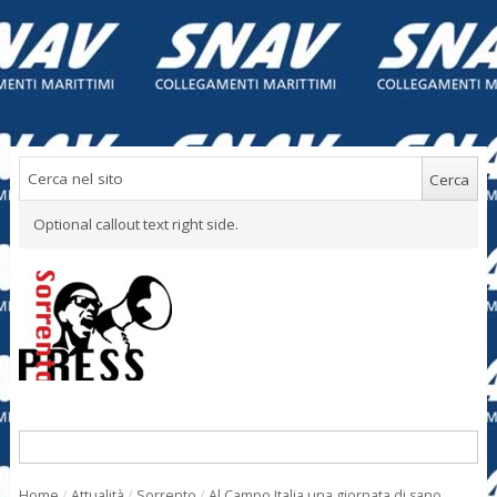
Optional callout text right side.
Home
/
Attualità
/
Sorrento
/
Al Campo Italia una giornata di sano