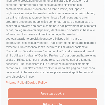
misurare le prestazioni degli annunci, misurare le prestazioni dei
comune di sorrento
concerto
contagi
contenuti, comprendere il pubblico attraverso statistiche o la
combinazione di dati provenienti da fonti diverse, sviluppare e
costiera amalfitana
covid-19
eav
elezioni
migliorare i servizi, utilizzare dati limitati per la selezione dei contenuti,
fondazione sorrento
gori
guardia costiera
incidente
garantire la sicurezza, prevenire e rilevare frodi, correggere errori,
erogare e presentare pubblicità e contenuto, salvare e comunicare le
lavori
lorenzo balducelli
mare
massa lubrense
scelte sulla privacy, abbinare e combinare dati provenienti da altre fonti
di dati, collegare diversi dispositivi, identificare i dispositivi in base alle
massimo coppola
Meta
napoli
ordinanza
informazioni trasmesse automaticamente, utilizzare dati di
penisola sorrentina
piano di sorrento
polizia municipale
geolocalizzazione precisi, riconoscere i dispositivi in base a
informazioni richieste attivamente. Puoi liberamente prestare, rifiutare o
protezione civile
Regione Campania
sant'agnello
revocare il tuo consenso senza incorrere in limitazioni sostanziali.
Cliccando su "Accetta cookie," acconsenti all'uso di cookie e strumenti
sindaco cuomo
sorrento
studenti
temporali
treni
simili. Utilizza il pulsante "Gestisci Preferenze" per personalizzare le tue
turismo
Vico Equense
villa fiorentino
vincenzo de luca
scelte o "Rifiuta tutto" per proseguire senza cookie non strettamente
necessari. Puoi modificare le tue preferenze in qualsiasi momento
cliccando sul link "Preferenze Cookie" in fondo alla pagina o sull'icona
dello scudo in basso a sinistra. Le tue preferenze si applicheranno al
solo dispositivo in uso.
© 2015 SorrentoPress. All rights reserved.
|
Privacy Policy
Cookie Policy
Il giornale online della Penisola Sorrentina
Privacy policy
-
Cookie Policy
Accetta cookie
Rifiuta tutto