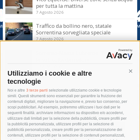
per tutta la mattina
7 Agosto 2026
Traffico da bollino nero, statale
Sorrentina sorvegliata speciale
7 Agosto 2026
Sorrento-Massa Lubrense. Torna a casa
la sub colta da malore
7 Agosto 2026
Utilizziamo i cookie e altre
Cont
tecnologie
Tag
Noi e altre
3 terze parti
selezionate utilizziamo cookie e tecnologie
simili. Questi strumenti sono essenziali per garantire la fruizione dei
contenuti digitali, migliorare la navigazione e, previo tuo consenso, per
acqua
allerta meteo
anas
scopi pubblicitari. Ad esempio, potremmo utilizzare i tuoi dati per le
seguenti finalità: archiviare informazioni su dispositivo e/o accedervi,
area marina protetta di punta campanella
arresto
utilizzare dati limitati per la selezione della pubblicità, creare profili per
la pubblicità personalizzata, utilizzare profili per la selezione di
Asl Napoli 3 sud
capitaneria di porto
capri
carabinieri
pubblicità personalizzata, creare profili per la personalizzazione dei
castellammare di stabia
circumvesuviana
contenuti, utilizzare profili per la selezione di contenuti personalizzati,