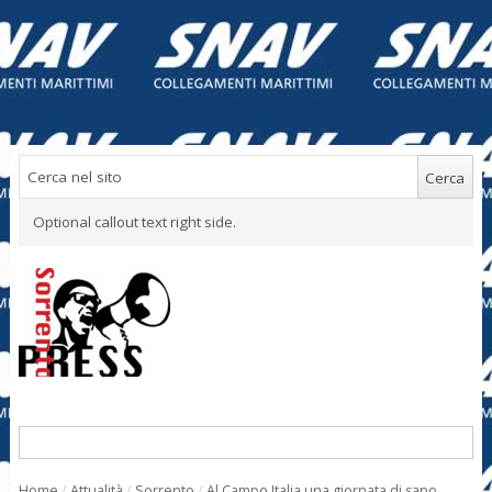
Optional callout text right side.
Home
/
Attualità
/
Sorrento
/
Al Campo Italia una giornata di sano