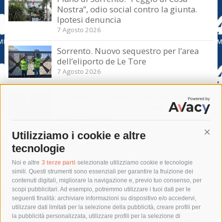
Nostra”, odio social contro la giunta.
Ipotesi denuncia
7 Agosto 2026
Sorrento. Nuovo sequestro per l’area
dell’eliporto de Le Tore
7 Agosto 2026
Sorrento. Aggredisce sessualmente una
turista e le strappa il portafogli, fermato
dai carabinieri
7 Agosto 2026
Utilizziamo i cookie e altre
Cont
tecnologie
Tag
Noi e altre
3 terze parti
selezionate utilizziamo cookie e tecnologie
simili. Questi strumenti sono essenziali per garantire la fruizione dei
contenuti digitali, migliorare la navigazione e, previo tuo consenso, per
acqua
allerta meteo
anas
scopi pubblicitari. Ad esempio, potremmo utilizzare i tuoi dati per le
seguenti finalità: archiviare informazioni su dispositivo e/o accedervi,
area marina protetta di punta campanella
arresto
utilizzare dati limitati per la selezione della pubblicità, creare profili per
la pubblicità personalizzata, utilizzare profili per la selezione di
Asl Napoli 3 sud
capitaneria di porto
capri
carabinieri