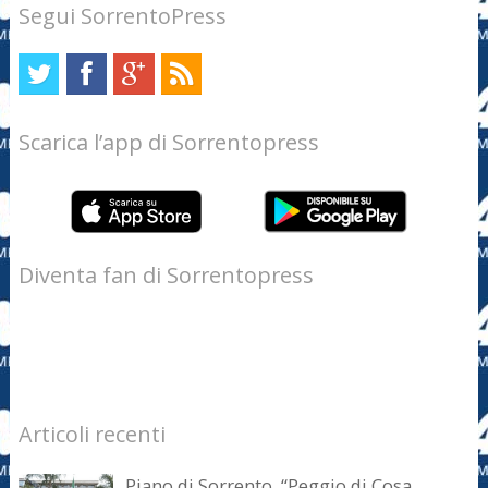
Segui SorrentoPress
Scarica l’app di Sorrentopress
Diventa fan di Sorrentopress
Articoli recenti
Piano di Sorrento. “Peggio di Cosa