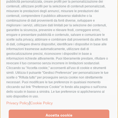
pubblicità personalizzata, creare profili per la personalizzazione dei
castellammare di stabia
circumvesuviana
contenuti, utilizzare profili per la selezione di contenuti personalizzati,
misurare le prestazioni degli annunci, misurare le prestazioni dei
comune di sorrento
concerto
contagi
contenuti, comprendere il pubblico attraverso statistiche o la
combinazione di dati provenienti da fonti diverse, sviluppare e
costiera amalfitana
covid-19
eav
elezioni
migliorare i servizi, utilizzare dati limitati per la selezione dei contenuti,
fondazione sorrento
gori
guardia costiera
incidente
garantire la sicurezza, prevenire e rilevare frodi, correggere errori,
erogare e presentare pubblicità e contenuto, salvare e comunicare le
lavori
lorenzo balducelli
mare
massa lubrense
scelte sulla privacy, abbinare e combinare dati provenienti da altre fonti
di dati, collegare diversi dispositivi, identificare i dispositivi in base alle
massimo coppola
Meta
napoli
ordinanza
informazioni trasmesse automaticamente, utilizzare dati di
penisola sorrentina
piano di sorrento
polizia municipale
geolocalizzazione precisi, riconoscere i dispositivi in base a
informazioni richieste attivamente. Puoi liberamente prestare, rifiutare o
protezione civile
Regione Campania
sant'agnello
revocare il tuo consenso senza incorrere in limitazioni sostanziali.
Cliccando su "Accetta cookie," acconsenti all'uso di cookie e strumenti
sindaco cuomo
sorrento
studenti
temporali
treni
simili. Utilizza il pulsante "Gestisci Preferenze" per personalizzare le tue
turismo
Vico Equense
villa fiorentino
vincenzo de luca
scelte o "Rifiuta tutto" per proseguire senza cookie non strettamente
necessari. Puoi modificare le tue preferenze in qualsiasi momento
cliccando sul link "Preferenze Cookie" in fondo alla pagina o sull'icona
dello scudo in basso a sinistra. Le tue preferenze si applicheranno al
solo dispositivo in uso.
|
© 2015 SorrentoPress. All rights reserved.
Privacy Policy
Cookie Policy
Il giornale online della Penisola Sorrentina
Privacy policy
-
Cookie Policy
Accetta cookie