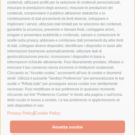
castellammare di stabia
circumvesuviana
contenuti, utilizzare profili per la selezione di contenuti personalizzati,
misurare le prestazioni degli annunci, misurare le prestazioni dei
comune di sorrento
concerto
contagi
contenuti, comprendere il pubblico attraverso statistiche o la
combinazione di dati provenienti da fonti diverse, sviluppare e
costiera amalfitana
covid-19
eav
elezioni
migliorare i servizi, utilizzare dati limitati per la selezione dei contenuti,
fondazione sorrento
gori
guardia costiera
incidente
garantire la sicurezza, prevenire e rilevare frodi, correggere errori,
erogare e presentare pubblicità e contenuto, salvare e comunicare le
lavori
lorenzo balducelli
mare
massa lubrense
scelte sulla privacy, abbinare e combinare dati provenienti da altre fonti
di dati, collegare diversi dispositivi, identificare i dispositivi in base alle
massimo coppola
Meta
napoli
ordinanza
informazioni trasmesse automaticamente, utilizzare dati di
penisola sorrentina
piano di sorrento
polizia municipale
geolocalizzazione precisi, riconoscere i dispositivi in base a
informazioni richieste attivamente. Puoi liberamente prestare, rifiutare o
protezione civile
Regione Campania
sant'agnello
revocare il tuo consenso senza incorrere in limitazioni sostanziali.
Cliccando su "Accetta cookie," acconsenti all'uso di cookie e strumenti
sindaco cuomo
sorrento
studenti
temporali
treni
simili. Utilizza il pulsante "Gestisci Preferenze" per personalizzare le tue
turismo
Vico Equense
villa fiorentino
vincenzo de luca
scelte o "Rifiuta tutto" per proseguire senza cookie non strettamente
necessari. Puoi modificare le tue preferenze in qualsiasi momento
cliccando sul link "Preferenze Cookie" in fondo alla pagina o sull'icona
dello scudo in basso a sinistra. Le tue preferenze si applicheranno al
solo dispositivo in uso.
© 2015 SorrentoPress. All rights reserved.
|
Privacy Policy
Cookie Policy
Il giornale online della Penisola Sorrentina
Privacy policy
-
Cookie Policy
Accetta cookie