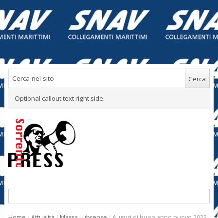
Optional callout text right side.
Home
/
Attualità
/
Massa Lubrense
/
Auguri di buon anno nuovo 2023