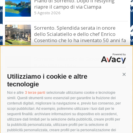
Piano di Sorrento. Dopo il restyling
riapre il campo di via Ciampa
5 Agosto 2026
Sorrento. Splendida serata in onore
dello Scialatiello e dello chef Enrico
Cosentino che lo ha inventato 50 anni fa
5 Agosto 2026
Sorrento. Maurizio de Giovanni presenta
il suo ultimo libro
5 Agosto 2026
Utilizziamo i cookie e altre
Cont
tecnologie
Tag
Noi e altre
3 terze parti
selezionate utilizziamo cookie e tecnologie
simili. Questi strumenti sono essenziali per garantire la fruizione dei
contenuti digitali, migliorare la navigazione e, previo tuo consenso, per
acqua
allerta meteo
anas
scopi pubblicitari. Ad esempio, potremmo utilizzare i tuoi dati per le
seguenti finalità: archiviare informazioni su dispositivo e/o accedervi,
area marina protetta di punta campanella
arresto
utilizzare dati limitati per la selezione della pubblicità, creare profili per
la pubblicità personalizzata, utilizzare profili per la selezione di
Asl Napoli 3 sud
capitaneria di porto
capri
carabinieri
pubblicità personalizzata, creare profili per la personalizzazione dei