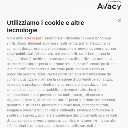
Domani e sabato interrotta la linea Eav
Napoli-Sorrento
6 Agosto 2026
Utilizziamo i cookie e altre
Cont
tecnologie
Tag
Noi e altre
3 terze parti
selezionate utilizziamo cookie e tecnologie
simili. Questi strumenti sono essenziali per garantire la fruizione dei
contenuti digitali, migliorare la navigazione e, previo tuo consenso, per
acqua
allerta meteo
anas
scopi pubblicitari. Ad esempio, potremmo utilizzare i tuoi dati per le
seguenti finalità: archiviare informazioni su dispositivo e/o accedervi,
area marina protetta di punta campanella
arresto
utilizzare dati limitati per la selezione della pubblicità, creare profili per
la pubblicità personalizzata, utilizzare profili per la selezione di
Asl Napoli 3 sud
capitaneria di porto
capri
carabinieri
pubblicità personalizzata, creare profili per la personalizzazione dei
castellammare di stabia
circumvesuviana
contenuti, utilizzare profili per la selezione di contenuti personalizzati,
misurare le prestazioni degli annunci, misurare le prestazioni dei
comune di sorrento
concerto
contagi
contenuti, comprendere il pubblico attraverso statistiche o la
combinazione di dati provenienti da fonti diverse, sviluppare e
costiera amalfitana
covid-19
eav
elezioni
migliorare i servizi, utilizzare dati limitati per la selezione dei contenuti,
fondazione sorrento
gori
guardia costiera
incidente
garantire la sicurezza, prevenire e rilevare frodi, correggere errori,
erogare e presentare pubblicità e contenuto, salvare e comunicare le
lavori
lorenzo balducelli
mare
massa lubrense
scelte sulla privacy, abbinare e combinare dati provenienti da altre fonti
di dati, collegare diversi dispositivi, identificare i dispositivi in base alle
massimo coppola
Meta
napoli
ordinanza
informazioni trasmesse automaticamente, utilizzare dati di