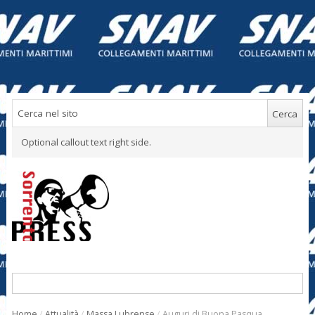
Optional callout text right side.
Home
/
Attualità
/
Massa Lubrense
/
Auguri di Buona Pasqua