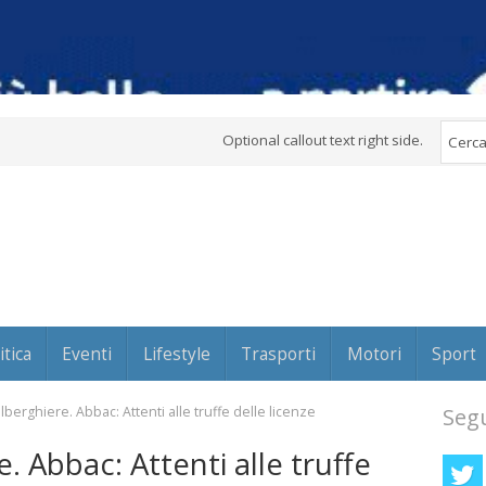
Optional callout text right side.
itica
Eventi
Lifestyle
Trasporti
Motori
Sport
ralberghiere. Abbac: Attenti alle truffe delle licenze
Segu
e. Abbac: Attenti alle truffe