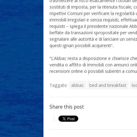
trasmettere al fisco esattamente i titolari deg
sostituti di imposta, per la ritenuta fiscale, 
rispettivi Comuni per verificare la regolarità
immobili irregolari e senza requisiti, effett
requisiti – spiega il presidente nazionale A
beffate da transazioni spropositate per vend
segnalare alle autorità e di lanciare un serv
questi ignari possibili acquirenti”.
“L’Abbac resta a disposizione e chiarisce che 
vendita o affitto di immobili con annunci onli
recensioni online o possibili subentri a comu
Taggato
abbac
bed and breakfast
lo
Share this post