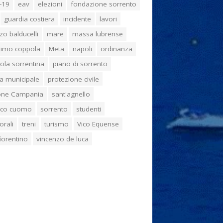
-19
eav
elezioni
fondazione sorrento
guardia costiera
incidente
lavori
zo balducelli
mare
massa lubrense
imo coppola
Meta
napoli
ordinanza
ola sorrentina
piano di sorrento
ia municipale
protezione civile
one Campania
sant'agnello
aco cuomo
sorrento
studenti
orali
treni
turismo
Vico Equense
 fiorentino
vincenzo de luca