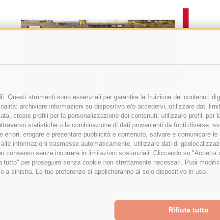
i. Questi strumenti sono essenziali per garantire la fruizione dei contenuti dig
alità: archiviare informazioni su dispositivo e/o accedervi, utilizzare dati limita
zata, creare profili per la personalizzazione dei contenuti, utilizzare profili per
raverso statistiche o la combinazione di dati provenienti da fonti diverse, svilu
ere errori, erogare e presentare pubblicità e contenuto, salvare e comunicare le
base alle informazioni trasmesse automaticamente, utilizzare dati di geolocalizza
tuo consenso senza incorrere in limitazioni sostanziali. Cliccando su "Accetta co
ta tutto" per proseguire senza cookie non strettamente necessari. Puoi modific
o a sinistra. Le tue preferenze si applicheranno al solo dispositivo in uso.
Rifiuta tutto