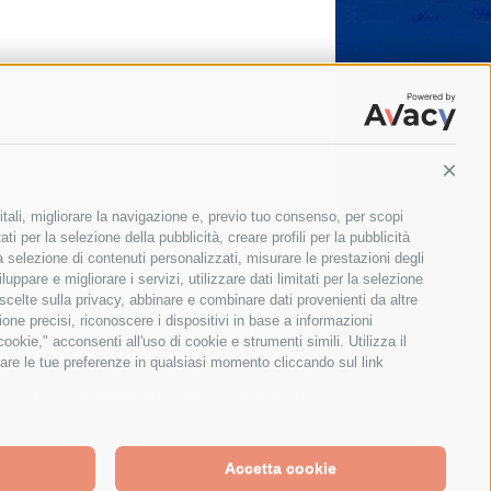
Conti
itali, migliorare la navigazione e, previo tuo consenso, per scopi
ti per la selezione della pubblicità, creare profili per la pubblicità
 la selezione di contenuti personalizzati, misurare le prestazioni degli
ppare e migliorare i servizi, utilizzare dati limitati per la selezione
 scelte sulla privacy, abbinare e combinare dati provenienti da altre
zione precisi, riconoscere i dispositivi in base a informazioni
okie," acconsenti all'uso di cookie e strumenti simili. Utilizza il
are le tue preferenze in qualsiasi momento cliccando sul link
Il giornale online della Penisola Sorrentina
Accetta cookie