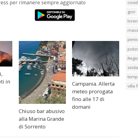
Press per rimanere sempre aggiornato
covid
gori
loren
mass
penis
poliz
Regi
sind
i,
temp
ti in
Campania. Allerta
villa
meteo prorogata
fino alle 17 di
domani
Chiuso bar abusivo
alla Marina Grande
di Sorrento