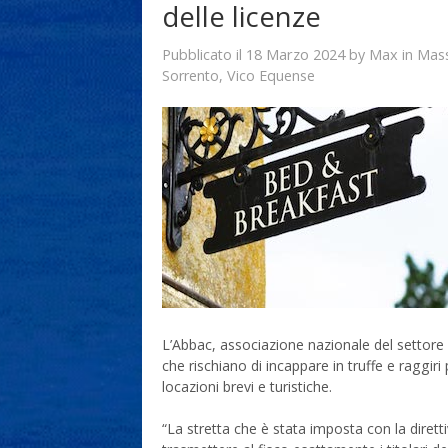
delle licenze
18 Marzo 2024
Max
Pubblicato il
by
in
Mass
Sorrento
,
Vico Equense
L’Abbac, associazione nazionale del settore
che rischiano di incappare in truffe e raggiri
locazioni brevi e turistiche.
“La stretta che è stata imposta con la diretti