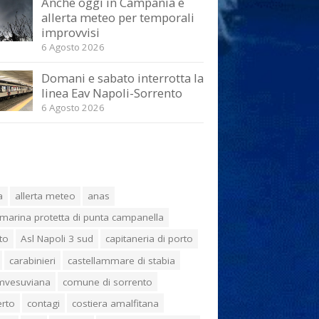
Anche oggi in Campania è
allerta meteo per temporali
improvvisi
6 Agosto 2026
Domani e sabato interrotta la
linea Eav Napoli-Sorrento
6 Agosto 2026
a
allerta meteo
anas
marina protetta di punta campanella
to
Asl Napoli 3 sud
capitaneria di porto
carabinieri
castellammare di stabia
umvesuviana
comune di sorrento
erto
contagi
costiera amalfitana