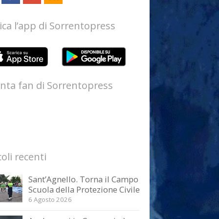
ica l’app di Sorrentopress
nta fan di Sorrentopress
coli recenti
Sant’Agnello. Torna il Campo
Scuola della Protezione Civile
6 Agosto 2026