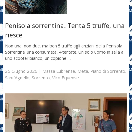
Penisola sorrentina. Tenta 5 truffe, una
riesce
Non una, non due, ma ben 5 truffe agli anziani della Penisola
Sorrentina: una consumata, 4 tentate. Un solo uomo in sella a
uno scooter bianco, un copione …
25 Giugno 2026
|
Massa Lubrense
,
Meta
,
Piano di Sorrento
,
Sant'Agnello
,
Sorrento
,
Vico Equense