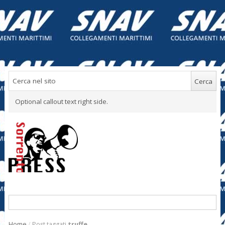
Optional callout text right side.
Home
/
Post taggati
truffe