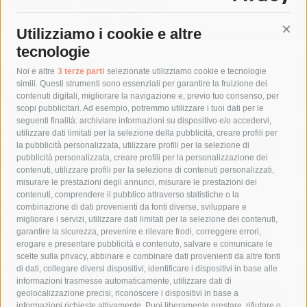
Ipotesi denuncia
7 Agosto 2026
Utilizziamo i cookie e altre
Cont
tecnologie
Tag
Noi e altre
3 terze parti
selezionate utilizziamo cookie e tecnologie
simili. Questi strumenti sono essenziali per garantire la fruizione dei
contenuti digitali, migliorare la navigazione e, previo tuo consenso, per
acqua
allerta meteo
anas
scopi pubblicitari. Ad esempio, potremmo utilizzare i tuoi dati per le
seguenti finalità: archiviare informazioni su dispositivo e/o accedervi,
area marina protetta di punta campanella
arresto
utilizzare dati limitati per la selezione della pubblicità, creare profili per
la pubblicità personalizzata, utilizzare profili per la selezione di
Asl Napoli 3 sud
capitaneria di porto
capri
carabinieri
pubblicità personalizzata, creare profili per la personalizzazione dei
castellammare di stabia
circumvesuviana
contenuti, utilizzare profili per la selezione di contenuti personalizzati,
misurare le prestazioni degli annunci, misurare le prestazioni dei
comune di sorrento
concerto
contagi
contenuti, comprendere il pubblico attraverso statistiche o la
combinazione di dati provenienti da fonti diverse, sviluppare e
costiera amalfitana
covid-19
eav
elezioni
migliorare i servizi, utilizzare dati limitati per la selezione dei contenuti,
fondazione sorrento
gori
guardia costiera
incidente
garantire la sicurezza, prevenire e rilevare frodi, correggere errori,
erogare e presentare pubblicità e contenuto, salvare e comunicare le
lavori
lorenzo balducelli
mare
massa lubrense
scelte sulla privacy, abbinare e combinare dati provenienti da altre fonti
di dati, collegare diversi dispositivi, identificare i dispositivi in base alle
massimo coppola
Meta
napoli
ordinanza
informazioni trasmesse automaticamente, utilizzare dati di
penisola sorrentina
piano di sorrento
polizia municipale
geolocalizzazione precisi, riconoscere i dispositivi in base a
informazioni richieste attivamente. Puoi liberamente prestare, rifiutare o