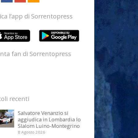
ica l’app di Sorrentopress
nta fan di Sorrentopress
coli recenti
Salvatore Venanzio si
aggiudica in Lombardia lo
Slalom Luino-Montegrino
8 Agosto 2026