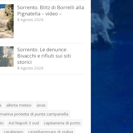
Sorrento. Blitz di Borrelli alla
Pignatella – video –
8 Agosto 2026
Sorrento. Le denunce:
Bivacchi e rifiuti sui siti
storici
8 Agosto 2026
a
allerta meteo
anas
marina protetta di punta campanella
to
Asl Napoli 3 sud
capitaneria di porto
carabinieri
castellammare di stabia