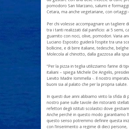
pomodoro San Marzano, salumi e formaggi a 
Cetara, ma anche vegetariane, con ortaggi d
Per chi volesse accompagnare un tagliere di 
tra i tanti realizzati dal panificio: ai 5 sem
guarnito con noci, olive, pomodori. Varia anch
Luciano Esposito guiderà l’ospite tra una sce
bollicine, e di birre italiane, tedesche, belghe
Molecola al chinotto, dalla gazzosa alla sp
“Per la pizza in teglia utilizziamo farine di t
italiani – spiega Michele De Angelis, presid
Lievito Madre Iommella -. Il nostro imperativ
buoni sia al palato che per la propria salute.
In questi due anni abbiamo vinto la sfida di pr
nostro pane sulle tavole dei ristoranti stell
refettori degli istituti scolastici dove gest
Anche perché in questo modo garantiamo l’ins
questo senso potremmo definire questa inizi
con l’inserimento a regime di dieci persone, di