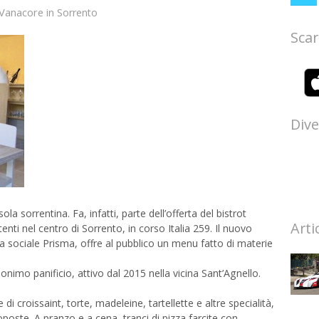
 Vanacore
in
Sorrento
Scar
Dive
a sorrentina. Fa, infatti, parte dell’offerta del bistrot
Arti
nti nel centro di Sorrento, in corso Italia 259. Il nuovo
a sociale Prisma, offre al pubblico un menu fatto di materie
.
nimo panificio, attivo dal 2015 nella vicina Sant’Agnello.
di croissaint, torte, madeleine, tartellette e altre specialità,
poste. A pranzo e a cena, tranci di pizza farcite con