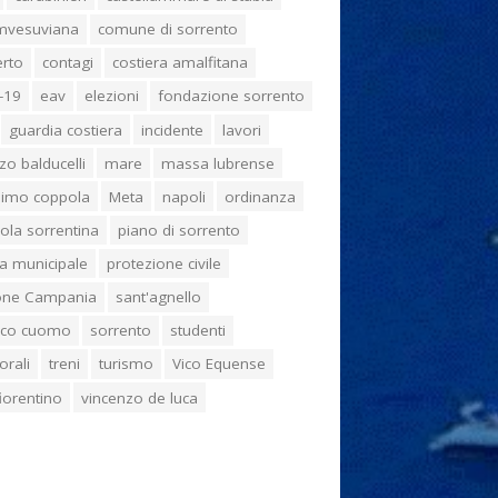
umvesuviana
comune di sorrento
erto
contagi
costiera amalfitana
-19
eav
elezioni
fondazione sorrento
guardia costiera
incidente
lavori
zo balducelli
mare
massa lubrense
imo coppola
Meta
napoli
ordinanza
ola sorrentina
piano di sorrento
ia municipale
protezione civile
one Campania
sant'agnello
aco cuomo
sorrento
studenti
orali
treni
turismo
Vico Equense
 fiorentino
vincenzo de luca