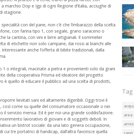
marchio Dop e Igp di ogni Regione d’Italia, acciughe di
i stagione.
specialità con del pane, non c’è che l’imbarazzo della scelta
i, cafone, con farina tipo 1, con segale, grano saraceno o
e la cantina, con vini e birre artigianali. Il sommelier
lta di etichette non solo campane, dai rossi ai bianchi alle
. Interessante anche l’offerta di bibite tradizionali, dalla
uma.
ipo 1 o integrali, macinate a pietra e provenienti solo da grani
ente della cooperativa Prisma ed ideatore del progetto
o è quello di educare il pubblico ad una scelta di prodotti,
Tag
oporre lievitati sani ed altamente digeribili. Oggi trovi il
acqu
ati, così come su quelle del consumatore occasionale o nei
iamo il servizio mensa. Ed è per noi una grande soddisfazione.
area 
erimento lavorativo di giovani e di soggetti deboli. In
arres
ativa un bistrot sociale: da una lato genera occupazione,
 cui tre portatrici di handicap, dall’altra favorisce quella
capri