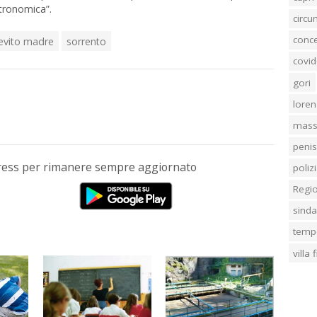
stronomica”.
circ
conc
ievito madre
sorrento
covid
gori
loren
mass
penis
Press per rimanere sempre aggiornato
poliz
Regi
sind
temp
villa