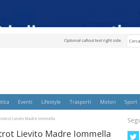
Optional callout text right side.
itica
Eventi
Lifestyle
Trasporti
Motori
Sport
 bistrot Lievito Madre Iommella
Segu
istrot Lievito Madre Iommella