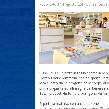
14 Agosto 2017
Francesca
Pubblicato il
by
SORRENTO. La pizza in teglia sbarca in penisol
Lievito Madre Iommella, che ha aperto i batte
locale, nato da un progetto della cooperativ
prime di qualità ed all’insegna del benessere
Tutti i prodotti da forno provengono dall’omo
Si parte la mattina, con una colazione a base 
da gustare con una delle miscele di caffè pro