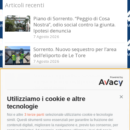
Articoli recenti
Piano di Sorrento. “Peggio di Cosa
Nostra”, odio social contro la giunta.
Ipotesi denuncia
7 Agosto 2026
Sorrento. Nuovo sequestro per l’area
dell’eliporto de Le Tore
7 Agosto 2026
Sorrento. Aggredisce sessualmente una
turista e le strappa il portafogli, fermato
dai carabinieri
7 Agosto 2026
Utilizziamo i cookie e altre
Cont
tecnologie
Tag
Noi e altre
3 terze parti
selezionate utilizziamo cookie e tecnologie
simili. Questi strumenti sono essenziali per garantire la fruizione dei
contenuti digitali, migliorare la navigazione e, previo tuo consenso, per