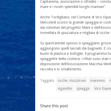
Capitaneria, associazioni e cittadini – concl
mare e i nostri splendidi borghi marinari”.
Anche Tordigliano, nel Comune di Vico Equens
Mercoledì scorso la grande spiaggia in costi
dai volontari del progetto Mare e dell’Asso
tonnellata di spazzatura e migliaia di cicche
Su quest’arenile spesso si spiaggiano grosse q
aggiungono quelli lasciati dai bagnanti. E cos
buste di plastica e bottiglie. Il programma ha
spiaggette della costiera. I rifiuti sono stat
disposizione dell’Associazione Macchia Medi
raccolta e lo smaltimento.
Taggato
cicche. mozziconi
marevivo
sigarette
spiagge
Vico Eque
Share this post