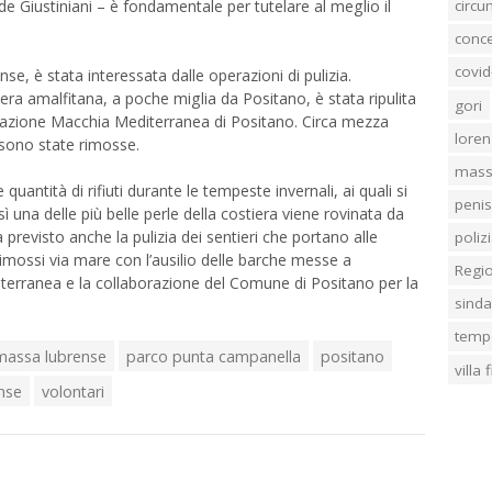
ude Giustiniani – è fondamentale per tutelare al meglio il
circ
conc
covid
e, è stata interessata dalle operazioni di pulizia.
era amalfitana, a poche miglia da Positano, è stata ripulita
gori
ciazione Macchia Mediterranea di Positano. Circa mezza
loren
 sono state rimosse.
mass
uantità di rifiuti durante le tempeste invernali, ai quali si
penis
ì una delle più belle perle della costiera viene rovinata da
 previsto anche la pulizia dei sentieri che portano alle
poliz
i rimossi via mare con l’ausilio delle barche messe a
Regi
terranea e la collaborazione del Comune di Positano per la
sind
temp
massa lubrense
parco punta campanella
positano
villa
nse
volontari