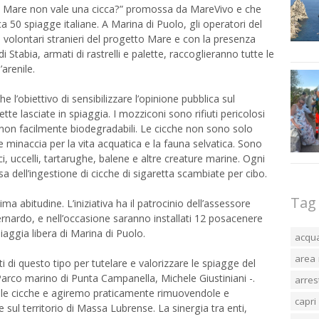
a il Mare non vale una cicca?” promossa da MareVivo e che
ca 50 spiagge italiane. A Marina di Puolo, gli operatori del
 volontari stranieri del progetto Mare e con la presenza
 Stabia, armati di rastrelli e palette, raccoglieranno tutte le
arenile.
 l’obiettivo di sensibilizzare l’opinione pubblica sul
te lasciate in spiaggia. I mozziconi sono rifiuti pericolosi
e non facilmente biodegradabili. Le cicche non sono solo
 minaccia per la vita acquatica e la fauna selvatica. Sono
i, uccelli, tartarughe, balene e altre creature marine. Ogni
sa dell’ingestione di cicche di sigaretta scambiate per cibo.
Tag
a abitudine. L’iniziativa ha il patrocinio dell’assessore
nardo, e nell’occasione saranno installati 12 posacenere
spiaggia libera di Marina di Puolo.
acqu
area 
di questo tipo per tutelare e valorizzare le spiagge del
l Parco marino di Punta Campanella, Michele Giustiniani -.
arres
elle cicche e agiremo praticamente rimuovendole e
capri
 sul territorio di Massa Lubrense. La sinergia tra enti,