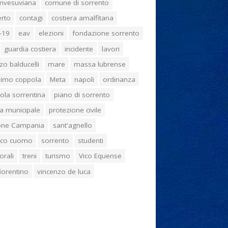
umvesuviana
comune di sorrento
erto
contagi
costiera amalfitana
-19
eav
elezioni
fondazione sorrento
guardia costiera
incidente
lavori
zo balducelli
mare
massa lubrense
imo coppola
Meta
napoli
ordinanza
ola sorrentina
piano di sorrento
ia municipale
protezione civile
one Campania
sant'agnello
aco cuomo
sorrento
studenti
orali
treni
turismo
Vico Equense
 fiorentino
vincenzo de luca