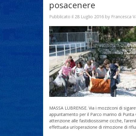
posacenere
28 Luglio 2016
Francesca V
Pubblicato il
by
MASSA LUBRENSE. Via i mozziconi di sigarett
appuntamento per il Parco marino di Punta C
attenzione alle fastidiosissime cicche, l’are
effettuata un’operazione di rimozione di rifi