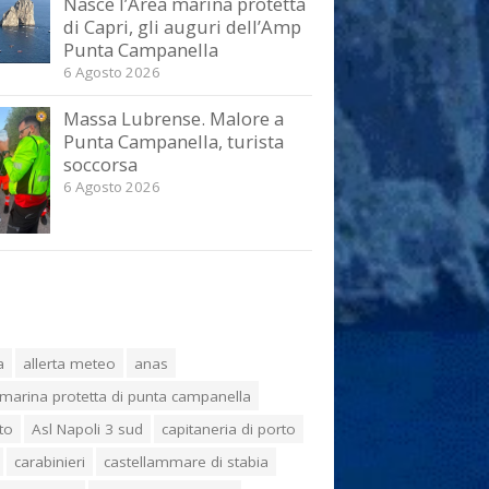
Nasce l’Area marina protetta
di Capri, gli auguri dell’Amp
Punta Campanella
6 Agosto 2026
Massa Lubrense. Malore a
Punta Campanella, turista
soccorsa
6 Agosto 2026
a
allerta meteo
anas
marina protetta di punta campanella
to
Asl Napoli 3 sud
capitaneria di porto
carabinieri
castellammare di stabia