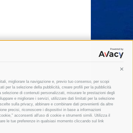
Conti
itali, migliorare la navigazione e, previo tuo consenso, per scopi
ti per la selezione della pubblicità, creare profili per la pubblicità
 la selezione di contenuti personalizzati, misurare le prestazioni degli
ppare e migliorare i servizi, utilizzare dati limitati per la selezione
 scelte sulla privacy, abbinare e combinare dati provenienti da altre
zione precisi, riconoscere i dispositivi in base a informazioni
okie," acconsenti all'uso di cookie e strumenti simili. Utilizza il
are le tue preferenze in qualsiasi momento cliccando sul link
Il giornale online della Penisola Sorrentina