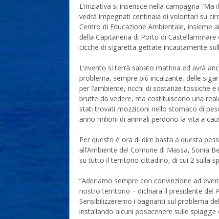
L’iniziativa si inserisce nella campagna “M
vedrà impegnati centinaia di volontari su cir
Centro di Educazione Ambientale, insieme ai
della Capitaneria di Porto di Castellammare di
cicche di sigaretta gettate incautamente sull’
L’evento si terrà sabato mattina ed avrà anche
problema, sempre più incalzante, delle sigaret
per l’ambiente, ricchi di sostanze tossiche 
brutte da vedere, ma costituiscono una reale
stati trovati mozziconi nello stomaco di pesc
anno milioni di animali perdono la vita a cau
Per questo è ora di dire basta a questa pessim
all’Ambiente del Comune di Massa, Sonia Ber
su tutto il territorio cittadino, di cui 2 sulla 
“Aderiamo sempre con convinzione ad eventi 
nostro territorio – dichiara il presidente de
Sensibilizzeremo i bagnanti sul problema d
installando alcuni posacenere sulle spiagge e