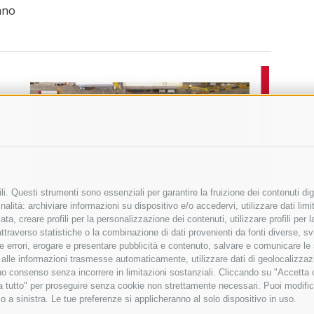
ano
i. Questi strumenti sono essenziali per garantire la fruizione dei contenuti dig
alità: archiviare informazioni su dispositivo e/o accedervi, utilizzare dati limita
zata, creare profili per la personalizzazione dei contenuti, utilizzare profili per
raverso statistiche o la combinazione di dati provenienti da fonti diverse, svilu
ere errori, erogare e presentare pubblicità e contenuto, salvare e comunicare le
base alle informazioni trasmesse automaticamente, utilizzare dati di geolocalizza
tuo consenso senza incorrere in limitazioni sostanziali. Cliccando su "Accetta co
ta tutto" per proseguire senza cookie non strettamente necessari. Puoi modific
o a sinistra. Le tue preferenze si applicheranno al solo dispositivo in uso.