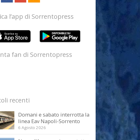
ica l’app di Sorrentopress
nta fan di Sorrentopress
coli recenti
Domani e sabato interrotta la
linea Eav Napoli-Sorrento
6 Agosto 2026