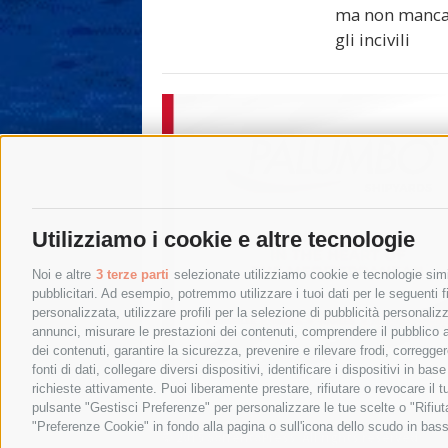
ma non manc
gli incivili
Utilizziamo i cookie e altre tecnologie
Noi e altre
3 terze parti
selezionate utilizziamo cookie e tecnologie simil
pubblicitari. Ad esempio, potremmo utilizzare i tuoi dati per le seguenti fin
personalizzata, utilizzare profili per la selezione di pubblicità personaliz
annunci, misurare le prestazioni dei contenuti, comprendere il pubblico att
dei contenuti, garantire la sicurezza, prevenire e rilevare frodi, corregg
fonti di dati, collegare diversi dispositivi, identificare i dispositivi in 
richieste attivamente. Puoi liberamente prestare, rifiutare o revocare il 
pulsante "Gestisci Preferenze" per personalizzare le tue scelte o "Rifiu
"Preferenze Cookie" in fondo alla pagina o sull'icona dello scudo in bass
© 2015 SorrentoPress. All rights reserved.