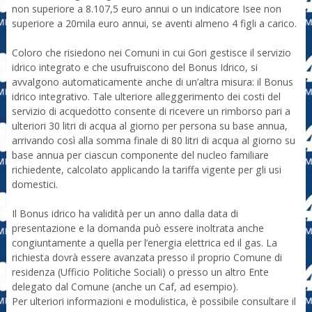
non superiore a 8.107,5 euro annui o un indicatore Isee non
superiore a 20mila euro annui, se aventi almeno 4 figli a carico.
Coloro che risiedono nei Comuni in cui Gori gestisce il servizio
idrico integrato e che usufruiscono del Bonus Idrico, si
avvalgono automaticamente anche di un’altra misura: il Bonus
idrico integrativo. Tale ulteriore alleggerimento dei costi del
servizio di acquedotto consente di ricevere un rimborso pari a
ulteriori 30 litri di acqua al giorno per persona su base annua,
arrivando così alla somma finale di 80 litri di acqua al giorno su
base annua per ciascun componente del nucleo familiare
richiedente, calcolato applicando la tariffa vigente per gli usi
domestici.
Il Bonus idrico ha validità per un anno dalla data di
presentazione e la domanda può essere inoltrata anche
congiuntamente a quella per l’energia elettrica ed il gas. La
richiesta dovrà essere avanzata presso il proprio Comune di
residenza (Ufficio Politiche Sociali) o presso un altro Ente
delegato dal Comune (anche un Caf, ad esempio).
Per ulteriori informazioni e modulistica, è possibile consultare il