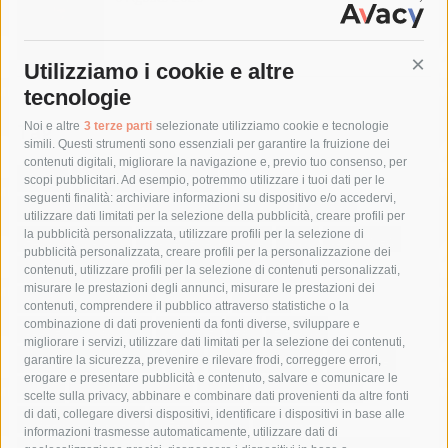
Utilizziamo i cookie e altre
Cont
tecnologie
Tag
Noi e altre
3 terze parti
selezionate utilizziamo cookie e tecnologie
simili. Questi strumenti sono essenziali per garantire la fruizione dei
contenuti digitali, migliorare la navigazione e, previo tuo consenso, per
acqua
allerta meteo
anas
scopi pubblicitari. Ad esempio, potremmo utilizzare i tuoi dati per le
seguenti finalità: archiviare informazioni su dispositivo e/o accedervi,
area marina protetta di punta campanella
arresto
utilizzare dati limitati per la selezione della pubblicità, creare profili per
la pubblicità personalizzata, utilizzare profili per la selezione di
Asl Napoli 3 sud
capitaneria di porto
capri
carabinieri
pubblicità personalizzata, creare profili per la personalizzazione dei
castellammare di stabia
circumvesuviana
contenuti, utilizzare profili per la selezione di contenuti personalizzati,
misurare le prestazioni degli annunci, misurare le prestazioni dei
comune di sorrento
concerto
contagi
contenuti, comprendere il pubblico attraverso statistiche o la
combinazione di dati provenienti da fonti diverse, sviluppare e
costiera amalfitana
covid-19
eav
elezioni
migliorare i servizi, utilizzare dati limitati per la selezione dei contenuti,
fondazione sorrento
gori
guardia costiera
incidente
garantire la sicurezza, prevenire e rilevare frodi, correggere errori,
erogare e presentare pubblicità e contenuto, salvare e comunicare le
lavori
lorenzo balducelli
mare
massa lubrense
scelte sulla privacy, abbinare e combinare dati provenienti da altre fonti
di dati, collegare diversi dispositivi, identificare i dispositivi in base alle
massimo coppola
Meta
napoli
ordinanza
informazioni trasmesse automaticamente, utilizzare dati di