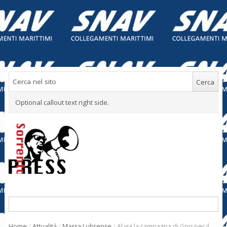
Optional callout text right side.
Home
/
Attualità
/
Massa Lubrense
/
Al via la campagna di Gori per il