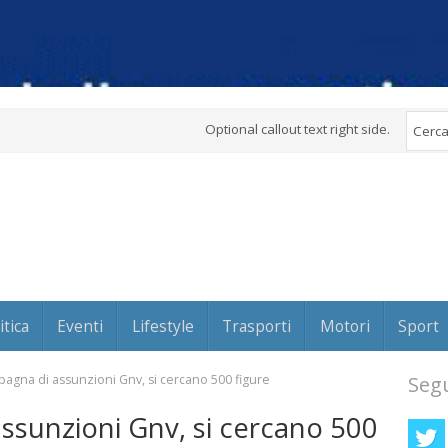
Optional callout text right side.
itica
Eventi
Lifestyle
Trasporti
Motori
Sport
mpagna di assunzioni Gnv, si cercano 500 figure
Segu
assunzioni Gnv, si cercano 500