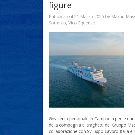
figure
21 Marzo 2025
Max
Pubblicato il
by
in
Mass
Sorrento
,
Vico Equense
Gnv cerca personale in Campania per le nuov
della compagnia di traghetti del Gruppo Msc 
collaborazione con Sviluppo Lavoro Italia e i