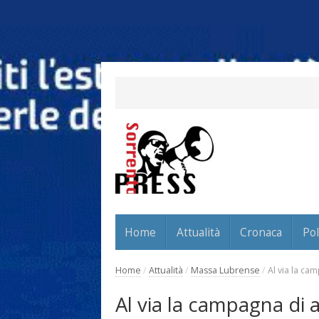
Home
Attualità
Cronaca
Pol
Home
/
Attualità
/
Massa Lubrense
/
Al via la ca
Al via la campagna di 