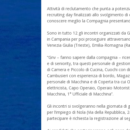
Attività di reclutamento che punta a potenzi
recruiting day finalizzati allo svolgimento d
conoscere meglio la Compagnia presentando i 
Sono in tutto 12 gli incontri organizzati da G
in Campania per poi proseguire attraversando 
Venezia Giulia (Trieste), Emilia-Romagna (R
“Gnv – fanno sapere dalla compagnia – ricer
e di seniority, tra questi personale di gestio
di Camera e Piccolo di Cucina, Cuochi con di
Cambusieri con esperienza di bordo, Magazzi
personale di Macchina e di Coperta tra cui Ot
elettricista, Capo Operaio, Operaio Motorist
Macchina, 1° Ufficiale di Macchina”.
Gli incontri si svolgeranno nella giornata di
per l’impiego di Nola (Via della Repubblica, 2
partecipare è richiesta la registrazione al se