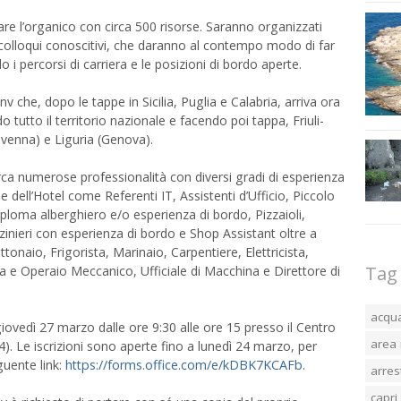
are l’organico con circa 500 risorse. Saranno organizzati
i colloqui conoscitivi, che daranno al contempo modo di far
percorsi di carriera e le posizioni di bordo aperte.
nv che, dopo le tappe in Sicilia, Puglia e Calabria, arriva ora
tutto il territorio nazionale e facendo poi tappa, Friuli-
avenna) e Liguria (Genova).
ca numerose professionalità con diversi gradi di esperienza
ne dell’Hotel come Referenti IT, Assistenti d’Ufficio, Piccolo
ploma alberghiero e/o esperienza di bordo, Pizzaioli,
nieri con esperienza di bordo e Shop Assistant oltre a
tonaio, Frigorista, Marinaio, Carpentiere, Elettricista,
Tag
a e Operaio Meccanico, Ufficiale di Macchina e Direttore di
acqu
 giovedì 27 marzo dalle ore 9:30 alle ore 15 presso il Centro
area 
4). Le iscrizioni sono aperte fino a lunedì 24 marzo, per
guente link:
https://forms.office.com/e/kDBK7KCAFb
.
arres
capri