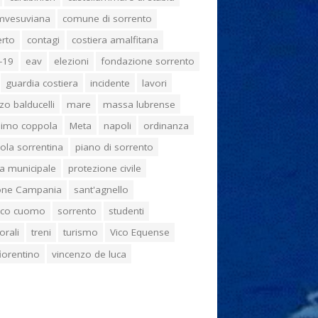
umvesuviana
comune di sorrento
erto
contagi
costiera amalfitana
-19
eav
elezioni
fondazione sorrento
guardia costiera
incidente
lavori
zo balducelli
mare
massa lubrense
imo coppola
Meta
napoli
ordinanza
ola sorrentina
piano di sorrento
ia municipale
protezione civile
one Campania
sant'agnello
aco cuomo
sorrento
studenti
orali
treni
turismo
Vico Equense
 fiorentino
vincenzo de luca