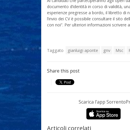
Ai candidati che parteciperanno agli open da
documento d’identità in corso di validità, u
esperienze pregresse a bordo, il libretto di
l’invio dei CV è possibile consultare il sito 
con noi”. Per ulteriori informazioni scrivere a
Taggato
gianluigi aponte
gnv
Msc
Share this post
Scarica l’app Sorrento
Articoli correlati