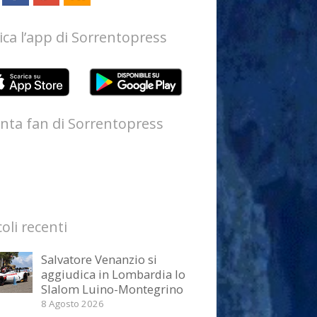
ica l’app di Sorrentopress
nta fan di Sorrentopress
coli recenti
Salvatore Venanzio si
aggiudica in Lombardia lo
Slalom Luino-Montegrino
8 Agosto 2026