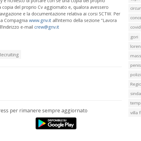
y è richiesto di portare con sé una copia del proprio
na copia del proprio Cv aggiornato e, qualora avessero
circ
 navigazione e la documentazione relativa ai corsi SCTW. Per
conc
della Compagnia
www.gnv.it
all’interno della sezione “Lavora
ll’indirizzo e-mail
crew@gnv.it
covid
gori
loren
Recruiting
mass
penis
poliz
Regi
sind
temp
Press per rimanere sempre aggiornato
villa