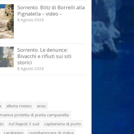
Sorrento. Blitz di Borrelli alla
Pignatella – video –
8 Agosto 2026
Sorrento. Le denunce:
Bivacchi e rifiuti sui siti
storici
8 Agosto 2026
a
allerta meteo
anas
marina protetta di punta campanella
to
Asl Napoli 3 sud
capitaneria di porto
carabinieri
castellammare di stabia