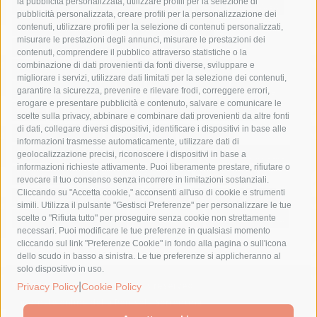
la pubblicità personalizzata, utilizzare profili per la selezione di
Asl Napoli 3 sud
capitaneria di porto
capri
carabinieri
pubblicità personalizzata, creare profili per la personalizzazione dei
castellammare di stabia
circumvesuviana
contenuti, utilizzare profili per la selezione di contenuti personalizzati,
misurare le prestazioni degli annunci, misurare le prestazioni dei
comune di sorrento
concerto
contagi
contenuti, comprendere il pubblico attraverso statistiche o la
combinazione di dati provenienti da fonti diverse, sviluppare e
costiera amalfitana
covid-19
eav
elezioni
migliorare i servizi, utilizzare dati limitati per la selezione dei contenuti,
fondazione sorrento
gori
guardia costiera
incidente
garantire la sicurezza, prevenire e rilevare frodi, correggere errori,
erogare e presentare pubblicità e contenuto, salvare e comunicare le
lavori
lorenzo balducelli
mare
massa lubrense
scelte sulla privacy, abbinare e combinare dati provenienti da altre fonti
di dati, collegare diversi dispositivi, identificare i dispositivi in base alle
massimo coppola
Meta
napoli
ordinanza
informazioni trasmesse automaticamente, utilizzare dati di
penisola sorrentina
piano di sorrento
polizia municipale
geolocalizzazione precisi, riconoscere i dispositivi in base a
informazioni richieste attivamente. Puoi liberamente prestare, rifiutare o
protezione civile
Regione Campania
sant'agnello
revocare il tuo consenso senza incorrere in limitazioni sostanziali.
Cliccando su "Accetta cookie," acconsenti all'uso di cookie e strumenti
sindaco cuomo
sorrento
studenti
temporali
treni
simili. Utilizza il pulsante "Gestisci Preferenze" per personalizzare le tue
turismo
Vico Equense
villa fiorentino
vincenzo de luca
scelte o "Rifiuta tutto" per proseguire senza cookie non strettamente
necessari. Puoi modificare le tue preferenze in qualsiasi momento
cliccando sul link "Preferenze Cookie" in fondo alla pagina o sull'icona
dello scudo in basso a sinistra. Le tue preferenze si applicheranno al
solo dispositivo in uso.
© 2015 SorrentoPress. All rights reserved.
|
Privacy Policy
Cookie Policy
Il giornale online della Penisola Sorrentina