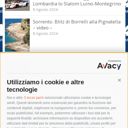
Lombardia lo Slalom Luino-Montegrino
8 Agosto 2026
Sorrento. Blitz di Borrelli alla Pignatella
– video –
8 Agosto 2026
Sorrento. Le denunce: Bivacchi e rifiuti
sui siti storici
8 Agosto 2026
Utilizziamo i cookie e altre
Cont
tecnologie
Tag
Noi e altre
3 terze parti
selezionate utilizziamo cookie e tecnologie
simili. Questi strumenti sono essenziali per garantire la fruizione dei
contenuti digitali, migliorare la navigazione e, previo tuo consenso, per
acqua
allerta meteo
anas
scopi pubblicitari. Ad esempio, potremmo utilizzare i tuoi dati per le
seguenti finalità: archiviare informazioni su dispositivo e/o accedervi,
area marina protetta di punta campanella
arresto
utilizzare dati limitati per la selezione della pubblicità, creare profili per