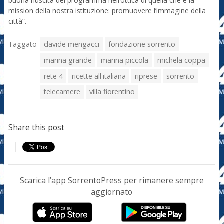
buona riuscita del programma nell’ottica di quella che è la
mission della nostra istituzione: promuovere l’immagine della
città”.
Taggato
davide mengacci
fondazione sorrento
marina grande
marina piccola
michela coppa
rete 4
ricette all'italiana
riprese
sorrento
telecamere
villa fiorentino
Share this post
Scarica l’app SorrentoPress per rimanere sempre
aggiornato