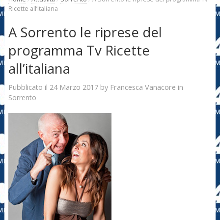
Ricette all’italiana
A Sorrento le riprese del
programma Tv Ricette
all’italiana
24 Marzo 2017
Francesca Vanacore
Pubblicato il
by
in
Sorrento