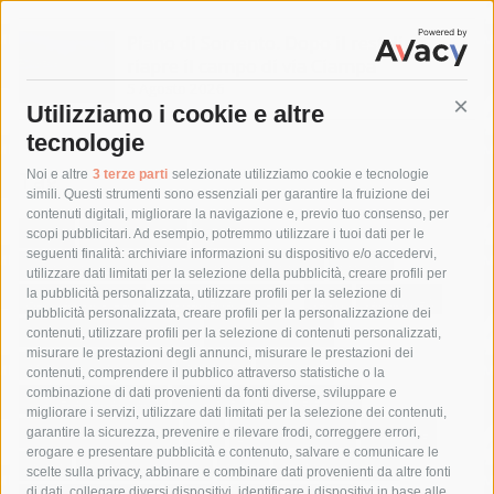
Piano di Sorrento. Dopo il restyling
riapre il campo di via Ciampa
5 Agosto 2026
Utilizziamo i cookie e altre
Cont
tecnologie
Tag
Noi e altre
3 terze parti
selezionate utilizziamo cookie e tecnologie
simili. Questi strumenti sono essenziali per garantire la fruizione dei
contenuti digitali, migliorare la navigazione e, previo tuo consenso, per
acqua
allerta meteo
anas
scopi pubblicitari. Ad esempio, potremmo utilizzare i tuoi dati per le
seguenti finalità: archiviare informazioni su dispositivo e/o accedervi,
area marina protetta di punta campanella
arresto
utilizzare dati limitati per la selezione della pubblicità, creare profili per
la pubblicità personalizzata, utilizzare profili per la selezione di
Asl Napoli 3 sud
capitaneria di porto
capri
carabinieri
pubblicità personalizzata, creare profili per la personalizzazione dei
castellammare di stabia
circumvesuviana
contenuti, utilizzare profili per la selezione di contenuti personalizzati,
misurare le prestazioni degli annunci, misurare le prestazioni dei
comune di sorrento
concerto
contagi
contenuti, comprendere il pubblico attraverso statistiche o la
combinazione di dati provenienti da fonti diverse, sviluppare e
costiera amalfitana
covid-19
eav
elezioni
migliorare i servizi, utilizzare dati limitati per la selezione dei contenuti,
fondazione sorrento
gori
guardia costiera
incidente
garantire la sicurezza, prevenire e rilevare frodi, correggere errori,
erogare e presentare pubblicità e contenuto, salvare e comunicare le
lavori
lorenzo balducelli
mare
massa lubrense
scelte sulla privacy, abbinare e combinare dati provenienti da altre fonti
di dati, collegare diversi dispositivi, identificare i dispositivi in base alle