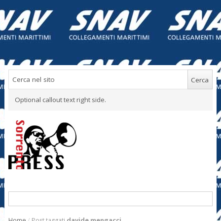
Optional callout text right side.
Home
/
Post taggati
davide mengacci