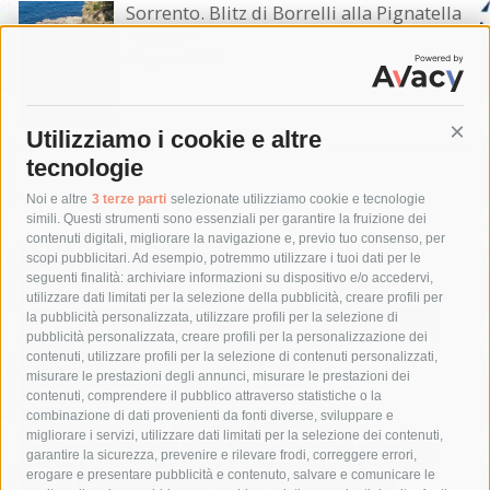
Sorrento. Blitz di Borrelli alla Pignatella
– video –
8 Agosto 2026
Utilizziamo i cookie e altre
Cont
tecnologie
Tag
Noi e altre
3 terze parti
selezionate utilizziamo cookie e tecnologie
simili. Questi strumenti sono essenziali per garantire la fruizione dei
contenuti digitali, migliorare la navigazione e, previo tuo consenso, per
acqua
allerta meteo
anas
scopi pubblicitari. Ad esempio, potremmo utilizzare i tuoi dati per le
seguenti finalità: archiviare informazioni su dispositivo e/o accedervi,
area marina protetta di punta campanella
arresto
utilizzare dati limitati per la selezione della pubblicità, creare profili per
la pubblicità personalizzata, utilizzare profili per la selezione di
Asl Napoli 3 sud
capitaneria di porto
capri
carabinieri
pubblicità personalizzata, creare profili per la personalizzazione dei
castellammare di stabia
circumvesuviana
contenuti, utilizzare profili per la selezione di contenuti personalizzati,
misurare le prestazioni degli annunci, misurare le prestazioni dei
comune di sorrento
concerto
contagi
contenuti, comprendere il pubblico attraverso statistiche o la
combinazione di dati provenienti da fonti diverse, sviluppare e
costiera amalfitana
covid-19
eav
elezioni
migliorare i servizi, utilizzare dati limitati per la selezione dei contenuti,
fondazione sorrento
gori
guardia costiera
incidente
garantire la sicurezza, prevenire e rilevare frodi, correggere errori,
erogare e presentare pubblicità e contenuto, salvare e comunicare le
lavori
lorenzo balducelli
mare
massa lubrense