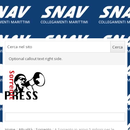
Optional callout text right side.
Home
/
Attualità
/
Sorrento
/
A Sorrento in arrivo 5 milioni per le