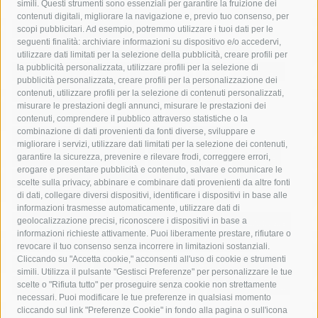
simili. Questi strumenti sono essenziali per garantire la fruizione dei
contenuti digitali, migliorare la navigazione e, previo tuo consenso, per
acqua
allerta meteo
anas
scopi pubblicitari. Ad esempio, potremmo utilizzare i tuoi dati per le
seguenti finalità: archiviare informazioni su dispositivo e/o accedervi,
area marina protetta di punta campanella
arresto
utilizzare dati limitati per la selezione della pubblicità, creare profili per
la pubblicità personalizzata, utilizzare profili per la selezione di
Asl Napoli 3 sud
capitaneria di porto
capri
carabinieri
pubblicità personalizzata, creare profili per la personalizzazione dei
castellammare di stabia
circumvesuviana
contenuti, utilizzare profili per la selezione di contenuti personalizzati,
misurare le prestazioni degli annunci, misurare le prestazioni dei
comune di sorrento
concerto
contagi
contenuti, comprendere il pubblico attraverso statistiche o la
combinazione di dati provenienti da fonti diverse, sviluppare e
costiera amalfitana
covid-19
eav
elezioni
migliorare i servizi, utilizzare dati limitati per la selezione dei contenuti,
fondazione sorrento
gori
guardia costiera
incidente
garantire la sicurezza, prevenire e rilevare frodi, correggere errori,
erogare e presentare pubblicità e contenuto, salvare e comunicare le
lavori
lorenzo balducelli
mare
massa lubrense
scelte sulla privacy, abbinare e combinare dati provenienti da altre fonti
di dati, collegare diversi dispositivi, identificare i dispositivi in base alle
massimo coppola
Meta
napoli
ordinanza
informazioni trasmesse automaticamente, utilizzare dati di
penisola sorrentina
piano di sorrento
polizia municipale
geolocalizzazione precisi, riconoscere i dispositivi in base a
informazioni richieste attivamente. Puoi liberamente prestare, rifiutare o
protezione civile
Regione Campania
sant'agnello
revocare il tuo consenso senza incorrere in limitazioni sostanziali.
Cliccando su "Accetta cookie," acconsenti all'uso di cookie e strumenti
sindaco cuomo
sorrento
studenti
temporali
treni
simili. Utilizza il pulsante "Gestisci Preferenze" per personalizzare le tue
turismo
Vico Equense
villa fiorentino
vincenzo de luca
scelte o "Rifiuta tutto" per proseguire senza cookie non strettamente
necessari. Puoi modificare le tue preferenze in qualsiasi momento
cliccando sul link "Preferenze Cookie" in fondo alla pagina o sull'icona