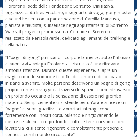
Fiorentino, sede della Fondazione Sorrento. L’iniziativa,
organizzata da Ines Ercolano, insegnante di yoga, gong master
e sound healer, con la partecipazione di Camilla Mancuso,
pianista e flautista, si inserisce negli appuntamenti di Sorrento
Walks, il progetto promosso dal Comune di Sorrento e
realizzato da Penisolaverde, dedicato agli amanti del trekking e
della natura.
“I “bagni di gong” purificano il corpo e la mente, sotto l’influsso
di suoni vivi – spiega Ercolano -. Il risultato è una ritrovata
armonia interiore. Durante queste esperienze, si apre un
magico mondo sonoro e i confini del tempo e dello spazio
iniziano a svanire. Molte persone descrivono un bagno di gong
proprio come un viaggio attraverso lo spazio, come ritrovarsi in
un profondo oceano o la sensazione di essere nel grembo
materno. Semplicemente ci si stende per un’ora e si riceve un
“bagno” di suoni guaritivi. Le vibrazioni interagiscono
fortemente con i nostri corpi, pulendo e ringiovanendo le
nostre cellule nel loro profondo. Tutte le tensioni sono come
lavate via: ci si sente rigenerati e completamente presenti e
connessi con il mondo circostante”.