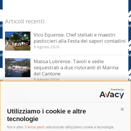
Articoli recenti
Vico Equense. Chef stellati e maestri
pasticcieri alla Festa dei sapori contadini
9 Agosto 2026
Massa Lubrense. Tavoli e sedie
sequestrati a due ristoranti di Marina
del Cantone
9 Agosto 2026
Vie del mare nel golfo di Napoli, la truffa
dei ticket residenti
9 Agosto 2026
Utilizziamo i cookie e altre
Cont
tecnologie
Tag
Noi e altre
3 terze parti
selezionate utilizziamo cookie e tecnologie