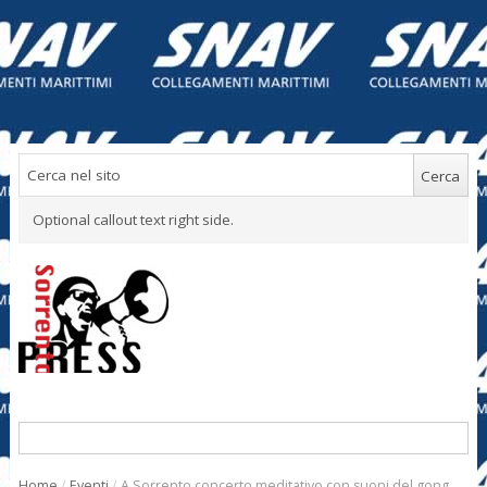
Optional callout text right side.
Home
/
Eventi
/
A Sorrento concerto meditativo con suoni del gong