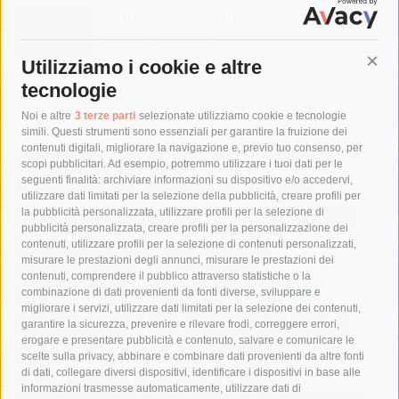
Domani e sabato interrotta la linea Eav
Napoli-Sorrento
6 Agosto 2026
Utilizziamo i cookie e altre
Cont
tecnologie
Tag
Noi e altre
3 terze parti
selezionate utilizziamo cookie e tecnologie
simili. Questi strumenti sono essenziali per garantire la fruizione dei
contenuti digitali, migliorare la navigazione e, previo tuo consenso, per
acqua
allerta meteo
anas
scopi pubblicitari. Ad esempio, potremmo utilizzare i tuoi dati per le
seguenti finalità: archiviare informazioni su dispositivo e/o accedervi,
area marina protetta di punta campanella
arresto
utilizzare dati limitati per la selezione della pubblicità, creare profili per
la pubblicità personalizzata, utilizzare profili per la selezione di
Asl Napoli 3 sud
capitaneria di porto
capri
carabinieri
pubblicità personalizzata, creare profili per la personalizzazione dei
castellammare di stabia
circumvesuviana
contenuti, utilizzare profili per la selezione di contenuti personalizzati,
misurare le prestazioni degli annunci, misurare le prestazioni dei
comune di sorrento
concerto
contagi
contenuti, comprendere il pubblico attraverso statistiche o la
combinazione di dati provenienti da fonti diverse, sviluppare e
costiera amalfitana
covid-19
eav
elezioni
migliorare i servizi, utilizzare dati limitati per la selezione dei contenuti,
fondazione sorrento
gori
guardia costiera
incidente
garantire la sicurezza, prevenire e rilevare frodi, correggere errori,
erogare e presentare pubblicità e contenuto, salvare e comunicare le
lavori
lorenzo balducelli
mare
massa lubrense
scelte sulla privacy, abbinare e combinare dati provenienti da altre fonti
di dati, collegare diversi dispositivi, identificare i dispositivi in base alle
massimo coppola
Meta
napoli
ordinanza
informazioni trasmesse automaticamente, utilizzare dati di