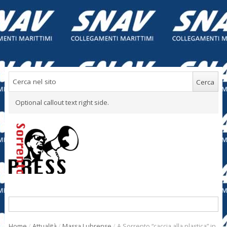
Optional callout text right side.
Home
/
Attualità
/
Massa Lubrense
/
A Sorrento “caccia alla plastica” in