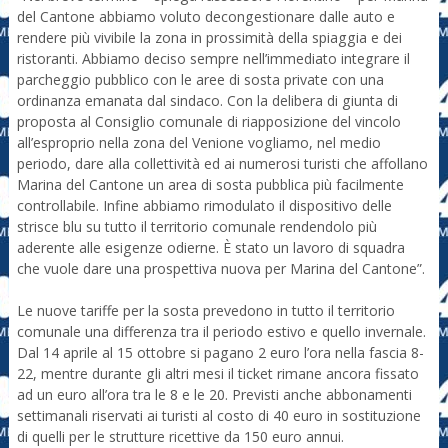
del Cantone abbiamo voluto decongestionare dalle auto e
rendere più vivibile la zona in prossimità della spiaggia e dei
ristoranti. Abbiamo deciso sempre nell’immediato integrare il
parcheggio pubblico con le aree di sosta private con una
ordinanza emanata dal sindaco. Con la delibera di giunta di
proposta al Consiglio comunale di riapposizione del vincolo
all’esproprio nella zona del Venione vogliamo, nel medio
periodo, dare alla collettività ed ai numerosi turisti che affollano
Marina del Cantone un area di sosta pubblica più facilmente
controllabile. Infine abbiamo rimodulato il dispositivo delle
strisce blu su tutto il territorio comunale rendendolo più
aderente alle esigenze odierne. È stato un lavoro di squadra
che vuole dare una prospettiva nuova per Marina del Cantone”.
Le nuove tariffe per la sosta prevedono in tutto il territorio
comunale una differenza tra il periodo estivo e quello invernale.
Dal 14 aprile al 15 ottobre si pagano 2 euro l’ora nella fascia 8-
22, mentre durante gli altri mesi il ticket rimane ancora fissato
ad un euro all’ora tra le 8 e le 20. Previsti anche abbonamenti
settimanali riservati ai turisti al costo di 40 euro in sostituzione
di quelli per le strutture ricettive da 150 euro annui.