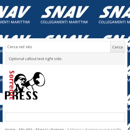
Optional callout text right side.
Home
/
Attualità
/
Massa Lubrense
/
A Massa Lubrense nuove tariffe