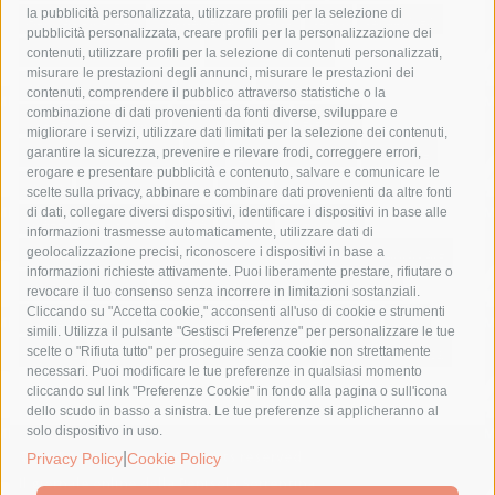
la pubblicità personalizzata, utilizzare profili per la selezione di
Asl Napoli 3 sud
capitaneria di porto
capri
carabinieri
pubblicità personalizzata, creare profili per la personalizzazione dei
castellammare di stabia
circumvesuviana
contenuti, utilizzare profili per la selezione di contenuti personalizzati,
misurare le prestazioni degli annunci, misurare le prestazioni dei
comune di sorrento
concerto
contagi
contenuti, comprendere il pubblico attraverso statistiche o la
combinazione di dati provenienti da fonti diverse, sviluppare e
costiera amalfitana
covid-19
eav
elezioni
migliorare i servizi, utilizzare dati limitati per la selezione dei contenuti,
fondazione sorrento
gori
guardia costiera
incidente
garantire la sicurezza, prevenire e rilevare frodi, correggere errori,
erogare e presentare pubblicità e contenuto, salvare e comunicare le
lavori
lorenzo balducelli
mare
massa lubrense
scelte sulla privacy, abbinare e combinare dati provenienti da altre fonti
di dati, collegare diversi dispositivi, identificare i dispositivi in base alle
massimo coppola
Meta
napoli
ordinanza
informazioni trasmesse automaticamente, utilizzare dati di
penisola sorrentina
piano di sorrento
polizia municipale
geolocalizzazione precisi, riconoscere i dispositivi in base a
informazioni richieste attivamente. Puoi liberamente prestare, rifiutare o
protezione civile
Regione Campania
sant'agnello
revocare il tuo consenso senza incorrere in limitazioni sostanziali.
Cliccando su "Accetta cookie," acconsenti all'uso di cookie e strumenti
sindaco cuomo
sorrento
studenti
temporali
treni
simili. Utilizza il pulsante "Gestisci Preferenze" per personalizzare le tue
turismo
Vico Equense
villa fiorentino
vincenzo de luca
scelte o "Rifiuta tutto" per proseguire senza cookie non strettamente
necessari. Puoi modificare le tue preferenze in qualsiasi momento
cliccando sul link "Preferenze Cookie" in fondo alla pagina o sull'icona
dello scudo in basso a sinistra. Le tue preferenze si applicheranno al
solo dispositivo in uso.
© 2015 SorrentoPress. All rights reserved.
|
Privacy Policy
Cookie Policy
Il giornale online della Penisola Sorrentina