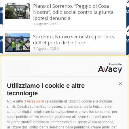
Piano di Sorrento. “Peggio di Cosa
Nostra”, odio social contro la giunta.
Ipotesi denuncia
7 Agosto 2026
Sorrento. Nuovo sequestro per l’area
dell’eliporto de Le Tore
7 Agosto 2026
Sorrento. Aggredisce sessualmente una
turista e le strappa il portafogli, fermato
dai carabinieri
7 Agosto 2026
Utilizziamo i cookie e altre
Cont
tecnologie
Tag
Noi e altre
3 terze parti
selezionate utilizziamo cookie e tecnologie
simili. Questi strumenti sono essenziali per garantire la fruizione dei
contenuti digitali, migliorare la navigazione e, previo tuo consenso, per
acqua
allerta meteo
anas
scopi pubblicitari. Ad esempio, potremmo utilizzare i tuoi dati per le
seguenti finalità: archiviare informazioni su dispositivo e/o accedervi,
area marina protetta di punta campanella
arresto
utilizzare dati limitati per la selezione della pubblicità, creare profili per