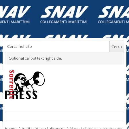
Optional callout text right side.
Home
/
Attualità
/
Massa Lubrense
/
A Massa Lubrense centraline per