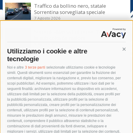
Traffico da bollino nero, statale
Sorrentina sorvegliata speciale
7 Agosto 2026
Sorrento-Massa Lubrense. Torna a casa
la sub colta da malore
7 Agosto 2026
Utilizziamo i cookie e altre
Cont
tecnologie
Tag
Noi e altre
3 terze parti
selezionate utilizziamo cookie e tecnologie
simili. Questi strumenti sono essenziali per garantire la fruizione dei
contenuti digitali, migliorare la navigazione e, previo tuo consenso, per
acqua
allerta meteo
anas
scopi pubblicitari. Ad esempio, potremmo utilizzare i tuoi dati per le
seguenti finalità: archiviare informazioni su dispositivo e/o accedervi,
area marina protetta di punta campanella
arresto
utilizzare dati limitati per la selezione della pubblicità, creare profili per
la pubblicità personalizzata, utilizzare profili per la selezione di
Asl Napoli 3 sud
capitaneria di porto
capri
carabinieri
pubblicità personalizzata, creare profili per la personalizzazione dei
castellammare di stabia
circumvesuviana
contenuti, utilizzare profili per la selezione di contenuti personalizzati,
misurare le prestazioni degli annunci, misurare le prestazioni dei
comune di sorrento
concerto
contagi
contenuti, comprendere il pubblico attraverso statistiche o la
combinazione di dati provenienti da fonti diverse, sviluppare e
costiera amalfitana
covid-19
eav
elezioni
migliorare i servizi, utilizzare dati limitati per la selezione dei contenuti,