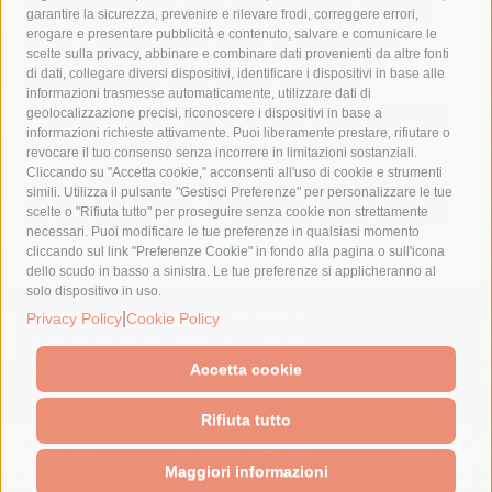
fondazione sorrento
gori
guardia costiera
incidente
garantire la sicurezza, prevenire e rilevare frodi, correggere errori,
erogare e presentare pubblicità e contenuto, salvare e comunicare le
lavori
lorenzo balducelli
mare
massa lubrense
scelte sulla privacy, abbinare e combinare dati provenienti da altre fonti
di dati, collegare diversi dispositivi, identificare i dispositivi in base alle
massimo coppola
Meta
napoli
ordinanza
informazioni trasmesse automaticamente, utilizzare dati di
penisola sorrentina
piano di sorrento
polizia municipale
geolocalizzazione precisi, riconoscere i dispositivi in base a
informazioni richieste attivamente. Puoi liberamente prestare, rifiutare o
protezione civile
Regione Campania
sant'agnello
revocare il tuo consenso senza incorrere in limitazioni sostanziali.
Cliccando su "Accetta cookie," acconsenti all'uso di cookie e strumenti
sindaco cuomo
sorrento
studenti
temporali
treni
simili. Utilizza il pulsante "Gestisci Preferenze" per personalizzare le tue
turismo
Vico Equense
villa fiorentino
vincenzo de luca
scelte o "Rifiuta tutto" per proseguire senza cookie non strettamente
necessari. Puoi modificare le tue preferenze in qualsiasi momento
cliccando sul link "Preferenze Cookie" in fondo alla pagina o sull'icona
dello scudo in basso a sinistra. Le tue preferenze si applicheranno al
solo dispositivo in uso.
© 2015 SorrentoPress. All rights reserved.
|
Privacy Policy
Cookie Policy
Il giornale online della Penisola Sorrentina
Privacy policy
-
Cookie Policy
Accetta cookie
Rifiuta tutto
Maggiori informazioni