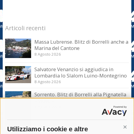
Articoli recenti
Massa Lubrense. Blitz di Borrelli anche a
Marina del Cantone
8 Agosto 2026
Salvatore Venanzio si aggiudica in
Lombardia lo Slalom Luino-Montegrino
8 Agosto 2026
Sorrento. Blitz di Borrelli alla Pignatella
– video –
8 Agosto 2026
Utilizziamo i cookie e altre
Cont