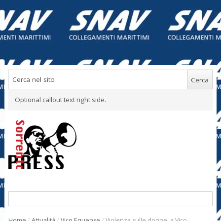
Optional callout text right side.
Home
/
Attualità
/
Vico Equense
/
Violenza sulle donne, a Vico