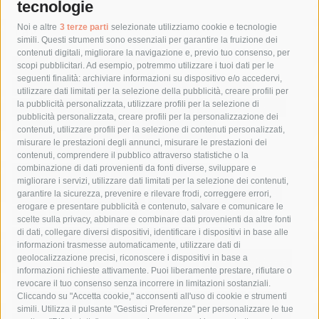
tecnologie
Tag
Noi e altre
3 terze parti
selezionate utilizziamo cookie e tecnologie
simili. Questi strumenti sono essenziali per garantire la fruizione dei
contenuti digitali, migliorare la navigazione e, previo tuo consenso, per
acqua
allerta meteo
anas
scopi pubblicitari. Ad esempio, potremmo utilizzare i tuoi dati per le
seguenti finalità: archiviare informazioni su dispositivo e/o accedervi,
area marina protetta di punta campanella
arresto
utilizzare dati limitati per la selezione della pubblicità, creare profili per
la pubblicità personalizzata, utilizzare profili per la selezione di
Asl Napoli 3 sud
capitaneria di porto
capri
carabinieri
pubblicità personalizzata, creare profili per la personalizzazione dei
castellammare di stabia
circumvesuviana
contenuti, utilizzare profili per la selezione di contenuti personalizzati,
misurare le prestazioni degli annunci, misurare le prestazioni dei
comune di sorrento
concerto
contagi
contenuti, comprendere il pubblico attraverso statistiche o la
combinazione di dati provenienti da fonti diverse, sviluppare e
costiera amalfitana
covid-19
eav
elezioni
migliorare i servizi, utilizzare dati limitati per la selezione dei contenuti,
fondazione sorrento
gori
guardia costiera
incidente
garantire la sicurezza, prevenire e rilevare frodi, correggere errori,
erogare e presentare pubblicità e contenuto, salvare e comunicare le
lavori
lorenzo balducelli
mare
massa lubrense
scelte sulla privacy, abbinare e combinare dati provenienti da altre fonti
di dati, collegare diversi dispositivi, identificare i dispositivi in base alle
massimo coppola
Meta
napoli
ordinanza
informazioni trasmesse automaticamente, utilizzare dati di
penisola sorrentina
piano di sorrento
polizia municipale
geolocalizzazione precisi, riconoscere i dispositivi in base a
informazioni richieste attivamente. Puoi liberamente prestare, rifiutare o
protezione civile
Regione Campania
sant'agnello
revocare il tuo consenso senza incorrere in limitazioni sostanziali.
Cliccando su "Accetta cookie," acconsenti all'uso di cookie e strumenti
sindaco cuomo
sorrento
studenti
temporali
treni
simili. Utilizza il pulsante "Gestisci Preferenze" per personalizzare le tue