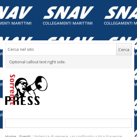
Optional callout text right side.
Home
/
Eventi
/
Violenza di genere, un confronto a Vico Equense