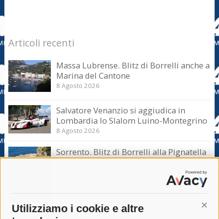
Articoli recenti
Massa Lubrense. Blitz di Borrelli anche a
Marina del Cantone
8 Agosto 2026
Salvatore Venanzio si aggiudica in
Lombardia lo Slalom Luino-Montegrino
8 Agosto 2026
Sorrento. Blitz di Borrelli alla Pignatella
– video –
8 Agosto 2026
Utilizziamo i cookie e altre
Cont