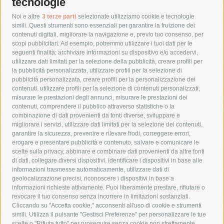
tecnologie
Tag
Noi e altre
3 terze parti
selezionate utilizziamo cookie e tecnologie
simili. Questi strumenti sono essenziali per garantire la fruizione dei
contenuti digitali, migliorare la navigazione e, previo tuo consenso, per
acqua
allerta meteo
anas
scopi pubblicitari. Ad esempio, potremmo utilizzare i tuoi dati per le
seguenti finalità: archiviare informazioni su dispositivo e/o accedervi,
area marina protetta di punta campanella
arresto
utilizzare dati limitati per la selezione della pubblicità, creare profili per
la pubblicità personalizzata, utilizzare profili per la selezione di
Asl Napoli 3 sud
capitaneria di porto
capri
carabinieri
pubblicità personalizzata, creare profili per la personalizzazione dei
castellammare di stabia
circumvesuviana
contenuti, utilizzare profili per la selezione di contenuti personalizzati,
misurare le prestazioni degli annunci, misurare le prestazioni dei
comune di sorrento
concerto
contagi
contenuti, comprendere il pubblico attraverso statistiche o la
combinazione di dati provenienti da fonti diverse, sviluppare e
costiera amalfitana
covid-19
eav
elezioni
migliorare i servizi, utilizzare dati limitati per la selezione dei contenuti,
fondazione sorrento
gori
guardia costiera
incidente
garantire la sicurezza, prevenire e rilevare frodi, correggere errori,
erogare e presentare pubblicità e contenuto, salvare e comunicare le
lavori
lorenzo balducelli
mare
massa lubrense
scelte sulla privacy, abbinare e combinare dati provenienti da altre fonti
di dati, collegare diversi dispositivi, identificare i dispositivi in base alle
massimo coppola
Meta
napoli
ordinanza
informazioni trasmesse automaticamente, utilizzare dati di
penisola sorrentina
piano di sorrento
polizia municipale
geolocalizzazione precisi, riconoscere i dispositivi in base a
informazioni richieste attivamente. Puoi liberamente prestare, rifiutare o
protezione civile
Regione Campania
sant'agnello
revocare il tuo consenso senza incorrere in limitazioni sostanziali.
Cliccando su "Accetta cookie," acconsenti all'uso di cookie e strumenti
sindaco cuomo
sorrento
studenti
temporali
treni
simili. Utilizza il pulsante "Gestisci Preferenze" per personalizzare le tue
turismo
Vico Equense
villa fiorentino
vincenzo de luca
scelte o "Rifiuta tutto" per proseguire senza cookie non strettamente