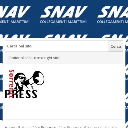
Optional callout text right side.
Home
/
Politica
/
Vico Equense
/
Vico Equense. Gruppo unico delle