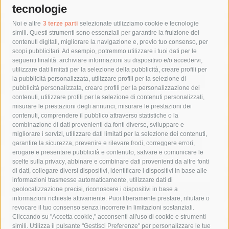
tecnologie
Tag
Noi e altre
3 terze parti
selezionate utilizziamo cookie e tecnologie
simili. Questi strumenti sono essenziali per garantire la fruizione dei
contenuti digitali, migliorare la navigazione e, previo tuo consenso, per
acqua
allerta meteo
anas
scopi pubblicitari. Ad esempio, potremmo utilizzare i tuoi dati per le
seguenti finalità: archiviare informazioni su dispositivo e/o accedervi,
area marina protetta di punta campanella
arresto
utilizzare dati limitati per la selezione della pubblicità, creare profili per
la pubblicità personalizzata, utilizzare profili per la selezione di
Asl Napoli 3 sud
capitaneria di porto
capri
carabinieri
pubblicità personalizzata, creare profili per la personalizzazione dei
castellammare di stabia
circumvesuviana
contenuti, utilizzare profili per la selezione di contenuti personalizzati,
misurare le prestazioni degli annunci, misurare le prestazioni dei
comune di sorrento
concerto
contagi
contenuti, comprendere il pubblico attraverso statistiche o la
combinazione di dati provenienti da fonti diverse, sviluppare e
costiera amalfitana
covid-19
eav
elezioni
migliorare i servizi, utilizzare dati limitati per la selezione dei contenuti,
fondazione sorrento
gori
guardia costiera
incidente
garantire la sicurezza, prevenire e rilevare frodi, correggere errori,
erogare e presentare pubblicità e contenuto, salvare e comunicare le
lavori
lorenzo balducelli
mare
massa lubrense
scelte sulla privacy, abbinare e combinare dati provenienti da altre fonti
di dati, collegare diversi dispositivi, identificare i dispositivi in base alle
massimo coppola
Meta
napoli
ordinanza
informazioni trasmesse automaticamente, utilizzare dati di
penisola sorrentina
piano di sorrento
polizia municipale
geolocalizzazione precisi, riconoscere i dispositivi in base a
informazioni richieste attivamente. Puoi liberamente prestare, rifiutare o
protezione civile
Regione Campania
sant'agnello
revocare il tuo consenso senza incorrere in limitazioni sostanziali.
Cliccando su "Accetta cookie," acconsenti all'uso di cookie e strumenti
sindaco cuomo
sorrento
studenti
temporali
treni
simili. Utilizza il pulsante "Gestisci Preferenze" per personalizzare le tue