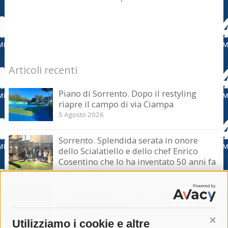
Articoli recenti
Piano di Sorrento. Dopo il restyling
riapre il campo di via Ciampa
5 Agosto 2026
Sorrento. Splendida serata in onore
dello Scialatiello e dello chef Enrico
Cosentino che lo ha inventato 50 anni fa
5 Agosto 2026
Sorrento. Maurizio de Giovanni presenta
il suo ultimo libro
5 Agosto 2026
Utilizziamo i cookie e altre
Cont