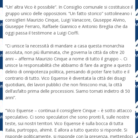
“Un’ altra Vico è possibile”. In Consiglio comunale si costituisce il
gruppo unico delle opposizioni. “Un fatto storico” sottolineano i
consiglieri Maurizio Cinque, Luigi Vanacore, Giuseppe Alvino,
Giuseppe Ferraro, Raffaele Giannico e Antonio Breglia che da
oggi passa il testimone a Luigi Cioffi.
“Ci unisce la necessità di mandare a casa questa monarchia
assoluta, non più illuminata, che governa la città da oltre 20
anni – afferma Maurizio Cinque a nome di tutto il gruppo -. Ci
unisce la responsabilità che abbiamo di fare da argine a questo
delirio di onnipotenza politica, pensando di poter fare tutto e il
contrario di tutto. Vico Equense è diventata la città dei disagi
quotidiani, dei lavori pubblici che non finiscono mai, la città
dell’asfalto prima delle processioni. Siamo tornati indietro di 50
anni”.
“Vico Equense – continua il consigliere Cinque – è sotto attacco
speculativo. Ci sono speculatori che sono pronti lì, sulle nostre
teste, sui nostri territori. Vico Equense è sulla bocca di tutta
Italia, purtroppo, ahimè. E allora a tutto questo si risponde. Si
risponde politicamente, si risponde con la presenza, mettendoci