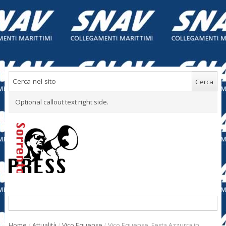
Optional callout text right side.
Home
/
Attualità
/
Vico Equense
/
Vico Equense. Festa Azzurra in