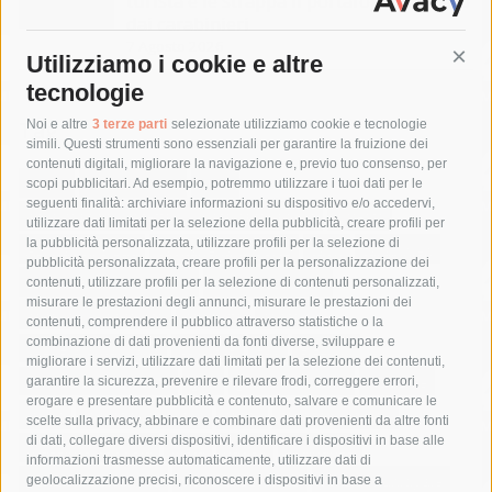
turista e le strappa il portafogli, fermato
dai carabinieri
7 Agosto 2026
Utilizziamo i cookie e altre
Cont
tecnologie
Tag
Noi e altre
3 terze parti
selezionate utilizziamo cookie e tecnologie
simili. Questi strumenti sono essenziali per garantire la fruizione dei
contenuti digitali, migliorare la navigazione e, previo tuo consenso, per
acqua
allerta meteo
anas
scopi pubblicitari. Ad esempio, potremmo utilizzare i tuoi dati per le
seguenti finalità: archiviare informazioni su dispositivo e/o accedervi,
area marina protetta di punta campanella
arresto
utilizzare dati limitati per la selezione della pubblicità, creare profili per
la pubblicità personalizzata, utilizzare profili per la selezione di
Asl Napoli 3 sud
capitaneria di porto
capri
carabinieri
pubblicità personalizzata, creare profili per la personalizzazione dei
castellammare di stabia
circumvesuviana
contenuti, utilizzare profili per la selezione di contenuti personalizzati,
misurare le prestazioni degli annunci, misurare le prestazioni dei
comune di sorrento
concerto
contagi
contenuti, comprendere il pubblico attraverso statistiche o la
combinazione di dati provenienti da fonti diverse, sviluppare e
costiera amalfitana
covid-19
eav
elezioni
migliorare i servizi, utilizzare dati limitati per la selezione dei contenuti,
fondazione sorrento
gori
guardia costiera
incidente
garantire la sicurezza, prevenire e rilevare frodi, correggere errori,
erogare e presentare pubblicità e contenuto, salvare e comunicare le
lavori
lorenzo balducelli
mare
massa lubrense
scelte sulla privacy, abbinare e combinare dati provenienti da altre fonti
di dati, collegare diversi dispositivi, identificare i dispositivi in base alle
massimo coppola
Meta
napoli
ordinanza
informazioni trasmesse automaticamente, utilizzare dati di
penisola sorrentina
piano di sorrento
polizia municipale
geolocalizzazione precisi, riconoscere i dispositivi in base a