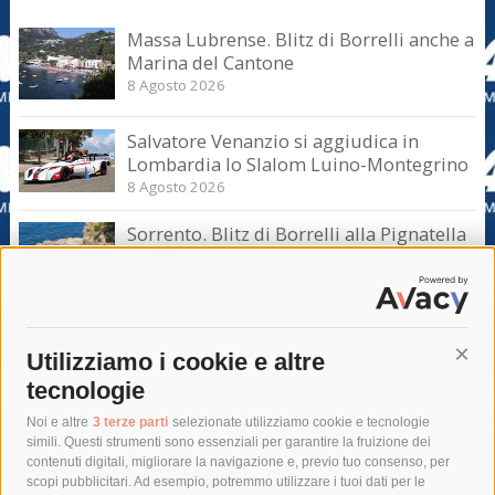
Massa Lubrense. Blitz di Borrelli anche a
Marina del Cantone
8 Agosto 2026
Salvatore Venanzio si aggiudica in
Lombardia lo Slalom Luino-Montegrino
8 Agosto 2026
Sorrento. Blitz di Borrelli alla Pignatella
– video –
8 Agosto 2026
Utilizziamo i cookie e altre
Cont
tecnologie
Tag
Noi e altre
3 terze parti
selezionate utilizziamo cookie e tecnologie
simili. Questi strumenti sono essenziali per garantire la fruizione dei
contenuti digitali, migliorare la navigazione e, previo tuo consenso, per
acqua
allerta meteo
anas
scopi pubblicitari. Ad esempio, potremmo utilizzare i tuoi dati per le