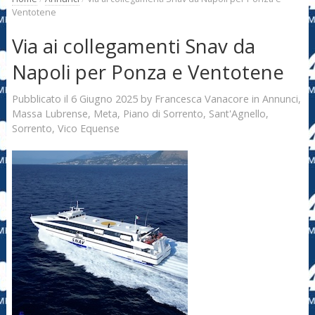
Ventotene
Via ai collegamenti Snav da
Napoli per Ponza e Ventotene
6 Giugno 2025
Francesca Vanacore
Pubblicato il
by
in
Annunci
,
Massa Lubrense
,
Meta
,
Piano di Sorrento
,
Sant'Agnello
,
Sorrento
,
Vico Equense