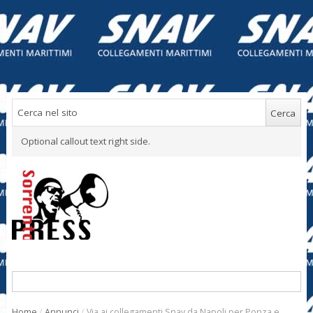
Optional callout text right side.
Home
/
Annunci
/
Via ai collegamenti Snav da Napoli per Ponza e