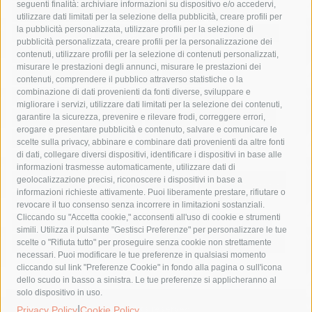
seguenti finalità: archiviare informazioni su dispositivo e/o accedervi,
area marina protetta di punta campanella
arresto
utilizzare dati limitati per la selezione della pubblicità, creare profili per
la pubblicità personalizzata, utilizzare profili per la selezione di
Asl Napoli 3 sud
capitaneria di porto
capri
carabinieri
pubblicità personalizzata, creare profili per la personalizzazione dei
castellammare di stabia
circumvesuviana
contenuti, utilizzare profili per la selezione di contenuti personalizzati,
misurare le prestazioni degli annunci, misurare le prestazioni dei
comune di sorrento
concerto
contagi
contenuti, comprendere il pubblico attraverso statistiche o la
combinazione di dati provenienti da fonti diverse, sviluppare e
costiera amalfitana
covid-19
eav
elezioni
migliorare i servizi, utilizzare dati limitati per la selezione dei contenuti,
fondazione sorrento
gori
guardia costiera
incidente
garantire la sicurezza, prevenire e rilevare frodi, correggere errori,
erogare e presentare pubblicità e contenuto, salvare e comunicare le
lavori
lorenzo balducelli
mare
massa lubrense
scelte sulla privacy, abbinare e combinare dati provenienti da altre fonti
di dati, collegare diversi dispositivi, identificare i dispositivi in base alle
massimo coppola
Meta
napoli
ordinanza
informazioni trasmesse automaticamente, utilizzare dati di
penisola sorrentina
piano di sorrento
polizia municipale
geolocalizzazione precisi, riconoscere i dispositivi in base a
informazioni richieste attivamente. Puoi liberamente prestare, rifiutare o
protezione civile
Regione Campania
sant'agnello
revocare il tuo consenso senza incorrere in limitazioni sostanziali.
Cliccando su "Accetta cookie," acconsenti all'uso di cookie e strumenti
sindaco cuomo
sorrento
studenti
temporali
treni
simili. Utilizza il pulsante "Gestisci Preferenze" per personalizzare le tue
turismo
Vico Equense
villa fiorentino
vincenzo de luca
scelte o "Rifiuta tutto" per proseguire senza cookie non strettamente
necessari. Puoi modificare le tue preferenze in qualsiasi momento
cliccando sul link "Preferenze Cookie" in fondo alla pagina o sull'icona
dello scudo in basso a sinistra. Le tue preferenze si applicheranno al
solo dispositivo in uso.
|
© 2015 SorrentoPress. All rights reserved.
Privacy Policy
Cookie Policy