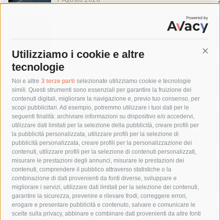
Sorrento-Massa Lubrense. Torna a casa
la sub colta da malore
7 Agosto 2026
Utilizziamo i cookie e altre
Cont
tecnologie
Tag
Noi e altre
3 terze parti
selezionate utilizziamo cookie e tecnologie
simili. Questi strumenti sono essenziali per garantire la fruizione dei
contenuti digitali, migliorare la navigazione e, previo tuo consenso, per
acqua
allerta meteo
anas
scopi pubblicitari. Ad esempio, potremmo utilizzare i tuoi dati per le
seguenti finalità: archiviare informazioni su dispositivo e/o accedervi,
area marina protetta di punta campanella
arresto
utilizzare dati limitati per la selezione della pubblicità, creare profili per
la pubblicità personalizzata, utilizzare profili per la selezione di
Asl Napoli 3 sud
capitaneria di porto
capri
carabinieri
pubblicità personalizzata, creare profili per la personalizzazione dei
castellammare di stabia
circumvesuviana
contenuti, utilizzare profili per la selezione di contenuti personalizzati,
misurare le prestazioni degli annunci, misurare le prestazioni dei
comune di sorrento
concerto
contagi
contenuti, comprendere il pubblico attraverso statistiche o la
combinazione di dati provenienti da fonti diverse, sviluppare e
costiera amalfitana
covid-19
eav
elezioni
migliorare i servizi, utilizzare dati limitati per la selezione dei contenuti,
fondazione sorrento
gori
guardia costiera
incidente
garantire la sicurezza, prevenire e rilevare frodi, correggere errori,
erogare e presentare pubblicità e contenuto, salvare e comunicare le
lavori
lorenzo balducelli
mare
massa lubrense
scelte sulla privacy, abbinare e combinare dati provenienti da altre fonti