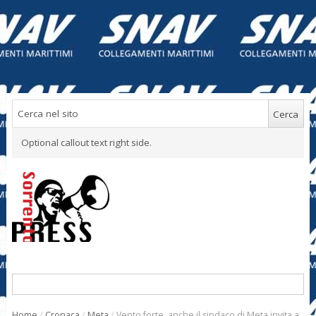
Optional callout text right side.
Home
/
Cronaca
/
Meta
/
Vento forte, anche il sindaco di Meta invita a