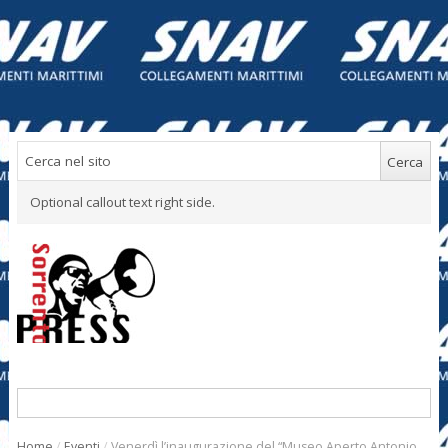
Optional callout text right side.
Home
/
Eventi
/
Venerdì l’inaugurazione del “Museo Aperto Antonio