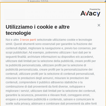
7 Agosto 2026
Sorrento. Nuovo sequestro per l’area
dell’eliporto de Le Tore
7 Agosto 2026
Utilizziamo i cookie e altre
Cont
tecnologie
Tag
Noi e altre
3 terze parti
selezionate utilizziamo cookie e tecnologie
simili. Questi strumenti sono essenziali per garantire la fruizione dei
contenuti digitali, migliorare la navigazione e, previo tuo consenso, per
acqua
allerta meteo
anas
scopi pubblicitari. Ad esempio, potremmo utilizzare i tuoi dati per le
seguenti finalità: archiviare informazioni su dispositivo e/o accedervi,
area marina protetta di punta campanella
arresto
utilizzare dati limitati per la selezione della pubblicità, creare profili per
la pubblicità personalizzata, utilizzare profili per la selezione di
Asl Napoli 3 sud
capitaneria di porto
capri
carabinieri
pubblicità personalizzata, creare profili per la personalizzazione dei
castellammare di stabia
circumvesuviana
contenuti, utilizzare profili per la selezione di contenuti personalizzati,
misurare le prestazioni degli annunci, misurare le prestazioni dei
comune di sorrento
concerto
contagi
contenuti, comprendere il pubblico attraverso statistiche o la
combinazione di dati provenienti da fonti diverse, sviluppare e
costiera amalfitana
covid-19
eav
elezioni
migliorare i servizi, utilizzare dati limitati per la selezione dei contenuti,
fondazione sorrento
gori
guardia costiera
incidente
garantire la sicurezza, prevenire e rilevare frodi, correggere errori,
erogare e presentare pubblicità e contenuto, salvare e comunicare le
lavori
lorenzo balducelli
mare
massa lubrense
scelte sulla privacy, abbinare e combinare dati provenienti da altre fonti