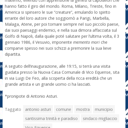
materno, vivendo con apprensione la genesi di capolavori che
hanno fatto il giro del mondo. Roma, Milano, Trieste, fino in
America si spinsero le sue “creature”, emulando lo spirito
errante del loro autore che soggiornò a Parigi, Marbella,
Malaga, Atene, per poi tornare sempre nel suo piccolo paese,
dai suoi paesaggi endemici, e nella sua dimora affacciata sul
Golfo di Napoli, dalla quale poté salutare per l’ultima volta, il 3
gennaio 1986, il Vesuvio, imponente
memento mori
che
comparve spesso nei suoi schizzi a premonire la sua lieve
dipartita.
A seguito dell’inaugurazione, alle 19:15, si terrà una visita
guidata presso la Nuova Casa Comunale di Vico Equense, sita
in via Luigi De Feo, alla scoperta della ricca eredità che un
grande artista e un grande uomo ci ha lasciati.
*pronipote di Antonio Asturi.
Taggato
antonio asturi
comune
mostra
municipio
santissima trinità e paradiso
sindaco migliaccio
Vico Equense