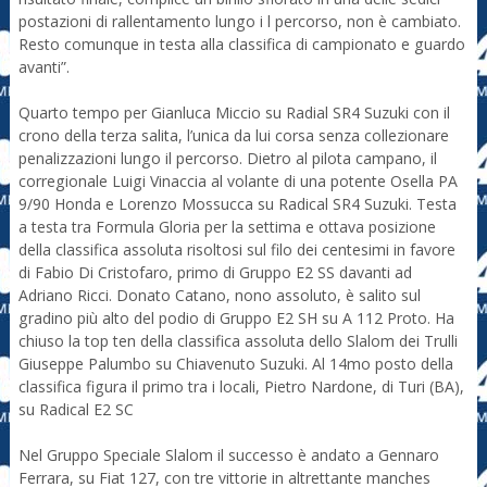
postazioni di rallentamento lungo i l percorso, non è cambiato.
Resto comunque in testa alla classifica di campionato e guardo
avanti”.
Quarto tempo per Gianluca Miccio su Radial SR4 Suzuki con il
crono della terza salita, l’unica da lui corsa senza collezionare
penalizzazioni lungo il percorso. Dietro al pilota campano, il
corregionale Luigi Vinaccia al volante di una potente Osella PA
9/90 Honda e Lorenzo Mossucca su Radical SR4 Suzuki. Testa
a testa tra Formula Gloria per la settima e ottava posizione
della classifica assoluta risoltosi sul filo dei centesimi in favore
di Fabio Di Cristofaro, primo di Gruppo E2 SS davanti ad
Adriano Ricci. Donato Catano, nono assoluto, è salito sul
gradino più alto del podio di Gruppo E2 SH su A 112 Proto. Ha
chiuso la top ten della classifica assoluta dello Slalom dei Trulli
Giuseppe Palumbo su Chiavenuto Suzuki. Al 14mo posto della
classifica figura il primo tra i locali, Pietro Nardone, di Turi (BA),
su Radical E2 SC
Nel Gruppo Speciale Slalom il successo è andato a Gennaro
Ferrara, su Fiat 127, con tre vittorie in altrettante manches