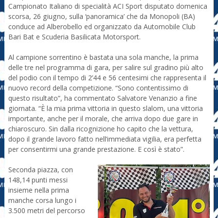
Campionato Italiano di specialità ACI Sport disputato domenica
scorsa, 26 giugno, sulla ‘panoramica’ che da Monopoli (BA)
conduce ad Alberobello ed organizzato da Automobile Club
Bari Bat e Scuderia Basilicata Motorsport.
Al campione sorrentino è bastata una sola manche, la prima
delle tre nel programma di gara, per salire sul gradino più alto
del podio con il tempo di 2’44 e 56 centesimi che rappresenta il
nuovo record della competizione. “Sono contentissimo di
questo risultato”, ha commentato Salvatore Venanzio a fine
giornata. “È la mia prima vittoria in questo slalom, una vittoria
importante, anche per il morale, che arriva dopo due gare in
chiaroscuro. Sin dalla ricognizione ho capito che la vettura,
dopo il grande lavoro fatto nell’immediata vigilia, era perfetta
per consentirmi una grande prestazione. E così è stato”.
Seconda piazza, con
148,14 punti messi
insieme nella prima
manche corsa lungo i
3.500 metri del percorso