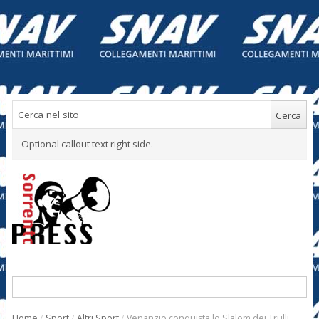
Optional callout text right side.
Home
/
Sport
/
Altri Sport
/
Venanzio conquista lo Slalom dei Trulli