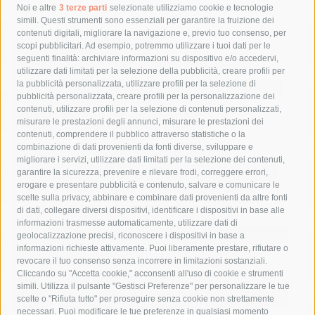
Tag
Noi e altre
3 terze parti
selezionate utilizziamo cookie e tecnologie
simili. Questi strumenti sono essenziali per garantire la fruizione dei
contenuti digitali, migliorare la navigazione e, previo tuo consenso, per
acqua
allerta meteo
anas
scopi pubblicitari. Ad esempio, potremmo utilizzare i tuoi dati per le
seguenti finalità: archiviare informazioni su dispositivo e/o accedervi,
area marina protetta di punta campanella
arresto
utilizzare dati limitati per la selezione della pubblicità, creare profili per
la pubblicità personalizzata, utilizzare profili per la selezione di
Asl Napoli 3 sud
capitaneria di porto
capri
carabinieri
pubblicità personalizzata, creare profili per la personalizzazione dei
castellammare di stabia
circumvesuviana
contenuti, utilizzare profili per la selezione di contenuti personalizzati,
misurare le prestazioni degli annunci, misurare le prestazioni dei
comune di sorrento
concerto
contagi
contenuti, comprendere il pubblico attraverso statistiche o la
combinazione di dati provenienti da fonti diverse, sviluppare e
costiera amalfitana
covid-19
eav
elezioni
migliorare i servizi, utilizzare dati limitati per la selezione dei contenuti,
fondazione sorrento
gori
guardia costiera
incidente
garantire la sicurezza, prevenire e rilevare frodi, correggere errori,
erogare e presentare pubblicità e contenuto, salvare e comunicare le
lavori
lorenzo balducelli
mare
massa lubrense
scelte sulla privacy, abbinare e combinare dati provenienti da altre fonti
di dati, collegare diversi dispositivi, identificare i dispositivi in base alle
massimo coppola
Meta
napoli
ordinanza
informazioni trasmesse automaticamente, utilizzare dati di
penisola sorrentina
piano di sorrento
polizia municipale
geolocalizzazione precisi, riconoscere i dispositivi in base a
informazioni richieste attivamente. Puoi liberamente prestare, rifiutare o
protezione civile
Regione Campania
sant'agnello
revocare il tuo consenso senza incorrere in limitazioni sostanziali.
Cliccando su "Accetta cookie," acconsenti all'uso di cookie e strumenti
sindaco cuomo
sorrento
studenti
temporali
treni
simili. Utilizza il pulsante "Gestisci Preferenze" per personalizzare le tue
turismo
Vico Equense
villa fiorentino
vincenzo de luca
scelte o "Rifiuta tutto" per proseguire senza cookie non strettamente
necessari. Puoi modificare le tue preferenze in qualsiasi momento