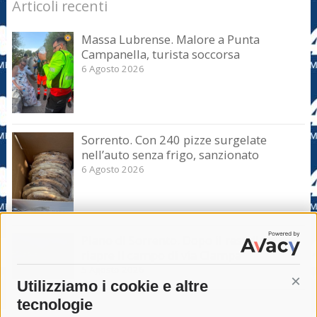
Articoli recenti
Massa Lubrense. Malore a Punta
Campanella, turista soccorsa
6 Agosto 2026
Sorrento. Con 240 pizze surgelate
nell’auto senza frigo, sanzionato
6 Agosto 2026
Piano di Sorrento. Dopo il restyling
riapre il campo di via Ciampa
5 Agosto 2026
Utilizziamo i cookie e altre
Cont
tecnologie