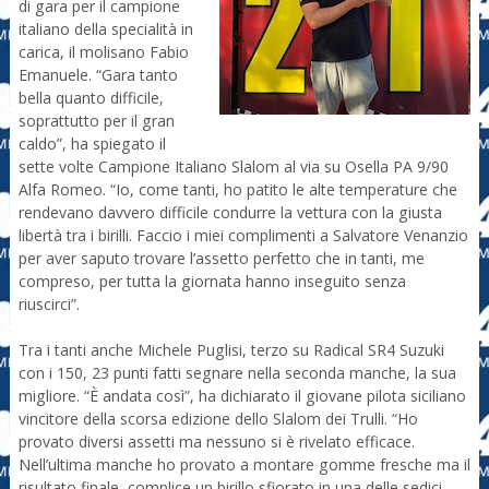
di gara per il campione
italiano della specialità in
carica, il molisano Fabio
Emanuele. “Gara tanto
bella quanto difficile,
soprattutto per il gran
caldo”, ha spiegato il
sette volte Campione Italiano Slalom al via su Osella PA 9/90
Alfa Romeo. “Io, come tanti, ho patito le alte temperature che
rendevano davvero difficile condurre la vettura con la giusta
libertà tra i birilli. Faccio i miei complimenti a Salvatore Venanzio
per aver saputo trovare l’assetto perfetto che in tanti, me
compreso, per tutta la giornata hanno inseguito senza
riuscirci”.
Tra i tanti anche Michele Puglisi, terzo su Radical SR4 Suzuki
con i 150, 23 punti fatti segnare nella seconda manche, la sua
migliore. “È andata così”, ha dichiarato il giovane pilota siciliano
vincitore della scorsa edizione dello Slalom dei Trulli. “Ho
provato diversi assetti ma nessuno si è rivelato efficace.
Nell’ultima manche ho provato a montare gomme fresche ma il
risultato finale, complice un birillo sfiorato in una delle sedici