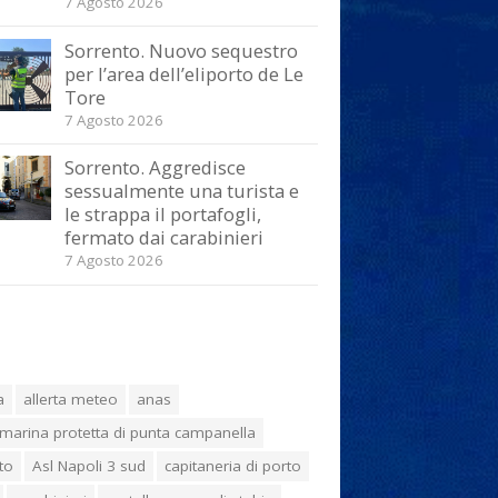
7 Agosto 2026
Sorrento. Nuovo sequestro
per l’area dell’eliporto de Le
Tore
7 Agosto 2026
Sorrento. Aggredisce
sessualmente una turista e
le strappa il portafogli,
fermato dai carabinieri
7 Agosto 2026
a
allerta meteo
anas
marina protetta di punta campanella
to
Asl Napoli 3 sud
capitaneria di porto