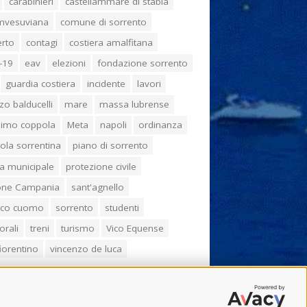
carabinieri
castellammare di stabia
umvesuviana
comune di sorrento
erto
contagi
costiera amalfitana
-19
eav
elezioni
fondazione sorrento
guardia costiera
incidente
lavori
zo balducelli
mare
massa lubrense
imo coppola
Meta
napoli
ordinanza
ola sorrentina
piano di sorrento
ia municipale
protezione civile
one Campania
sant'agnello
aco cuomo
sorrento
studenti
orali
treni
turismo
Vico Equense
 fiorentino
vincenzo de luca