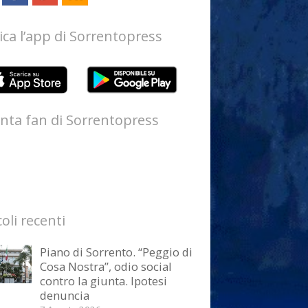
ica l’app di Sorrentopress
nta fan di Sorrentopress
coli recenti
Piano di Sorrento. “Peggio di
Cosa Nostra”, odio social
contro la giunta. Ipotesi
denuncia