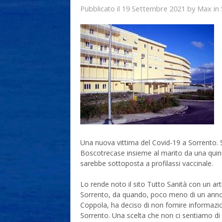
19 Settembre 2021
Max
Pubblicato il
by
in
Una nuova vittima del Covid-19 a Sorrento. Si
Boscotrecase insieme al marito da una quind
sarebbe sottoposta a profilassi vaccinale.
Lo rende noto il sito Tutto Sanità con un ar
Sorrento, da quando, poco meno di un anno 
Coppola, ha deciso di non fornire informazio
Sorrento. Una scelta che non ci sentiamo di 