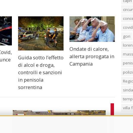
capri
circ
conc
covid
gori
loren
Ondate di calore,
Covid,
mass
allerta prorogata in
Guida sotto l’effetto
nunce
Campania
penis
di alcol e droga,
controlli e sanzioni
poliz
in penisola
Regi
sorrentina
sind
temp
villa