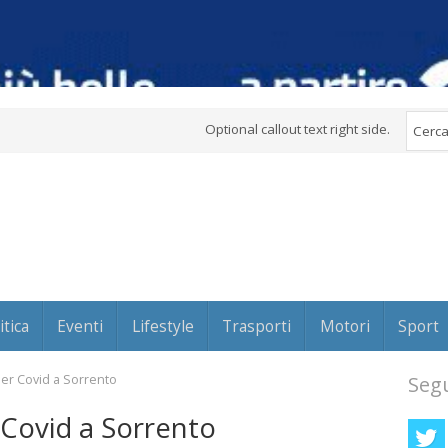
Optional callout text right side.
itica
Eventi
Lifestyle
Trasporti
Motori
Sport
er Covid a Sorrento
Segu
Covid a Sorrento