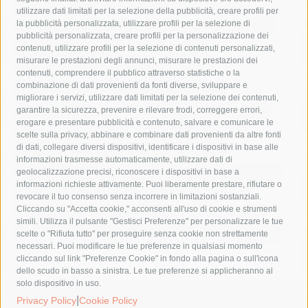
area marina protetta di punta campanella
arresto
utilizzare dati limitati per la selezione della pubblicità, creare profili per
la pubblicità personalizzata, utilizzare profili per la selezione di
Asl Napoli 3 sud
capitaneria di porto
capri
carabinieri
pubblicità personalizzata, creare profili per la personalizzazione dei
castellammare di stabia
circumvesuviana
contenuti, utilizzare profili per la selezione di contenuti personalizzati,
misurare le prestazioni degli annunci, misurare le prestazioni dei
comune di sorrento
concerto
contagi
contenuti, comprendere il pubblico attraverso statistiche o la
combinazione di dati provenienti da fonti diverse, sviluppare e
costiera amalfitana
covid-19
eav
elezioni
migliorare i servizi, utilizzare dati limitati per la selezione dei contenuti,
fondazione sorrento
gori
guardia costiera
incidente
garantire la sicurezza, prevenire e rilevare frodi, correggere errori,
erogare e presentare pubblicità e contenuto, salvare e comunicare le
lavori
lorenzo balducelli
mare
massa lubrense
scelte sulla privacy, abbinare e combinare dati provenienti da altre fonti
di dati, collegare diversi dispositivi, identificare i dispositivi in base alle
massimo coppola
Meta
napoli
ordinanza
informazioni trasmesse automaticamente, utilizzare dati di
penisola sorrentina
piano di sorrento
polizia municipale
geolocalizzazione precisi, riconoscere i dispositivi in base a
informazioni richieste attivamente. Puoi liberamente prestare, rifiutare o
protezione civile
Regione Campania
sant'agnello
revocare il tuo consenso senza incorrere in limitazioni sostanziali.
Cliccando su "Accetta cookie," acconsenti all'uso di cookie e strumenti
sindaco cuomo
sorrento
studenti
temporali
treni
simili. Utilizza il pulsante "Gestisci Preferenze" per personalizzare le tue
turismo
Vico Equense
villa fiorentino
vincenzo de luca
scelte o "Rifiuta tutto" per proseguire senza cookie non strettamente
necessari. Puoi modificare le tue preferenze in qualsiasi momento
cliccando sul link "Preferenze Cookie" in fondo alla pagina o sull'icona
dello scudo in basso a sinistra. Le tue preferenze si applicheranno al
solo dispositivo in uso.
© 2015 SorrentoPress. All rights reserved.
|
Privacy Policy
Cookie Policy