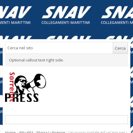
Optional callout text right side.
Home
/
Attualità
/
Massa Lubrense
/
Un nuovo portale ed un’app per i