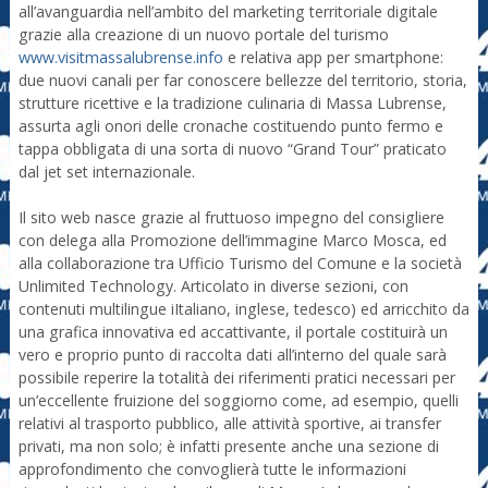
all’avanguardia nell’ambito del marketing territoriale digitale
grazie alla creazione di un nuovo portale del turismo
www.visitmassalubrense.info
e relativa app per smartphone:
due nuovi canali per far conoscere bellezze del territorio, storia,
strutture ricettive e la tradizione culinaria di Massa Lubrense,
assurta agli onori delle cronache costituendo punto fermo e
tappa obbligata di una sorta di nuovo “Grand Tour” praticato
dal jet set internazionale.
Il sito web nasce grazie al fruttuoso impegno del consigliere
con delega alla Promozione dell’immagine Marco Mosca, ed
alla collaborazione tra Ufficio Turismo del Comune e la società
Unlimited Technology. Articolato in diverse sezioni, con
contenuti multilingue iItaliano, inglese, tedesco) ed arricchito da
una grafica innovativa ed accattivante, il portale costituirà un
vero e proprio punto di raccolta dati all’interno del quale sarà
possibile reperire la totalità dei riferimenti pratici necessari per
un’eccellente fruizione del soggiorno come, ad esempio, quelli
relativi al trasporto pubblico, alle attività sportive, ai transfer
privati, ma non solo; è infatti presente anche una sezione di
approfondimento che convoglierà tutte le informazioni