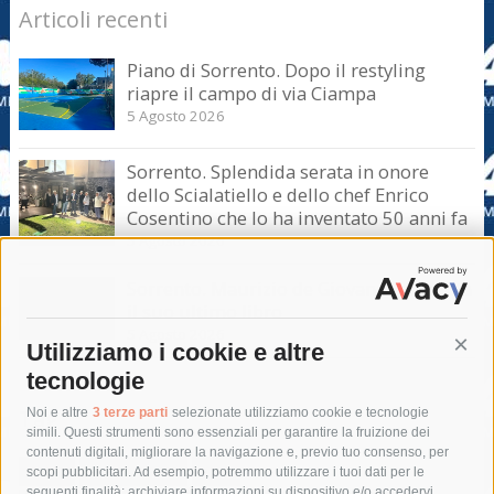
Articoli recenti
Piano di Sorrento. Dopo il restyling
riapre il campo di via Ciampa
5 Agosto 2026
Sorrento. Splendida serata in onore
dello Scialatiello e dello chef Enrico
Cosentino che lo ha inventato 50 anni fa
5 Agosto 2026
Sorrento. Maurizio de Giovanni presenta
il suo ultimo libro
5 Agosto 2026
Utilizziamo i cookie e altre
Cont
tecnologie
Tag
Noi e altre
3 terze parti
selezionate utilizziamo cookie e tecnologie
simili. Questi strumenti sono essenziali per garantire la fruizione dei
contenuti digitali, migliorare la navigazione e, previo tuo consenso, per
acqua
allerta meteo
anas
scopi pubblicitari. Ad esempio, potremmo utilizzare i tuoi dati per le
seguenti finalità: archiviare informazioni su dispositivo e/o accedervi,