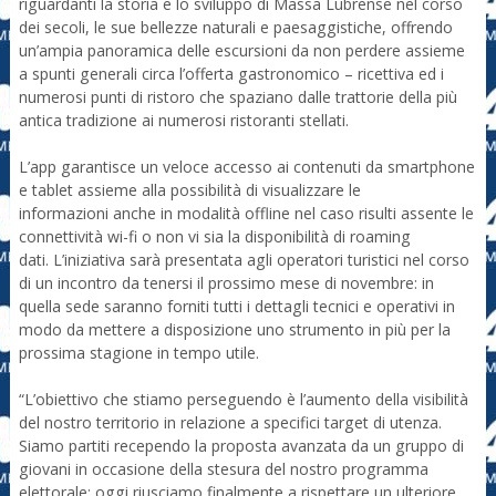
riguardanti la storia e lo sviluppo di Massa Lubrense nel corso
dei secoli, le sue bellezze naturali e paesaggistiche, offrendo
un’ampia panoramica delle escursioni da non perdere assieme
a spunti generali circa l’offerta gastronomico – ricettiva ed i
numerosi punti di ristoro che spaziano dalle trattorie della più
antica tradizione ai numerosi ristoranti stellati.
L’app garantisce un veloce accesso ai contenuti da smartphone
e tablet assieme alla possibilità di visualizzare le
informazioni anche in modalità offline nel caso risulti assente le
connettività wi-fi o non vi sia la disponibilità di roaming
dati. L’iniziativa sarà presentata agli operatori turistici nel corso
di un incontro da tenersi il prossimo mese di novembre: in
quella sede saranno forniti tutti i dettagli tecnici e operativi in
modo da mettere a disposizione uno strumento in più per la
prossima stagione in tempo utile.
“L’obiettivo che stiamo perseguendo è l’aumento della visibilità
del nostro territorio in relazione a specifici target di utenza.
Siamo partiti recependo la proposta avanzata da un gruppo di
giovani in occasione della stesura del nostro programma
elettorale; oggi riusciamo finalmente a rispettare un ulteriore