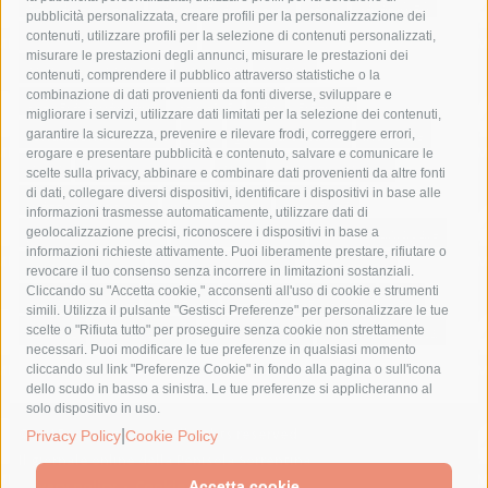
Asl Napoli 3 sud
capitaneria di porto
capri
carabinieri
pubblicità personalizzata, creare profili per la personalizzazione dei
castellammare di stabia
circumvesuviana
contenuti, utilizzare profili per la selezione di contenuti personalizzati,
misurare le prestazioni degli annunci, misurare le prestazioni dei
comune di sorrento
concerto
contagi
contenuti, comprendere il pubblico attraverso statistiche o la
combinazione di dati provenienti da fonti diverse, sviluppare e
costiera amalfitana
covid-19
eav
elezioni
migliorare i servizi, utilizzare dati limitati per la selezione dei contenuti,
fondazione sorrento
gori
guardia costiera
incidente
garantire la sicurezza, prevenire e rilevare frodi, correggere errori,
erogare e presentare pubblicità e contenuto, salvare e comunicare le
lavori
lorenzo balducelli
mare
massa lubrense
scelte sulla privacy, abbinare e combinare dati provenienti da altre fonti
di dati, collegare diversi dispositivi, identificare i dispositivi in base alle
massimo coppola
Meta
napoli
ordinanza
informazioni trasmesse automaticamente, utilizzare dati di
penisola sorrentina
piano di sorrento
polizia municipale
geolocalizzazione precisi, riconoscere i dispositivi in base a
informazioni richieste attivamente. Puoi liberamente prestare, rifiutare o
protezione civile
Regione Campania
sant'agnello
revocare il tuo consenso senza incorrere in limitazioni sostanziali.
Cliccando su "Accetta cookie," acconsenti all'uso di cookie e strumenti
sindaco cuomo
sorrento
studenti
temporali
treni
simili. Utilizza il pulsante "Gestisci Preferenze" per personalizzare le tue
turismo
Vico Equense
villa fiorentino
vincenzo de luca
scelte o "Rifiuta tutto" per proseguire senza cookie non strettamente
necessari. Puoi modificare le tue preferenze in qualsiasi momento
cliccando sul link "Preferenze Cookie" in fondo alla pagina o sull'icona
dello scudo in basso a sinistra. Le tue preferenze si applicheranno al
solo dispositivo in uso.
© 2015 SorrentoPress. All rights reserved.
|
Privacy Policy
Cookie Policy
Il giornale online della Penisola Sorrentina
Privacy policy
-
Cookie Policy
Accetta cookie