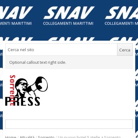
Optional callout text right side.
Home
/
Attualità
/
Sorrento
/
Un nuovo hotel 5 stelle a Sorrento