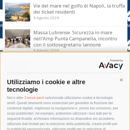
Vie del mare nel golfo di Napoli, la truffa
dei ticket residenti
9 Agosto 2026
Massa Lubrense. Sicurezza in mare
nell’Amp Punta Campanella, incontro
con il sottosegretario Iannone
9 Agosto 2026
Massa Lubrense. Blitz di Borrelli anche a
Marina del Cantone
8 Agosto 2026
Utilizziamo i cookie e altre
Cont
tecnologie
Tag
Noi e altre
3 terze parti
selezionate utilizziamo cookie e tecnologie
simili. Questi strumenti sono essenziali per garantire la fruizione dei
contenuti digitali, migliorare la navigazione e, previo tuo consenso, per
acqua
allerta meteo
anas
scopi pubblicitari. Ad esempio, potremmo utilizzare i tuoi dati per le
seguenti finalità: archiviare informazioni su dispositivo e/o accedervi,
area marina protetta di punta campanella
arresto
utilizzare dati limitati per la selezione della pubblicità, creare profili per
la pubblicità personalizzata, utilizzare profili per la selezione di