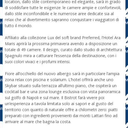
location, dallo stile contemporaneo ed elegante, sarà in grado
di soddisfare tutte le esigenze: le camere ampie e confortevoli,
dallo stile inconfondibile e le numerose aree dedicate sia al
relax che al divertimento sapranno conquistare i viaggiatori di
tutto il mondo.
Affiliato alla collezione Lux del soft brand Preferred, l’Hotel Ara
Maris aprirà la prossima primavera avendo a disposizione un
totale di 49 camere. Il design, curato dallo studio di architettura
Spagnulo mira a catturare l’essenza della destinazione, con i
suoi colori vivaci e i profumi intensi.
Fiore all’occhiello del nuovo albergo sarà in particolare l’ampia
zona relax con piscina e solarium. L’hotel offrirà anche uno
Skybar situato sulla terrazza all’ultimo piano, che ospiterà un
cocktail bar e una zona lounge esclusiva con vista panoramica
sul golfo di Napoli e sul mare. Il Bistrot farà vivere poi
un’esperienza a tavola limitata solo ai sapori e al gusto del
territorio con quanto di naturale offre a chilometri zero: piatti
preparati con ingredienti provenienti dai monti Lattari fino ad
arrivare al mare che bagna la costa.