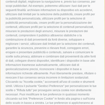
contenuti digitali, migliorare la navigazione e, previo tuo consenso, per
acqua
allerta meteo
anas
scopi pubblicitari. Ad esempio, potremmo utilizzare i tuoi dati per le
seguenti finalità: archiviare informazioni su dispositivo e/o accedervi,
area marina protetta di punta campanella
arresto
utilizzare dati limitati per la selezione della pubblicità, creare profili per
la pubblicità personalizzata, utilizzare profili per la selezione di
Asl Napoli 3 sud
capitaneria di porto
capri
carabinieri
pubblicità personalizzata, creare profili per la personalizzazione dei
castellammare di stabia
circumvesuviana
contenuti, utilizzare profili per la selezione di contenuti personalizzati,
misurare le prestazioni degli annunci, misurare le prestazioni dei
comune di sorrento
concerto
contagi
contenuti, comprendere il pubblico attraverso statistiche o la
combinazione di dati provenienti da fonti diverse, sviluppare e
costiera amalfitana
covid-19
eav
elezioni
migliorare i servizi, utilizzare dati limitati per la selezione dei contenuti,
fondazione sorrento
gori
guardia costiera
incidente
garantire la sicurezza, prevenire e rilevare frodi, correggere errori,
erogare e presentare pubblicità e contenuto, salvare e comunicare le
lavori
lorenzo balducelli
mare
massa lubrense
scelte sulla privacy, abbinare e combinare dati provenienti da altre fonti
di dati, collegare diversi dispositivi, identificare i dispositivi in base alle
massimo coppola
Meta
napoli
ordinanza
informazioni trasmesse automaticamente, utilizzare dati di
penisola sorrentina
piano di sorrento
polizia municipale
geolocalizzazione precisi, riconoscere i dispositivi in base a
informazioni richieste attivamente. Puoi liberamente prestare, rifiutare o
protezione civile
Regione Campania
sant'agnello
revocare il tuo consenso senza incorrere in limitazioni sostanziali.
Cliccando su "Accetta cookie," acconsenti all'uso di cookie e strumenti
sindaco cuomo
sorrento
studenti
temporali
treni
simili. Utilizza il pulsante "Gestisci Preferenze" per personalizzare le tue
turismo
Vico Equense
villa fiorentino
vincenzo de luca
scelte o "Rifiuta tutto" per proseguire senza cookie non strettamente
necessari. Puoi modificare le tue preferenze in qualsiasi momento
cliccando sul link "Preferenze Cookie" in fondo alla pagina o sull'icona
dello scudo in basso a sinistra. Le tue preferenze si applicheranno al