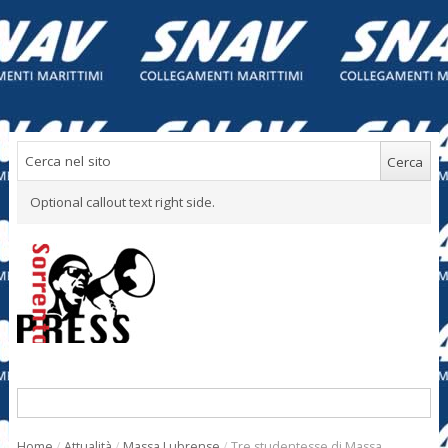
Optional callout text right side.
Home
/
Attualità
/
Massa Lubrense
/
Tre studentesse di Massa