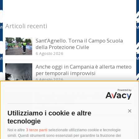
Articoli recenti
Sant’Agnello. Torna il Campo Scuola
della Protezione Civile
6 Agosto 2026
Anche oggi in Campania è allerta meteo
per temporali improvvisi
6 Agosto 2026
Domani e sabato interrotta la linea Eav
Napoli-Sorrento
6 Agosto 2026
Utilizziamo i cookie e altre
Cont
tecnologie
Tag
Noi e altre
3 terze parti
selezionate utilizziamo cookie e tecnologie
simili. Questi strumenti sono essenziali per garantire la fruizione dei