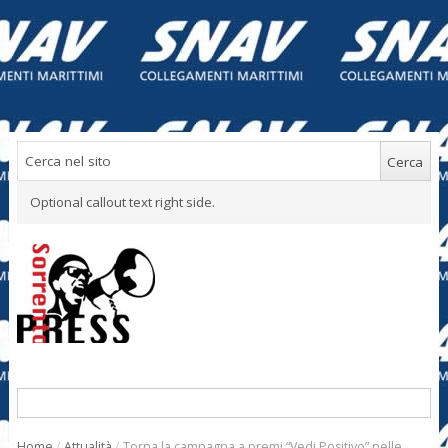
Optional callout text right side.
Home
/
Attualità
/
Torna la campagna a premi “Vedi Positivo” nelle