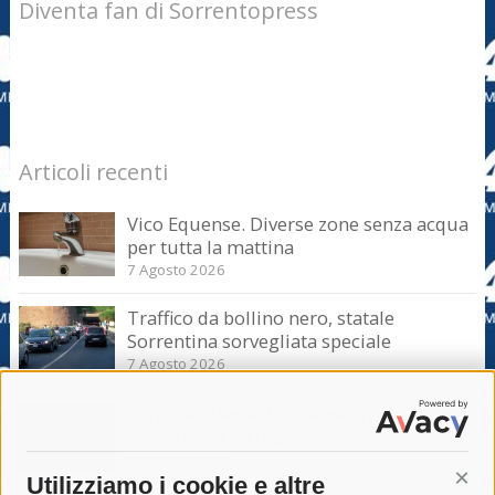
Diventa fan di Sorrentopress
Articoli recenti
Vico Equense. Diverse zone senza acqua
per tutta la mattina
7 Agosto 2026
Traffico da bollino nero, statale
Sorrentina sorvegliata speciale
7 Agosto 2026
Sorrento-Massa Lubrense. Torna a casa
la sub colta da malore
7 Agosto 2026
Utilizziamo i cookie e altre
Cont