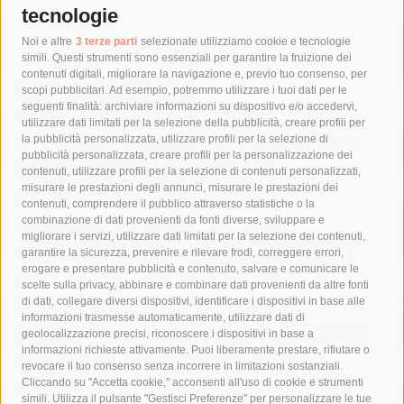
tecnologie
Tag
Noi e altre
3 terze parti
selezionate utilizziamo cookie e tecnologie
simili. Questi strumenti sono essenziali per garantire la fruizione dei
contenuti digitali, migliorare la navigazione e, previo tuo consenso, per
acqua
allerta meteo
anas
scopi pubblicitari. Ad esempio, potremmo utilizzare i tuoi dati per le
seguenti finalità: archiviare informazioni su dispositivo e/o accedervi,
area marina protetta di punta campanella
arresto
utilizzare dati limitati per la selezione della pubblicità, creare profili per
la pubblicità personalizzata, utilizzare profili per la selezione di
Asl Napoli 3 sud
capitaneria di porto
capri
carabinieri
pubblicità personalizzata, creare profili per la personalizzazione dei
castellammare di stabia
circumvesuviana
contenuti, utilizzare profili per la selezione di contenuti personalizzati,
misurare le prestazioni degli annunci, misurare le prestazioni dei
comune di sorrento
concerto
contagi
contenuti, comprendere il pubblico attraverso statistiche o la
combinazione di dati provenienti da fonti diverse, sviluppare e
costiera amalfitana
covid-19
eav
elezioni
migliorare i servizi, utilizzare dati limitati per la selezione dei contenuti,
fondazione sorrento
gori
guardia costiera
incidente
garantire la sicurezza, prevenire e rilevare frodi, correggere errori,
erogare e presentare pubblicità e contenuto, salvare e comunicare le
lavori
lorenzo balducelli
mare
massa lubrense
scelte sulla privacy, abbinare e combinare dati provenienti da altre fonti
di dati, collegare diversi dispositivi, identificare i dispositivi in base alle
massimo coppola
Meta
napoli
ordinanza
informazioni trasmesse automaticamente, utilizzare dati di
penisola sorrentina
piano di sorrento
polizia municipale
geolocalizzazione precisi, riconoscere i dispositivi in base a
informazioni richieste attivamente. Puoi liberamente prestare, rifiutare o
protezione civile
Regione Campania
sant'agnello
revocare il tuo consenso senza incorrere in limitazioni sostanziali.
Cliccando su "Accetta cookie," acconsenti all'uso di cookie e strumenti
sindaco cuomo
sorrento
studenti
temporali
treni
simili. Utilizza il pulsante "Gestisci Preferenze" per personalizzare le tue