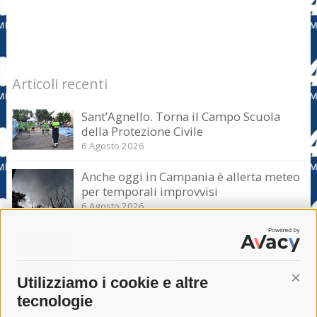
Articoli recenti
Sant’Agnello. Torna il Campo Scuola
della Protezione Civile
6 Agosto 2026
Anche oggi in Campania è allerta meteo
per temporali improvvisi
6 Agosto 2026
Domani e sabato interrotta la linea Eav
Napoli-Sorrento
6 Agosto 2026
Utilizziamo i cookie e altre
Cont
tecnologie