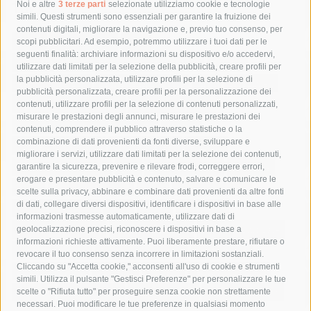
Tag
Noi e altre
3 terze parti
selezionate utilizziamo cookie e tecnologie
simili. Questi strumenti sono essenziali per garantire la fruizione dei
contenuti digitali, migliorare la navigazione e, previo tuo consenso, per
acqua
allerta meteo
anas
scopi pubblicitari. Ad esempio, potremmo utilizzare i tuoi dati per le
seguenti finalità: archiviare informazioni su dispositivo e/o accedervi,
area marina protetta di punta campanella
arresto
utilizzare dati limitati per la selezione della pubblicità, creare profili per
la pubblicità personalizzata, utilizzare profili per la selezione di
Asl Napoli 3 sud
capitaneria di porto
capri
carabinieri
pubblicità personalizzata, creare profili per la personalizzazione dei
castellammare di stabia
circumvesuviana
contenuti, utilizzare profili per la selezione di contenuti personalizzati,
misurare le prestazioni degli annunci, misurare le prestazioni dei
comune di sorrento
concerto
contagi
contenuti, comprendere il pubblico attraverso statistiche o la
combinazione di dati provenienti da fonti diverse, sviluppare e
costiera amalfitana
covid-19
eav
elezioni
migliorare i servizi, utilizzare dati limitati per la selezione dei contenuti,
fondazione sorrento
gori
guardia costiera
incidente
garantire la sicurezza, prevenire e rilevare frodi, correggere errori,
erogare e presentare pubblicità e contenuto, salvare e comunicare le
lavori
lorenzo balducelli
mare
massa lubrense
scelte sulla privacy, abbinare e combinare dati provenienti da altre fonti
di dati, collegare diversi dispositivi, identificare i dispositivi in base alle
massimo coppola
Meta
napoli
ordinanza
informazioni trasmesse automaticamente, utilizzare dati di
penisola sorrentina
piano di sorrento
polizia municipale
geolocalizzazione precisi, riconoscere i dispositivi in base a
informazioni richieste attivamente. Puoi liberamente prestare, rifiutare o
protezione civile
Regione Campania
sant'agnello
revocare il tuo consenso senza incorrere in limitazioni sostanziali.
Cliccando su "Accetta cookie," acconsenti all'uso di cookie e strumenti
sindaco cuomo
sorrento
studenti
temporali
treni
simili. Utilizza il pulsante "Gestisci Preferenze" per personalizzare le tue
turismo
Vico Equense
villa fiorentino
vincenzo de luca
scelte o "Rifiuta tutto" per proseguire senza cookie non strettamente
necessari. Puoi modificare le tue preferenze in qualsiasi momento