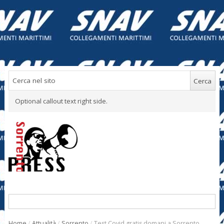
Optional callout text right side.
Home
/
Attualità
/
Sorrento
/
Test Covid gratis domani a Sorrento,