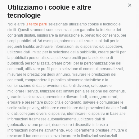
6 Agosto 2026
Utilizziamo i cookie e altre
Cont
tecnologie
Tag
Noi e altre
3 terze parti
selezionate utilizziamo cookie e tecnologie
simili. Questi strumenti sono essenziali per garantire la fruizione dei
contenuti digitali, migliorare la navigazione e, previo tuo consenso, per
acqua
allerta meteo
anas
scopi pubblicitari. Ad esempio, potremmo utilizzare i tuoi dati per le
seguenti finalità: archiviare informazioni su dispositivo e/o accedervi,
area marina protetta di punta campanella
arresto
utilizzare dati limitati per la selezione della pubblicità, creare profili per
la pubblicità personalizzata, utilizzare profili per la selezione di
Asl Napoli 3 sud
capitaneria di porto
capri
carabinieri
pubblicità personalizzata, creare profili per la personalizzazione dei
castellammare di stabia
circumvesuviana
contenuti, utilizzare profili per la selezione di contenuti personalizzati,
misurare le prestazioni degli annunci, misurare le prestazioni dei
comune di sorrento
concerto
contagi
contenuti, comprendere il pubblico attraverso statistiche o la
combinazione di dati provenienti da fonti diverse, sviluppare e
costiera amalfitana
covid-19
eav
elezioni
migliorare i servizi, utilizzare dati limitati per la selezione dei contenuti,
fondazione sorrento
gori
guardia costiera
incidente
garantire la sicurezza, prevenire e rilevare frodi, correggere errori,
erogare e presentare pubblicità e contenuto, salvare e comunicare le
lavori
lorenzo balducelli
mare
massa lubrense
scelte sulla privacy, abbinare e combinare dati provenienti da altre fonti
di dati, collegare diversi dispositivi, identificare i dispositivi in base alle
massimo coppola
Meta
napoli
ordinanza
informazioni trasmesse automaticamente, utilizzare dati di
penisola sorrentina
piano di sorrento
polizia municipale
geolocalizzazione precisi, riconoscere i dispositivi in base a
informazioni richieste attivamente. Puoi liberamente prestare, rifiutare o
protezione civile
Regione Campania
sant'agnello
revocare il tuo consenso senza incorrere in limitazioni sostanziali.