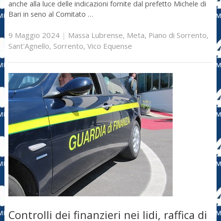
anche alla luce delle indicazioni fornite dal prefetto Michele di
Bari in seno al Comitato …
9 Maggio 2024
|
Massa Lubrense
,
Meta
,
Piano di Sorrento
,
Sant'Agnello
,
Sorrento
,
Vico Equense
Controlli dei finanzieri nei lidi, raffica di