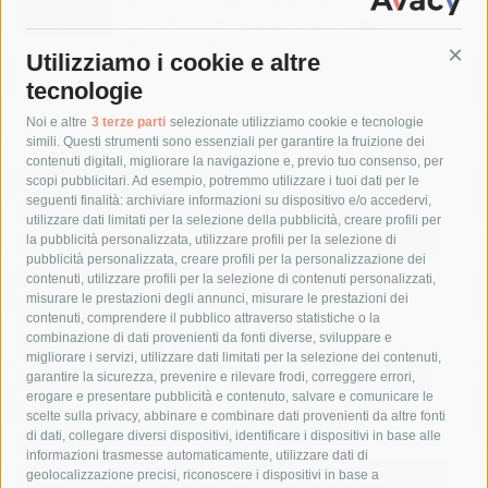
con il sottosegretario Iannone
9 Agosto 2026
Utilizziamo i cookie e altre
Cont
tecnologie
Tag
Noi e altre
3 terze parti
selezionate utilizziamo cookie e tecnologie
simili. Questi strumenti sono essenziali per garantire la fruizione dei
contenuti digitali, migliorare la navigazione e, previo tuo consenso, per
acqua
allerta meteo
anas
scopi pubblicitari. Ad esempio, potremmo utilizzare i tuoi dati per le
seguenti finalità: archiviare informazioni su dispositivo e/o accedervi,
area marina protetta di punta campanella
arresto
utilizzare dati limitati per la selezione della pubblicità, creare profili per
la pubblicità personalizzata, utilizzare profili per la selezione di
Asl Napoli 3 sud
capitaneria di porto
capri
carabinieri
pubblicità personalizzata, creare profili per la personalizzazione dei
castellammare di stabia
circumvesuviana
contenuti, utilizzare profili per la selezione di contenuti personalizzati,
misurare le prestazioni degli annunci, misurare le prestazioni dei
comune di sorrento
concerto
contagi
contenuti, comprendere il pubblico attraverso statistiche o la
combinazione di dati provenienti da fonti diverse, sviluppare e
costiera amalfitana
covid-19
eav
elezioni
migliorare i servizi, utilizzare dati limitati per la selezione dei contenuti,
fondazione sorrento
gori
guardia costiera
incidente
garantire la sicurezza, prevenire e rilevare frodi, correggere errori,
erogare e presentare pubblicità e contenuto, salvare e comunicare le
lavori
lorenzo balducelli
mare
massa lubrense
scelte sulla privacy, abbinare e combinare dati provenienti da altre fonti
di dati, collegare diversi dispositivi, identificare i dispositivi in base alle
massimo coppola
Meta
napoli
ordinanza
informazioni trasmesse automaticamente, utilizzare dati di
penisola sorrentina
piano di sorrento
polizia municipale
geolocalizzazione precisi, riconoscere i dispositivi in base a