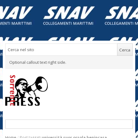
Optional callout text right side.
Home
/
Post taggati
università suor orsola benincasa