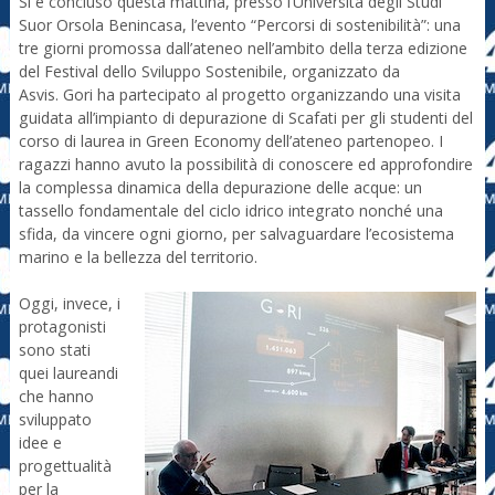
Si è concluso questa mattina, presso l’Università degli Studi
Suor Orsola Benincasa, l’evento “Percorsi di sostenibilità”: una
tre giorni promossa dall’ateneo nell’ambito della terza edizione
del Festival dello Sviluppo Sostenibile, organizzato da
Asvis. Gori ha partecipato al progetto organizzando una visita
guidata all’impianto di depurazione di Scafati per gli studenti del
corso di laurea in Green Economy dell’ateneo partenopeo. I
ragazzi hanno avuto la possibilità di conoscere ed approfondire
la complessa dinamica della depurazione delle acque: un
tassello fondamentale del ciclo idrico integrato nonché una
sfida, da vincere ogni giorno, per salvaguardare l’ecosistema
marino e la bellezza del territorio.
Oggi, invece, i
protagonisti
sono stati
quei laureandi
che hanno
sviluppato
idee e
progettualità
per la