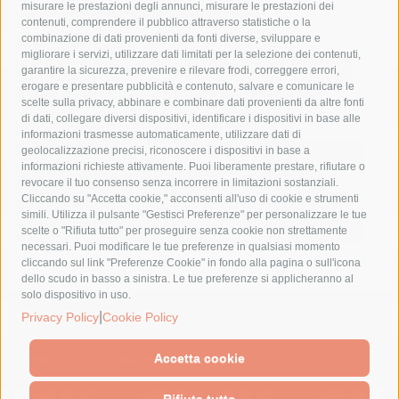
misurare le prestazioni degli annunci, misurare le prestazioni dei
comune di sorrento
concerto
contagi
contenuti, comprendere il pubblico attraverso statistiche o la
combinazione di dati provenienti da fonti diverse, sviluppare e
costiera amalfitana
covid-19
eav
elezioni
migliorare i servizi, utilizzare dati limitati per la selezione dei contenuti,
fondazione sorrento
gori
guardia costiera
incidente
garantire la sicurezza, prevenire e rilevare frodi, correggere errori,
erogare e presentare pubblicità e contenuto, salvare e comunicare le
lavori
lorenzo balducelli
mare
massa lubrense
scelte sulla privacy, abbinare e combinare dati provenienti da altre fonti
di dati, collegare diversi dispositivi, identificare i dispositivi in base alle
massimo coppola
Meta
napoli
ordinanza
informazioni trasmesse automaticamente, utilizzare dati di
penisola sorrentina
piano di sorrento
polizia municipale
geolocalizzazione precisi, riconoscere i dispositivi in base a
informazioni richieste attivamente. Puoi liberamente prestare, rifiutare o
protezione civile
Regione Campania
sant'agnello
revocare il tuo consenso senza incorrere in limitazioni sostanziali.
Cliccando su "Accetta cookie," acconsenti all'uso di cookie e strumenti
sindaco cuomo
sorrento
studenti
temporali
treni
simili. Utilizza il pulsante "Gestisci Preferenze" per personalizzare le tue
turismo
Vico Equense
villa fiorentino
vincenzo de luca
scelte o "Rifiuta tutto" per proseguire senza cookie non strettamente
necessari. Puoi modificare le tue preferenze in qualsiasi momento
cliccando sul link "Preferenze Cookie" in fondo alla pagina o sull'icona
dello scudo in basso a sinistra. Le tue preferenze si applicheranno al
solo dispositivo in uso.
© 2015 SorrentoPress. All rights reserved.
|
Privacy Policy
Cookie Policy
Il giornale online della Penisola Sorrentina
Privacy policy
-
Cookie Policy
Accetta cookie