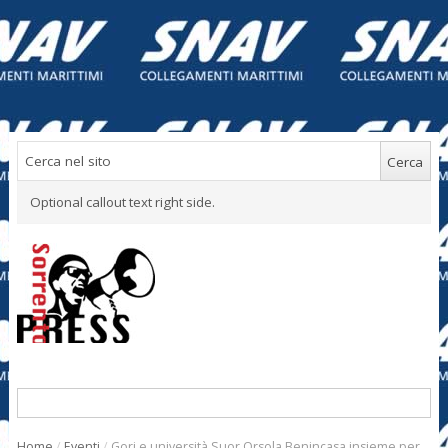
Optional callout text right side.
Home
/
Eventi
/
Gori e università Suor Orsola Benincasa insieme per