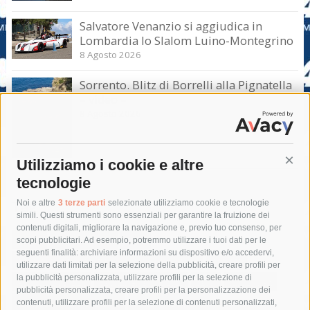
Salvatore Venanzio si aggiudica in
Lombardia lo Slalom Luino-Montegrino
8 Agosto 2026
Sorrento. Blitz di Borrelli alla Pignatella
– video –
8 Agosto 2026
Utilizziamo i cookie e altre
Cont
tecnologie
Tag
Noi e altre
3 terze parti
selezionate utilizziamo cookie e tecnologie
simili. Questi strumenti sono essenziali per garantire la fruizione dei
contenuti digitali, migliorare la navigazione e, previo tuo consenso, per
acqua
allerta meteo
anas
scopi pubblicitari. Ad esempio, potremmo utilizzare i tuoi dati per le
seguenti finalità: archiviare informazioni su dispositivo e/o accedervi,
area marina protetta di punta campanella
arresto
utilizzare dati limitati per la selezione della pubblicità, creare profili per
la pubblicità personalizzata, utilizzare profili per la selezione di
Asl Napoli 3 sud
capitaneria di porto
capri
carabinieri
pubblicità personalizzata, creare profili per la personalizzazione dei
castellammare di stabia
circumvesuviana
contenuti, utilizzare profili per la selezione di contenuti personalizzati,