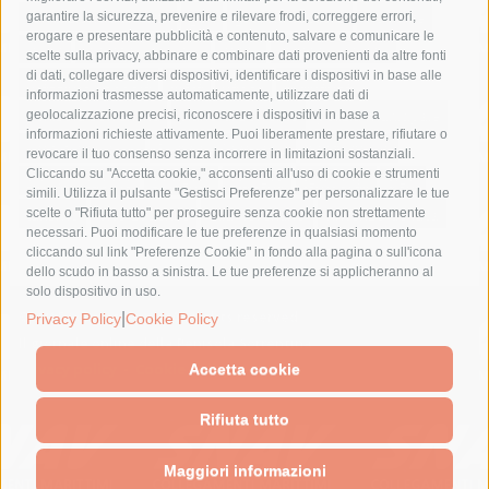
fondazione sorrento
gori
guardia costiera
incidente
garantire la sicurezza, prevenire e rilevare frodi, correggere errori,
erogare e presentare pubblicità e contenuto, salvare e comunicare le
lavori
lorenzo balducelli
mare
massa lubrense
scelte sulla privacy, abbinare e combinare dati provenienti da altre fonti
di dati, collegare diversi dispositivi, identificare i dispositivi in base alle
massimo coppola
Meta
napoli
ordinanza
informazioni trasmesse automaticamente, utilizzare dati di
penisola sorrentina
piano di sorrento
polizia municipale
geolocalizzazione precisi, riconoscere i dispositivi in base a
informazioni richieste attivamente. Puoi liberamente prestare, rifiutare o
protezione civile
Regione Campania
sant'agnello
revocare il tuo consenso senza incorrere in limitazioni sostanziali.
Cliccando su "Accetta cookie," acconsenti all'uso di cookie e strumenti
sindaco cuomo
sorrento
studenti
temporali
treni
simili. Utilizza il pulsante "Gestisci Preferenze" per personalizzare le tue
turismo
Vico Equense
villa fiorentino
vincenzo de luca
scelte o "Rifiuta tutto" per proseguire senza cookie non strettamente
necessari. Puoi modificare le tue preferenze in qualsiasi momento
cliccando sul link "Preferenze Cookie" in fondo alla pagina o sull'icona
dello scudo in basso a sinistra. Le tue preferenze si applicheranno al
solo dispositivo in uso.
© 2015 SorrentoPress. All rights reserved.
|
Privacy Policy
Cookie Policy
Il giornale online della Penisola Sorrentina
Privacy policy
-
Cookie Policy
Accetta cookie
Rifiuta tutto
Maggiori informazioni