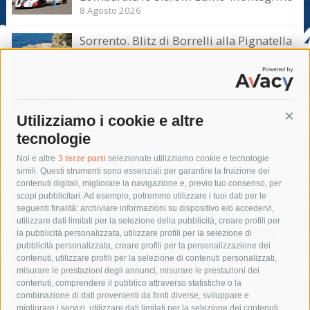
8 Agosto 2026
Sorrento. Blitz di Borrelli alla Pignatella
– video –
8 Agosto 2026
Utilizziamo i cookie e altre
Cont
tecnologie
Tag
Noi e altre
3 terze parti
selezionate utilizziamo cookie e tecnologie
simili. Questi strumenti sono essenziali per garantire la fruizione dei
contenuti digitali, migliorare la navigazione e, previo tuo consenso, per
acqua
allerta meteo
anas
scopi pubblicitari. Ad esempio, potremmo utilizzare i tuoi dati per le
seguenti finalità: archiviare informazioni su dispositivo e/o accedervi,
area marina protetta di punta campanella
arresto
utilizzare dati limitati per la selezione della pubblicità, creare profili per
la pubblicità personalizzata, utilizzare profili per la selezione di
Asl Napoli 3 sud
capitaneria di porto
capri
carabinieri
pubblicità personalizzata, creare profili per la personalizzazione dei
castellammare di stabia
circumvesuviana
contenuti, utilizzare profili per la selezione di contenuti personalizzati,
misurare le prestazioni degli annunci, misurare le prestazioni dei
comune di sorrento
concerto
contagi
contenuti, comprendere il pubblico attraverso statistiche o la
combinazione di dati provenienti da fonti diverse, sviluppare e
costiera amalfitana
covid-19
eav
elezioni
migliorare i servizi, utilizzare dati limitati per la selezione dei contenuti,