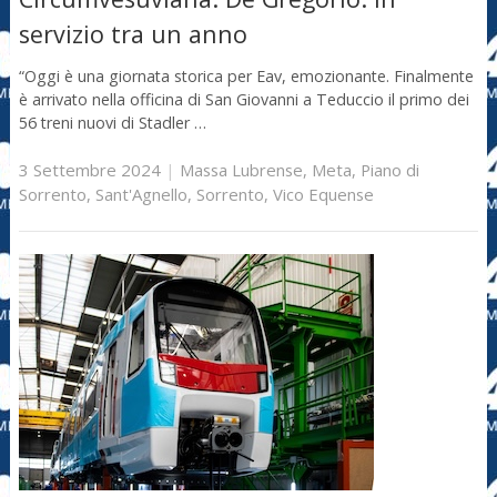
servizio tra un anno
“Oggi è una giornata storica per Eav, emozionante. Finalmente
è arrivato nella officina di San Giovanni a Teduccio il primo dei
56 treni nuovi di Stadler …
3 Settembre 2024
|
Massa Lubrense
,
Meta
,
Piano di
Sorrento
,
Sant'Agnello
,
Sorrento
,
Vico Equense