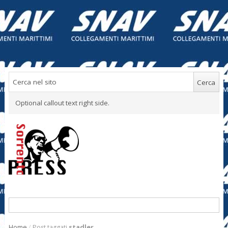
Optional callout text right side.
Home
/
Post taggati
stadler