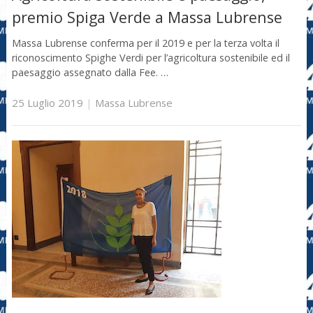
premio Spiga Verde a Massa Lubrense
Massa Lubrense conferma per il 2019 e per la terza volta il
riconoscimento Spighe Verdi per l’agricoltura sostenibile ed il
paesaggio assegnato dalla Fee. …
25 Luglio 2019
|
Massa Lubrense