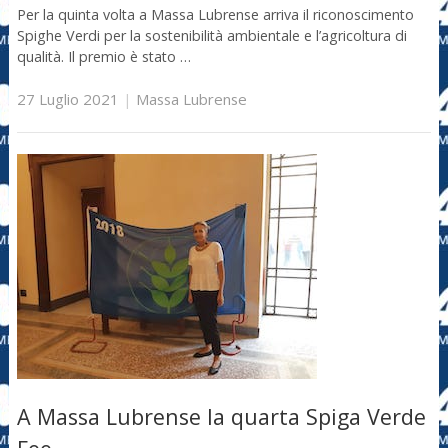
Per la quinta volta a Massa Lubrense arriva il riconoscimento
Spighe Verdi per la sostenibilità ambientale e l’agricoltura di
qualità. Il premio è stato …
27 Luglio 2021
|
Massa Lubrense
A Massa Lubrense la quarta Spiga Verde