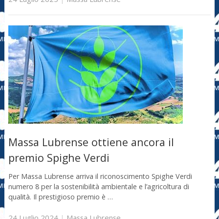
Massa Lubrense ottiene ancora il
premio Spighe Verdi
Per Massa Lubrense arriva il riconoscimento Spighe Verdi
numero 8 per la sostenibilità ambientale e l’agricoltura di
qualità. Il prestigioso premio è …
24 Luglio 2024
|
Massa Lubrense