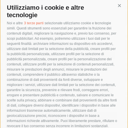
Utilizziamo i cookie e altre
Cont
tecnologie
Tag
Noi e altre
3 terze parti
selezionate utilizziamo cookie e tecnologie
simili. Questi strumenti sono essenziali per garantire la fruizione dei
contenuti digitali, migliorare la navigazione e, previo tuo consenso, per
acqua
allerta meteo
anas
scopi pubblicitari. Ad esempio, potremmo utilizzare i tuoi dati per le
seguenti finalità: archiviare informazioni su dispositivo e/o accedervi,
area marina protetta di punta campanella
arresto
utilizzare dati limitati per la selezione della pubblicità, creare profili per
la pubblicità personalizzata, utilizzare profili per la selezione di
Asl Napoli 3 sud
capitaneria di porto
capri
carabinieri
pubblicità personalizzata, creare profili per la personalizzazione dei
castellammare di stabia
circumvesuviana
contenuti, utilizzare profili per la selezione di contenuti personalizzati,
misurare le prestazioni degli annunci, misurare le prestazioni dei
comune di sorrento
concerto
contagi
contenuti, comprendere il pubblico attraverso statistiche o la
combinazione di dati provenienti da fonti diverse, sviluppare e
costiera amalfitana
covid-19
eav
elezioni
migliorare i servizi, utilizzare dati limitati per la selezione dei contenuti,
fondazione sorrento
gori
guardia costiera
incidente
garantire la sicurezza, prevenire e rilevare frodi, correggere errori,
erogare e presentare pubblicità e contenuto, salvare e comunicare le
lavori
lorenzo balducelli
mare
massa lubrense
scelte sulla privacy, abbinare e combinare dati provenienti da altre fonti
di dati, collegare diversi dispositivi, identificare i dispositivi in base alle
massimo coppola
Meta
napoli
ordinanza
informazioni trasmesse automaticamente, utilizzare dati di
penisola sorrentina
piano di sorrento
polizia municipale
geolocalizzazione precisi, riconoscere i dispositivi in base a
informazioni richieste attivamente. Puoi liberamente prestare, rifiutare o
protezione civile
Regione Campania
sant'agnello
revocare il tuo consenso senza incorrere in limitazioni sostanziali.