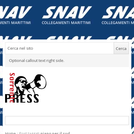
Optional callout text right side.
Home
/
Post taggati
piano per il sud