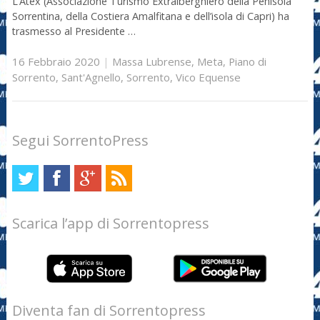
L’Atex (Associazione Turismo Extralberghiero della Penisola
Sorrentina, della Costiera Amalfitana e dell’isola di Capri) ha
trasmesso al Presidente …
16 Febbraio 2020
|
Massa Lubrense
,
Meta
,
Piano di
Sorrento
,
Sant'Agnello
,
Sorrento
,
Vico Equense
Segui SorrentoPress
Scarica l’app di Sorrentopress
Diventa fan di Sorrentopress