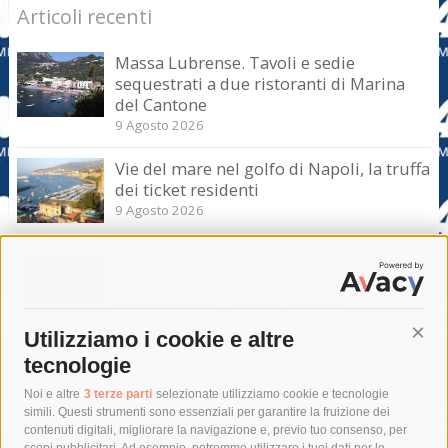
Articoli recenti
Massa Lubrense. Tavoli e sedie
sequestrati a due ristoranti di Marina
del Cantone
9 Agosto 2026
Vie del mare nel golfo di Napoli, la truffa
dei ticket residenti
9 Agosto 2026
Massa Lubrense. Sicurezza in mare
nell’Amp Punta Campanella, incontro
con il sottosegretario Iannone
9 Agosto 2026
Utilizziamo i cookie e altre
Cont
tecnologie
Tag
Noi e altre
3 terze parti
selezionate utilizziamo cookie e tecnologie
simili. Questi strumenti sono essenziali per garantire la fruizione dei
contenuti digitali, migliorare la navigazione e, previo tuo consenso, per
acqua
allerta meteo
anas
scopi pubblicitari. Ad esempio, potremmo utilizzare i tuoi dati per le