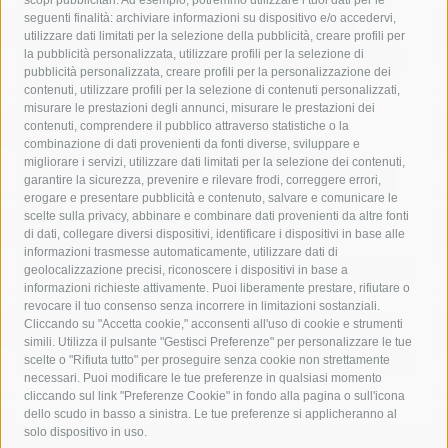
seguenti finalità: archiviare informazioni su dispositivo e/o accedervi,
area marina protetta di punta campanella
arresto
utilizzare dati limitati per la selezione della pubblicità, creare profili per
la pubblicità personalizzata, utilizzare profili per la selezione di
Asl Napoli 3 sud
capitaneria di porto
capri
carabinieri
pubblicità personalizzata, creare profili per la personalizzazione dei
castellammare di stabia
circumvesuviana
contenuti, utilizzare profili per la selezione di contenuti personalizzati,
misurare le prestazioni degli annunci, misurare le prestazioni dei
comune di sorrento
concerto
contagi
contenuti, comprendere il pubblico attraverso statistiche o la
combinazione di dati provenienti da fonti diverse, sviluppare e
costiera amalfitana
covid-19
eav
elezioni
migliorare i servizi, utilizzare dati limitati per la selezione dei contenuti,
fondazione sorrento
gori
guardia costiera
incidente
garantire la sicurezza, prevenire e rilevare frodi, correggere errori,
erogare e presentare pubblicità e contenuto, salvare e comunicare le
lavori
lorenzo balducelli
mare
massa lubrense
scelte sulla privacy, abbinare e combinare dati provenienti da altre fonti
di dati, collegare diversi dispositivi, identificare i dispositivi in base alle
massimo coppola
Meta
napoli
ordinanza
informazioni trasmesse automaticamente, utilizzare dati di
penisola sorrentina
piano di sorrento
polizia municipale
geolocalizzazione precisi, riconoscere i dispositivi in base a
informazioni richieste attivamente. Puoi liberamente prestare, rifiutare o
protezione civile
Regione Campania
sant'agnello
revocare il tuo consenso senza incorrere in limitazioni sostanziali.
Cliccando su "Accetta cookie," acconsenti all'uso di cookie e strumenti
sindaco cuomo
sorrento
studenti
temporali
treni
simili. Utilizza il pulsante "Gestisci Preferenze" per personalizzare le tue
turismo
Vico Equense
villa fiorentino
vincenzo de luca
scelte o "Rifiuta tutto" per proseguire senza cookie non strettamente
necessari. Puoi modificare le tue preferenze in qualsiasi momento
cliccando sul link "Preferenze Cookie" in fondo alla pagina o sull'icona
dello scudo in basso a sinistra. Le tue preferenze si applicheranno al
solo dispositivo in uso.