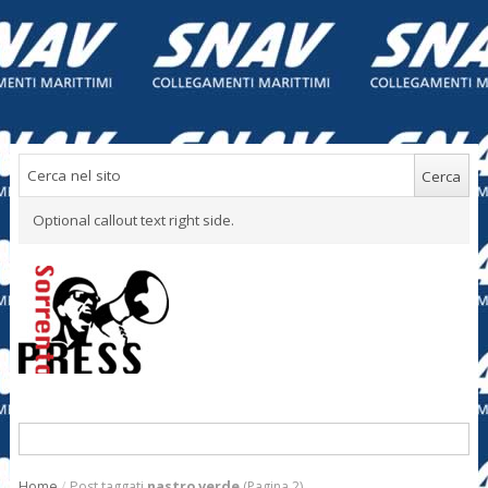
Optional callout text right side.
Home
/
Post taggati
nastro verde
(Pagina 2)