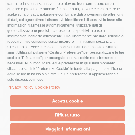
fondazione sorrento
gori
guardia costiera
incidente
garantire la sicurezza, prevenire e rilevare frodi, correggere errori,
erogare e presentare pubblicità e contenuto, salvare e comunicare le
lavori
lorenzo balducelli
mare
massa lubrense
scelte sulla privacy, abbinare e combinare dati provenienti da altre fonti
di dati, collegare diversi dispositivi, identificare i dispositivi in base alle
massimo coppola
Meta
napoli
ordinanza
informazioni trasmesse automaticamente, utilizzare dati di
penisola sorrentina
piano di sorrento
polizia municipale
geolocalizzazione precisi, riconoscere i dispositivi in base a
informazioni richieste attivamente. Puoi liberamente prestare, rifiutare o
protezione civile
Regione Campania
sant'agnello
revocare il tuo consenso senza incorrere in limitazioni sostanziali.
Cliccando su "Accetta cookie," acconsenti all'uso di cookie e strumenti
sindaco cuomo
sorrento
studenti
temporali
treni
simili. Utilizza il pulsante "Gestisci Preferenze" per personalizzare le tue
turismo
Vico Equense
villa fiorentino
vincenzo de luca
scelte o "Rifiuta tutto" per proseguire senza cookie non strettamente
necessari. Puoi modificare le tue preferenze in qualsiasi momento
cliccando sul link "Preferenze Cookie" in fondo alla pagina o sull'icona
dello scudo in basso a sinistra. Le tue preferenze si applicheranno al
solo dispositivo in uso.
© 2015 SorrentoPress. All rights reserved.
|
Privacy Policy
Cookie Policy
Il giornale online della Penisola Sorrentina
Privacy policy
-
Cookie Policy
Accetta cookie
Rifiuta tutto
Maggiori informazioni