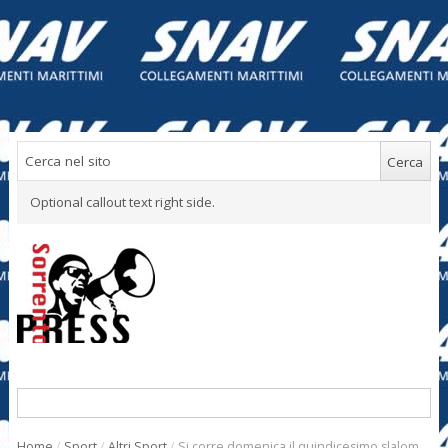
Optional callout text right side.
Home
/
Sport
/
Altri Sport
/
Si corre domenica il quindicesimo slalom