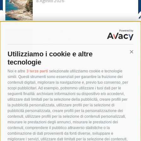
8 Agosto 2026
Sorrento. Le denunce: Bivacchi e rifiuti
sui siti storici
8 Agosto 2026
Utilizziamo i cookie e altre
Cont
tecnologie
Tag
Noi e altre
3 terze parti
selezionate utilizziamo cookie e tecnologie
simili. Questi strumenti sono essenziali per garantire la fruizione dei
contenuti digitali, migliorare la navigazione e, previo tuo consenso, per
acqua
allerta meteo
anas
scopi pubblicitari. Ad esempio, potremmo utilizzare i tuoi dati per le
seguenti finalità: archiviare informazioni su dispositivo e/o accedervi,
area marina protetta di punta campanella
arresto
utilizzare dati limitati per la selezione della pubblicità, creare profili per
la pubblicità personalizzata, utilizzare profili per la selezione di
Asl Napoli 3 sud
capitaneria di porto
capri
carabinieri
pubblicità personalizzata, creare profili per la personalizzazione dei
castellammare di stabia
circumvesuviana
contenuti, utilizzare profili per la selezione di contenuti personalizzati,
misurare le prestazioni degli annunci, misurare le prestazioni dei
comune di sorrento
concerto
contagi
contenuti, comprendere il pubblico attraverso statistiche o la
combinazione di dati provenienti da fonti diverse, sviluppare e
costiera amalfitana
covid-19
eav
elezioni
migliorare i servizi, utilizzare dati limitati per la selezione dei contenuti,