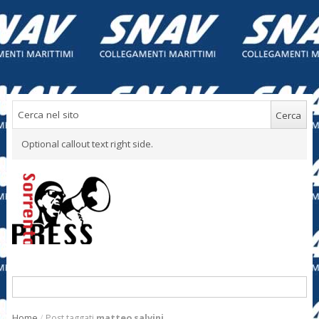
Optional callout text right side.
Home
/
Post taggati
matteo salvini