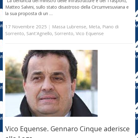
“La denuncia del ministro delle Infrastrutture e dei Trasporti,
Matteo Salvini, sullo stato disastroso della Circumvesuviana e
la sua proposta di un …
17 Novembre 2025
|
Massa Lubrense
,
Meta
,
Piano di
Sorrento
,
Sant'Agnello
,
Sorrento
,
Vico Equense
Vico Equense. Gennaro Cinque aderisce