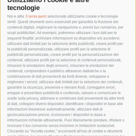
tecnologie
Tag
Noi e altre
3 terze parti
selezionate utilizziamo cookie e tecnologie
simili. Questi strumenti sono essenziali per garantire la fruizione dei
contenuti digitali, migliorare la navigazione e, previo tuo consenso, per
acqua
allerta meteo
anas
scopi pubblicitari. Ad esempio, potremmo utilizzare i tuoi dati per le
seguenti finalità: archiviare informazioni su dispositivo e/o accedervi,
area marina protetta di punta campanella
arresto
utilizzare dati limitati per la selezione della pubblicità, creare profili per
la pubblicità personalizzata, utilizzare profili per la selezione di
Asl Napoli 3 sud
capitaneria di porto
capri
carabinieri
pubblicità personalizzata, creare profili per la personalizzazione dei
castellammare di stabia
circumvesuviana
contenuti, utilizzare profili per la selezione di contenuti personalizzati,
misurare le prestazioni degli annunci, misurare le prestazioni dei
comune di sorrento
concerto
contagi
contenuti, comprendere il pubblico attraverso statistiche o la
combinazione di dati provenienti da fonti diverse, sviluppare e
costiera amalfitana
covid-19
eav
elezioni
migliorare i servizi, utilizzare dati limitati per la selezione dei contenuti,
fondazione sorrento
gori
guardia costiera
incidente
garantire la sicurezza, prevenire e rilevare frodi, correggere errori,
erogare e presentare pubblicità e contenuto, salvare e comunicare le
lavori
lorenzo balducelli
mare
massa lubrense
scelte sulla privacy, abbinare e combinare dati provenienti da altre fonti
di dati, collegare diversi dispositivi, identificare i dispositivi in base alle
massimo coppola
Meta
napoli
ordinanza
informazioni trasmesse automaticamente, utilizzare dati di
penisola sorrentina
piano di sorrento
polizia municipale
geolocalizzazione precisi, riconoscere i dispositivi in base a
informazioni richieste attivamente. Puoi liberamente prestare, rifiutare o
protezione civile
Regione Campania
sant'agnello
revocare il tuo consenso senza incorrere in limitazioni sostanziali.
Cliccando su "Accetta cookie," acconsenti all'uso di cookie e strumenti
sindaco cuomo
sorrento
studenti
temporali
treni