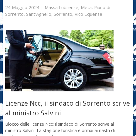
24 Maggio 2024
|
Massa Lubrense
,
Meta
,
Piano di
Sorrento
,
Sant'Agnello
,
Sorrento
,
Vico Equense
Licenze Ncc, il sindaco di Sorrento scrive
al ministro Salvini
Blocco delle licenze Ncc: il sindaco di Sorrento scrive al
ministro Salvini. La stagione turistica è ormai ai nastri di