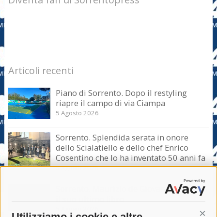
Articoli recenti
Piano di Sorrento. Dopo il restyling
riapre il campo di via Ciampa
5 Agosto 2026
Sorrento. Splendida serata in onore
dello Scialatiello e dello chef Enrico
Cosentino che lo ha inventato 50 anni fa
5 Agosto 2026
Sorrento. Maurizio de Giovanni presenta
il suo ultimo libro
5 Agosto 2026
Utilizziamo i cookie e altre
Cont