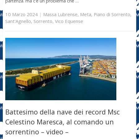
partenza. ma c’è un problema che …
10 Marzo 2024
|
Massa Lubrense
,
Meta
,
Piano di Sorrento
,
Sant'Agnello
,
Sorrento
,
Vico Equense
Battesimo della nave dei record Msc
Celestino Maresca, al comando un
sorrentino – video –