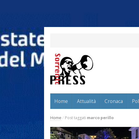
Home
Attualità
Cronaca
Pol
Home
/
Post taggati
marco perillo