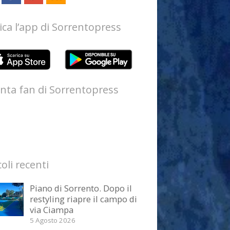
ica l’app di Sorrentopress
nta fan di Sorrentopress
coli recenti
Piano di Sorrento. Dopo il
restyling riapre il campo di
via Ciampa
5 Agosto 2026