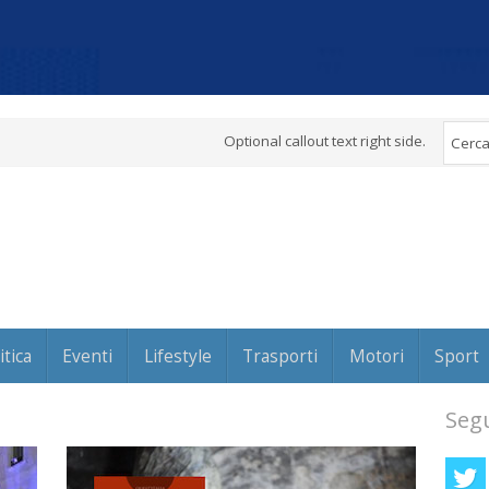
Optional callout text right side.
itica
Eventi
Lifestyle
Trasporti
Motori
Sport
Segu