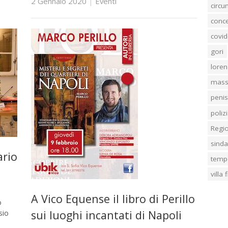
2 Gennaio 2020
|
Eventi
circ
conc
covid
gori
loren
mass
penis
poliz
Regi
sind
ario
temp
villa
A Vico Equense il libro di Perillo
o
sui luoghi incantati di Napoli
sio