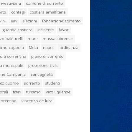
umvesuviana
comune di sorrento
erto
contagi
costiera amalfitana
-19
eav
elezioni
fondazione sorrento
guardia costiera
incidente
lavori
zo balducelli
mare
massa lubrense
imo coppola
Meta
napoli
ordinanza
ola sorrentina
piano di sorrento
ia municipale
protezione civile
one Campania
sant'agnello
aco cuomo
sorrento
studenti
orali
treni
turismo
Vico Equense
 fiorentino
vincenzo de luca