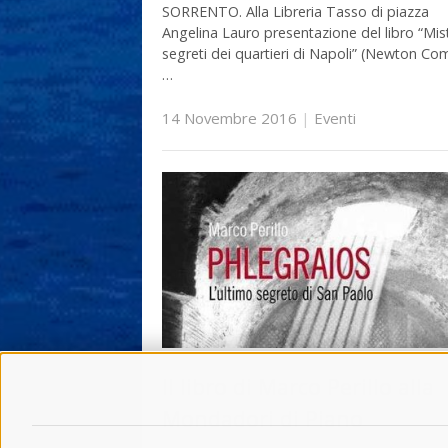
SORRENTO. Alla Libreria Tasso di piazza
Angelina Lauro presentazione del libro “Mist
segreti dei quartieri di Napoli” (Newton C
…
14 Novembre 2016
|
Eventi
Il libro di Marco Perillo alla
Mondadori di Piano