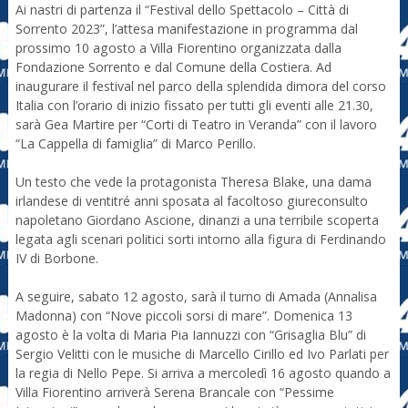
Ai nastri di partenza il “Festival dello Spettacolo – Città di
Sorrento 2023”, l’attesa manifestazione in programma dal
prossimo 10 agosto a Villa Fiorentino organizzata dalla
Fondazione Sorrento e dal Comune della Costiera. Ad
inaugurare il festival nel parco della splendida dimora del corso
Italia con l’orario di inizio fissato per tutti gli eventi alle 21.30,
sarà Gea Martire per “Corti di Teatro in Veranda” con il lavoro
“La Cappella di famiglia” di Marco Perillo.
Un testo che vede la protagonista Theresa Blake, una dama
irlandese di ventitré anni sposata al facoltoso giureconsulto
napoletano Giordano Ascione, dinanzi a una terribile scoperta
legata agli scenari politici sorti intorno alla figura di Ferdinando
IV di Borbone.
A seguire, sabato 12 agosto, sarà il turno di Amada (Annalisa
Madonna) con “Nove piccoli sorsi di mare”. Domenica 13
agosto è la volta di Maria Pia Iannuzzi con “Grisaglia Blu” di
Sergio Velitti con le musiche di Marcello Cirillo ed Ivo Parlati per
la regia di Nello Pepe. Si arriva a mercoledì 16 agosto quando a
Villa Fiorentino arriverà Serena Brancale con “Pessime