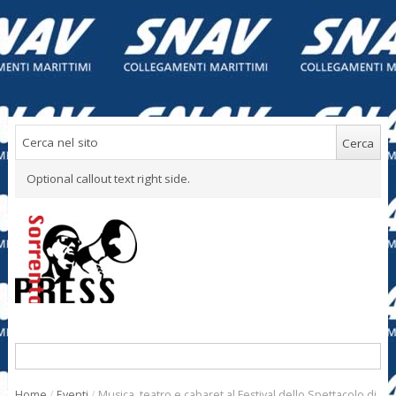
Optional callout text right side.
Home
/
Eventi
/
Musica, teatro e cabaret al Festival dello Spettacolo di