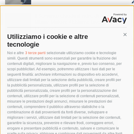
Il Sorrento chiude il ritiro di Agerola.
Mister Maiuri: Abbiamo lavorato bene
10 Agosto 2026
Utilizziamo i cookie e altre
Cont
tecnologie
Tag
Noi e altre
3 terze parti
selezionate utilizziamo cookie e tecnologie
simili. Questi strumenti sono essenziali per garantire la fruizione dei
contenuti digitali, migliorare la navigazione e, previo tuo consenso, per
acqua
allerta meteo
anas
scopi pubblicitari. Ad esempio, potremmo utilizzare i tuoi dati per le
seguenti finalità: archiviare informazioni su dispositivo e/o accedervi,
area marina protetta di punta campanella
arresto
utilizzare dati limitati per la selezione della pubblicità, creare profili per
la pubblicità personalizzata, utilizzare profili per la selezione di
Asl Napoli 3 sud
capitaneria di porto
capri
carabinieri
pubblicità personalizzata, creare profili per la personalizzazione dei
castellammare di stabia
circumvesuviana
contenuti, utilizzare profili per la selezione di contenuti personalizzati,
misurare le prestazioni degli annunci, misurare le prestazioni dei
comune di sorrento
concerto
contagi
contenuti, comprendere il pubblico attraverso statistiche o la
combinazione di dati provenienti da fonti diverse, sviluppare e
costiera amalfitana
covid-19
eav
elezioni
migliorare i servizi, utilizzare dati limitati per la selezione dei contenuti,
fondazione sorrento
gori
guardia costiera
incidente
garantire la sicurezza, prevenire e rilevare frodi, correggere errori,
erogare e presentare pubblicità e contenuto, salvare e comunicare le
lavori
lorenzo balducelli
mare
massa lubrense
scelte sulla privacy, abbinare e combinare dati provenienti da altre fonti